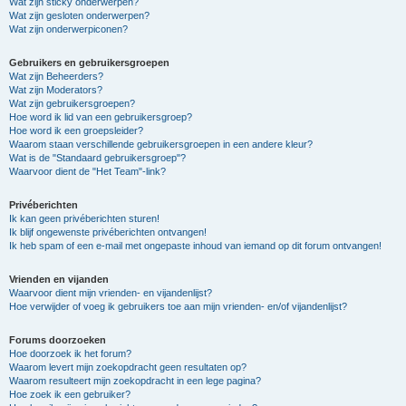
Wat zijn sticky onderwerpen?
Wat zijn gesloten onderwerpen?
Wat zijn onderwerpiconen?
Gebruikers en gebruikersgroepen
Wat zijn Beheerders?
Wat zijn Moderators?
Wat zijn gebruikersgroepen?
Hoe word ik lid van een gebruikersgroep?
Hoe word ik een groepsleider?
Waarom staan verschillende gebruikersgroepen in een andere kleur?
Wat is de "Standaard gebruikersgroep"?
Waarvoor dient de "Het Team"-link?
Privéberichten
Ik kan geen privéberichten sturen!
Ik blijf ongewenste privéberichten ontvangen!
Ik heb spam of een e-mail met ongepaste inhoud van iemand op dit forum ontvangen!
Vrienden en vijanden
Waarvoor dient mijn vrienden- en vijandenlijst?
Hoe verwijder of voeg ik gebruikers toe aan mijn vrienden- en/of vijandenlijst?
Forums doorzoeken
Hoe doorzoek ik het forum?
Waarom levert mijn zoekopdracht geen resultaten op?
Waarom resulteert mijn zoekopdracht in een lege pagina?
Hoe zoek ik een gebruiker?