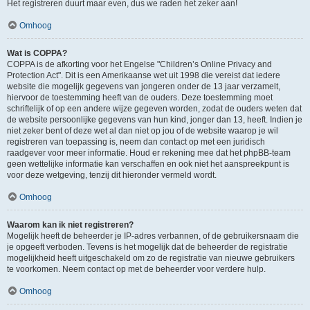
Het registreren duurt maar even, dus we raden het zeker aan!
Omhoog
Wat is COPPA?
COPPA is de afkorting voor het Engelse "Children’s Online Privacy and
Protection Act". Dit is een Amerikaanse wet uit 1998 die vereist dat iedere
website die mogelijk gegevens van jongeren onder de 13 jaar verzamelt,
hiervoor de toestemming heeft van de ouders. Deze toestemming moet
schriftelijk of op een andere wijze gegeven worden, zodat de ouders weten dat
de website persoonlijke gegevens van hun kind, jonger dan 13, heeft. Indien je
niet zeker bent of deze wet al dan niet op jou of de website waarop je wil
registreren van toepassing is, neem dan contact op met een juridisch
raadgever voor meer informatie. Houd er rekening mee dat het phpBB-team
geen wettelijke informatie kan verschaffen en ook niet het aanspreekpunt is
voor deze wetgeving, tenzij dit hieronder vermeld wordt.
Omhoog
Waarom kan ik niet registreren?
Mogelijk heeft de beheerder je IP-adres verbannen, of de gebruikersnaam die
je opgeeft verboden. Tevens is het mogelijk dat de beheerder de registratie
mogelijkheid heeft uitgeschakeld om zo de registratie van nieuwe gebruikers
te voorkomen. Neem contact op met de beheerder voor verdere hulp.
Omhoog