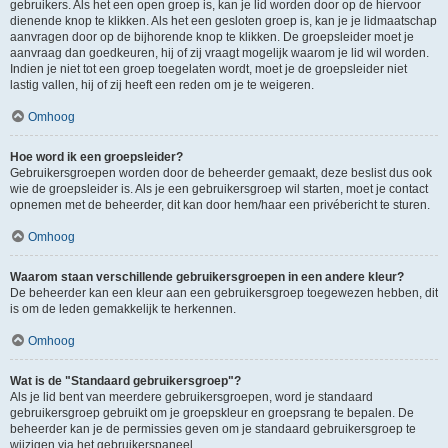
gebruikers. Als het een open groep is, kan je lid worden door op de hiervoor
dienende knop te klikken. Als het een gesloten groep is, kan je je lidmaatschap
aanvragen door op de bijhorende knop te klikken. De groepsleider moet je
aanvraag dan goedkeuren, hij of zij vraagt mogelijk waarom je lid wil worden.
Indien je niet tot een groep toegelaten wordt, moet je de groepsleider niet
lastig vallen, hij of zij heeft een reden om je te weigeren.
Omhoog
Hoe word ik een groepsleider?
Gebruikersgroepen worden door de beheerder gemaakt, deze beslist dus ook
wie de groepsleider is. Als je een gebruikersgroep wil starten, moet je contact
opnemen met de beheerder, dit kan door hem/haar een privébericht te sturen.
Omhoog
Waarom staan verschillende gebruikersgroepen in een andere kleur?
De beheerder kan een kleur aan een gebruikersgroep toegewezen hebben, dit
is om de leden gemakkelijk te herkennen.
Omhoog
Wat is de "Standaard gebruikersgroep"?
Als je lid bent van meerdere gebruikersgroepen, word je standaard
gebruikersgroep gebruikt om je groepskleur en groepsrang te bepalen. De
beheerder kan je de permissies geven om je standaard gebruikersgroep te
wijzigen via het gebruikerspaneel.