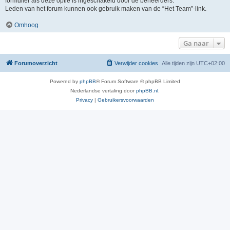
formulier als deze optie is ingeschakeld door de beheerders.
Leden van het forum kunnen ook gebruik maken van de “Het Team”-link.
Omhoog
Ga naar
Forumoverzicht
Verwijder cookies
Alle tijden zijn
UTC+02:00
Powered by
phpBB
® Forum Software © phpBB Limited
Nederlandse vertaling door
phpBB.nl
.
Privacy
|
Gebruikersvoorwaarden