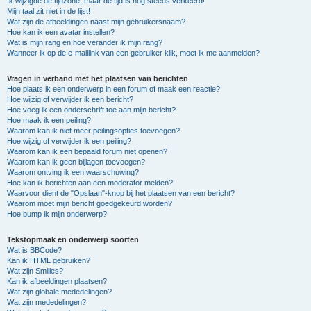
Ik wijzigde de tijdzone, maar de tijd is nog steeds verkeerd!
Mijn taal zit niet in de lijst!
Wat zijn de afbeeldingen naast mijn gebruikersnaam?
Hoe kan ik een avatar instellen?
Wat is mijn rang en hoe verander ik mijn rang?
Wanneer ik op de e-maillink van een gebruiker klik, moet ik me aanmelden?
Vragen in verband met het plaatsen van berichten
Hoe plaats ik een onderwerp in een forum of maak een reactie?
Hoe wijzig of verwijder ik een bericht?
Hoe voeg ik een onderschrift toe aan mijn bericht?
Hoe maak ik een peiling?
Waarom kan ik niet meer peilingsopties toevoegen?
Hoe wijzig of verwijder ik een peiling?
Waarom kan ik een bepaald forum niet openen?
Waarom kan ik geen bijlagen toevoegen?
Waarom ontving ik een waarschuwing?
Hoe kan ik berichten aan een moderator melden?
Waarvoor dient de "Opslaan"-knop bij het plaatsen van een bericht?
Waarom moet mijn bericht goedgekeurd worden?
Hoe bump ik mijn onderwerp?
Tekstopmaak en onderwerp soorten
Wat is BBCode?
Kan ik HTML gebruiken?
Wat zijn Smilies?
Kan ik afbeeldingen plaatsen?
Wat zijn globale mededelingen?
Wat zijn mededelingen?