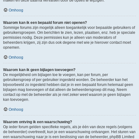
maken en deze daarna vervalsen door de opties te wijzigen.
Omhoog
Waarom kan ik een bepaald forum niet openen?
Sommige forums zijn mogelijk alleen toegankelijk voor bepaalde gebruikers of
gebruikersgroepen. Om berichten te zien, lezen, plaatsen, enz. heb je speciale
permissies nodig. Deze permissies kun je alleen van moderators of
beheerders krijgen, zij zijn dus ook degene met wie je hierover contact moet
opnemen.
Omhoog
Waarom kan ik geen bijlagen toevoegen?
De mogelijkheid om bijlagen toe te voegen, kan per forum, per
gebruikersgroep of per gebruiker ingesteld worden. De beheerder kan het
bijvoorbeeld zo ingesteld hebben dat je in een bepaald forum helemaal geen
bijlagen mag toevoegen of dat alleen de beheerdersgroep dit mag. Neem
contact op met de beheerder als je niet zeker weet waarom je geen bijlagen
kan toevoegen.
Omhoog
Waarom ontving ik een waarschuwing?
Op ieder forum gelden specifieke regels, als je één van deze regels (volgens
de beheerder) overtreedt, kun je een waarschuwing ontvangen. Het sturen van
een waarschuwing naar je is een beslissing van de beheerder, phpBB Limited