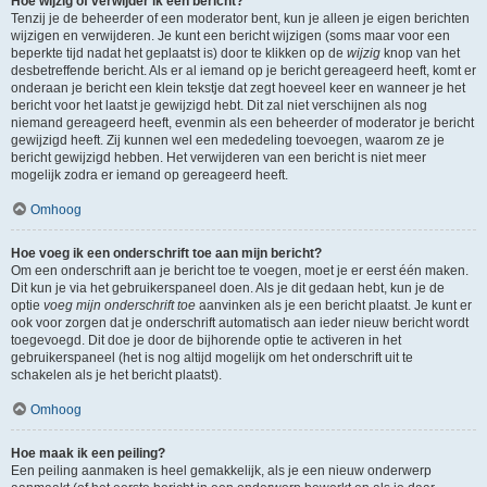
Hoe wijzig of verwijder ik een bericht?
Tenzij je de beheerder of een moderator bent, kun je alleen je eigen berichten
wijzigen en verwijderen. Je kunt een bericht wijzigen (soms maar voor een
beperkte tijd nadat het geplaatst is) door te klikken op de
wijzig
knop van het
desbetreffende bericht. Als er al iemand op je bericht gereageerd heeft, komt er
onderaan je bericht een klein tekstje dat zegt hoeveel keer en wanneer je het
bericht voor het laatst je gewijzigd hebt. Dit zal niet verschijnen als nog
niemand gereageerd heeft, evenmin als een beheerder of moderator je bericht
gewijzigd heeft. Zij kunnen wel een mededeling toevoegen, waarom ze je
bericht gewijzigd hebben. Het verwijderen van een bericht is niet meer
mogelijk zodra er iemand op gereageerd heeft.
Omhoog
Hoe voeg ik een onderschrift toe aan mijn bericht?
Om een onderschrift aan je bericht toe te voegen, moet je er eerst één maken.
Dit kun je via het gebruikerspaneel doen. Als je dit gedaan hebt, kun je de
optie
voeg mijn onderschrift toe
aanvinken als je een bericht plaatst. Je kunt er
ook voor zorgen dat je onderschrift automatisch aan ieder nieuw bericht wordt
toegevoegd. Dit doe je door de bijhorende optie te activeren in het
gebruikerspaneel (het is nog altijd mogelijk om het onderschrift uit te
schakelen als je het bericht plaatst).
Omhoog
Hoe maak ik een peiling?
Een peiling aanmaken is heel gemakkelijk, als je een nieuw onderwerp