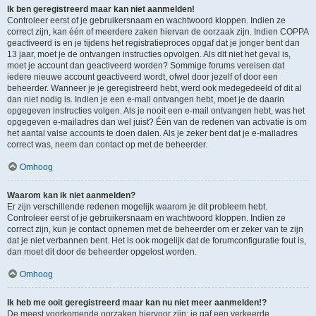
Ik ben geregistreerd maar kan niet aanmelden!
Controleer eerst of je gebruikersnaam en wachtwoord kloppen. Indien ze
correct zijn, kan één of meerdere zaken hiervan de oorzaak zijn. Indien COPPA
geactiveerd is en je tijdens het registratieproces opgaf dat je jonger bent dan
13 jaar, moet je de ontvangen instructies opvolgen. Als dit niet het geval is,
moet je account dan geactiveerd worden? Sommige forums vereisen dat
iedere nieuwe account geactiveerd wordt, ofwel door jezelf of door een
beheerder. Wanneer je je geregistreerd hebt, werd ook medegedeeld of dit al
dan niet nodig is. Indien je een e-mail ontvangen hebt, moet je de daarin
opgegeven instructies volgen. Als je nooit een e-mail ontvangen hebt, was het
opgegeven e-mailadres dan wel juist? Één van de redenen van activatie is om
het aantal valse accounts te doen dalen. Als je zeker bent dat je e-mailadres
correct was, neem dan contact op met de beheerder.
Omhoog
Waarom kan ik niet aanmelden?
Er zijn verschillende redenen mogelijk waarom je dit probleem hebt.
Controleer eerst of je gebruikersnaam en wachtwoord kloppen. Indien ze
correct zijn, kun je contact opnemen met de beheerder om er zeker van te zijn
dat je niet verbannen bent. Het is ook mogelijk dat de forumconfiguratie fout is,
dan moet dit door de beheerder opgelost worden.
Omhoog
Ik heb me ooit geregistreerd maar kan nu niet meer aanmelden!?
De meest voorkomende oorzaken hiervoor zijn: je gaf een verkeerde