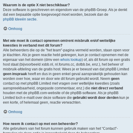
Waarom is de optie X niet beschikbaar?
Deze software is geschreven en eigendom van de phpBB-Groep. Als je denkt
dat een bepaalde optie toegevoegd moet worden, bezoek dan de
phpBB Ideeën sectie
.
Omhoog
Met wie moet ik contact opnemen omtrent misbruik en/of wettelijke
kwesties in verband met dit forum?
Alle beheerders die op de "het team"-pagina vermeld worden, staan open voor
je klachten. Als je geen reactie hebt gekregen, kun je contact opnemen met de
eigenaar van het domein (dmv een
whois lookup
) of, als dit forum op een gratis
host staat (bijvoorbeeld xsbb.nl, nl.forums.cc, dotbb.be, enz.), het beheer of
misbruik-afdeling van de gratis host. Wees je er bewust van dat phpBB Limited
geen inspraak
heeft en dus in geen enkel geval aansprakelijk gehouden kan
worden over hoe, waar en door wie dit forum gebruikt wordt. Neem
geen
contact op met phpBB Limited met vragen over wettelijke kwesties (zoals
aanspreekbaarheid, ongepaste commentaar, enz.) die
niet direct verband
houden met de phpBB.com-website of de phpBB-software. Als je phpBB
Limited toch e-mailt over deze software die
gebruikt wordt door derden
kun je
een korte, of helemaal geen, reactie verwachten.
Omhoog
Hoe neem ik contact op met een beheerder?
Alle gebruikers van het forum kunnen gebruik maken van het “Contact”-