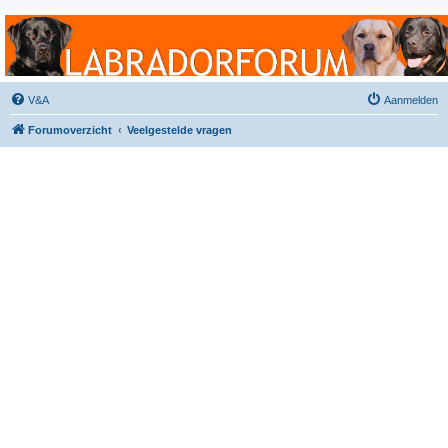
Labradorforum
Het gezelligste Labradorforum van Nederland en België!
V&A
Aanmelden
Forumoverzicht
Veelgestelde vragen