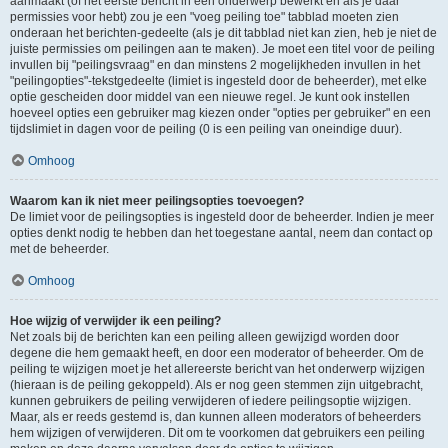
aanmaakt (of het eerste bericht in een onderwerp bewerkt en als je daar
permissies voor hebt) zou je een "voeg peiling toe" tabblad moeten zien
onderaan het berichten-gedeelte (als je dit tabblad niet kan zien, heb je niet de
juiste permissies om peilingen aan te maken). Je moet een titel voor de peiling
invullen bij "peilingsvraag" en dan minstens 2 mogelijkheden invullen in het
"peilingopties"-tekstgedeelte (limiet is ingesteld door de beheerder), met elke
optie gescheiden door middel van een nieuwe regel. Je kunt ook instellen
hoeveel opties een gebruiker mag kiezen onder "opties per gebruiker" en een
tijdslimiet in dagen voor de peiling (0 is een peiling van oneindige duur).
Omhoog
Waarom kan ik niet meer peilingsopties toevoegen?
De limiet voor de peilingsopties is ingesteld door de beheerder. Indien je meer
opties denkt nodig te hebben dan het toegestane aantal, neem dan contact op
met de beheerder.
Omhoog
Hoe wijzig of verwijder ik een peiling?
Net zoals bij de berichten kan een peiling alleen gewijzigd worden door
degene die hem gemaakt heeft, en door een moderator of beheerder. Om de
peiling te wijzigen moet je het allereerste bericht van het onderwerp wijzigen
(hieraan is de peiling gekoppeld). Als er nog geen stemmen zijn uitgebracht,
kunnen gebruikers de peiling verwijderen of iedere peilingsoptie wijzigen.
Maar, als er reeds gestemd is, dan kunnen alleen moderators of beheerders
hem wijzigen of verwijderen. Dit om te voorkomen dat gebruikers een peiling