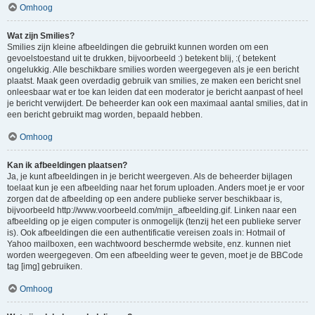
Omhoog
Wat zijn Smilies?
Smilies zijn kleine afbeeldingen die gebruikt kunnen worden om een
gevoelstoestand uit te drukken, bijvoorbeeld :) betekent blij, :( betekent
ongelukkig. Alle beschikbare smilies worden weergegeven als je een bericht
plaatst. Maak geen overdadig gebruik van smilies, ze maken een bericht snel
onleesbaar wat er toe kan leiden dat een moderator je bericht aanpast of heel
je bericht verwijdert. De beheerder kan ook een maximaal aantal smilies, dat in
een bericht gebruikt mag worden, bepaald hebben.
Omhoog
Kan ik afbeeldingen plaatsen?
Ja, je kunt afbeeldingen in je bericht weergeven. Als de beheerder bijlagen
toelaat kun je een afbeelding naar het forum uploaden. Anders moet je er voor
zorgen dat de afbeelding op een andere publieke server beschikbaar is,
bijvoorbeeld http://www.voorbeeld.com/mijn_afbeelding.gif. Linken naar een
afbeelding op je eigen computer is onmogelijk (tenzij het een publieke server
is). Ook afbeeldingen die een authentificatie vereisen zoals in: Hotmail of
Yahoo mailboxen, een wachtwoord beschermde website, enz. kunnen niet
worden weergegeven. Om een afbeelding weer te geven, moet je de BBCode
tag [img] gebruiken.
Omhoog