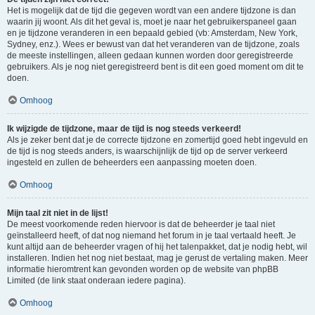
Het is mogelijk dat de tijd die gegeven wordt van een andere tijdzone is dan
waarin jij woont. Als dit het geval is, moet je naar het gebruikerspaneel gaan
en je tijdzone veranderen in een bepaald gebied (vb: Amsterdam, New York,
Sydney, enz.). Wees er bewust van dat het veranderen van de tijdzone, zoals
de meeste instellingen, alleen gedaan kunnen worden door geregistreerde
gebruikers. Als je nog niet geregistreerd bent is dit een goed moment om dit te
doen.
Omhoog
Ik wijzigde de tijdzone, maar de tijd is nog steeds verkeerd!
Als je zeker bent dat je de correcte tijdzone en zomertijd goed hebt ingevuld en
de tijd is nog steeds anders, is waarschijnlijk de tijd op de server verkeerd
ingesteld en zullen de beheerders een aanpassing moeten doen.
Omhoog
Mijn taal zit niet in de lijst!
De meest voorkomende reden hiervoor is dat de beheerder je taal niet
geïnstalleerd heeft, of dat nog niemand het forum in je taal vertaald heeft. Je
kunt altijd aan de beheerder vragen of hij het talenpakket, dat je nodig hebt, wil
installeren. Indien het nog niet bestaat, mag je gerust de vertaling maken. Meer
informatie hieromtrent kan gevonden worden op de website van phpBB
Limited (de link staat onderaan iedere pagina).
Omhoog