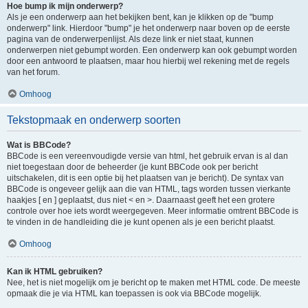
Hoe bump ik mijn onderwerp?
Als je een onderwerp aan het bekijken bent, kan je klikken op de "bump
onderwerp" link. Hierdoor "bump" je het onderwerp naar boven op de eerste
pagina van de onderwerpenlijst. Als deze link er niet staat, kunnen
onderwerpen niet gebumpt worden. Een onderwerp kan ook gebumpt worden
door een antwoord te plaatsen, maar hou hierbij wel rekening met de regels
van het forum.
Omhoog
Tekstopmaak en onderwerp soorten
Wat is BBCode?
BBCode is een vereenvoudigde versie van html, het gebruik ervan is al dan
niet toegestaan door de beheerder (je kunt BBCode ook per bericht
uitschakelen, dit is een optie bij het plaatsen van je bericht). De syntax van
BBCode is ongeveer gelijk aan die van HTML, tags worden tussen vierkante
haakjes [ en ] geplaatst, dus niet < en >. Daarnaast geeft het een grotere
controle over hoe iets wordt weergegeven. Meer informatie omtrent BBCode is
te vinden in de handleiding die je kunt openen als je een bericht plaatst.
Omhoog
Kan ik HTML gebruiken?
Nee, het is niet mogelijk om je bericht op te maken met HTML code. De meeste
opmaak die je via HTML kan toepassen is ook via BBCode mogelijk.