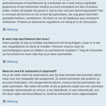
gebruikersnaam of wachtwoord op (controleer de e-mail met je registratie
gegevens) of een beheerder heeft je account verwijderd om één of andere
reden. Indien dit laatste het geval is, heb je dan ooit een bericht geplaatst? Het
is normaal dat forums om de zoveel tijd gebruikers, die nog geen berichten
geplaatst hebben, verwijderen. Dit doen ze om de database qua omvang te
verkleinen. Probeer je opnieuw te registreren en meng je in de discussies.
Omhoog
Ik weet mijn wachtwoord niet meer!
Geen paniek! Je kan je huidige wachtwoord niet terug krijgen, maar er is wel
een mogelijkheid om deze te resetten. Hiervoor moet je naar de
aanmeldpagina gaan en klikken op
wachtwoord vergeten?
. Volg de instructies
op het scherm en even later kan je je weer aanmelden.
Omhoog
Waarom word ik automatisch afgemeld?
Als je de optie
meld mij automatisch aan bij ieder bezoek
niet aanvinkt, blijf je
maar voor een bepaalde tijd aangemeld. Zo wordt vermeden dat anderen je
account misbruiken. Om aangemeld te blijven, moet je bij het aanmelden die
optie aanvinken. We raden dit echter af als je gebruik maakt van een openbare
computer, bijvoorbeeld op school, in de bibliotheek, in een internetcafé, enz.
Als deze optie niet beschikbaar is, heeft de beheerder deze uitgeschakeld.
Omhoog