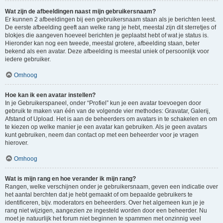
Wat zijn de afbeeldingen naast mijn gebruikersnaam?
Er kunnen 2 afbeeldingen bij een gebruikersnaam staan als je berichten leest.
De eerste afbeelding geeft aan welke rang je hebt, meestal zijn dit sterretjes of
blokjes die aangeven hoeveel berichten je geplaatst hebt of wat je status is.
Hieronder kan nog een tweede, meestal grotere, afbeelding staan, beter
bekend als een avatar. Deze afbeelding is meestal uniek of persoonlijk voor
iedere gebruiker.
Omhoog
Hoe kan ik een avatar instellen?
In je Gebruikerspaneel, onder “Profiel” kun je een avatar toevoegen door
gebruik te maken van één van de volgende vier methodes: Gravatar, Galerij,
Afstand of Upload. Het is aan de beheerders om avatars in te schakelen en om
te kiezen op welke manier je een avatar kan gebruiken. Als je geen avatars
kunt gebruiken, neem dan contact op met een beheerder voor je vragen
hierover.
Omhoog
Wat is mijn rang en hoe verander ik mijn rang?
Rangen, welke verschijnen onder je gebruikersnaam, geven een indicatie over
het aantal berchten dat je hebt gemaakt of om bepaalde gebruikers te
identificeren, bijv. moderators en beheerders. Over het algemeen kun je je
rang niet wijzigen, aangezien ze ingesteld worden door een beheerder. Nu
moet je natuurlijk het forum niet beginnen te spammen met onzinnig veel