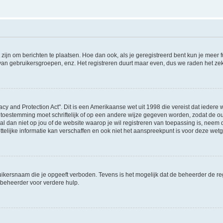
 zijn om berichten te plaatsen. Hoe dan ook, als je geregistreerd bent kun je meer
 van gebruikersgroepen, enz. Het registreren duurt maar even, dus we raden het ze
acy and Protection Act". Dit is een Amerikaanse wet uit 1998 die vereist dat ieder
 toestemming moet schriftelijk of op een andere wijze gegeven worden, zodat de 
et al dan niet op jou of de website waarop je wil registreren van toepassing is, nee
lijke informatie kan verschaffen en ook niet het aanspreekpunt is voor deze wetge
ikersnaam die je opgeeft verboden. Tevens is het mogelijk dat de beheerder de regi
beheerder voor verdere hulp.