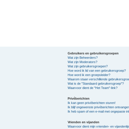
Gebruikers en gebruikersgroepen
Wat zijn Beheerders?
Wat zijn Moderators?
Wat zijn gebruikersgroepen?
Hoe word ik lid van een gebruikersgroep?
Hoe word ik een groepsleider?
Waarom staan verschillende gebruikersgroe
Wat is de "Standaard gebruikersgroep"?
Waarvoor dient de "Het Team"-link?
Privéberichten
Ik kan geen privéberichten sturen!
Ik blijf ongewenste privéberichten ontvange
Ik heb spam of een e-mail met ongepaste i
Vrienden en vijanden
Waarvoor dient mijn vrienden- en vijandenlij