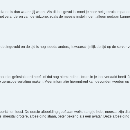
jdzone is dan waarin jij woont. Als dit het geval is, moet je naar het gebruikerspan
t veranderen van de tijdzone, zoals de meeste instellingen, alleen gedaan kunnen
 hebt ingevuld en de tijd is nog steeds anders, is waarschijnlijk de tijd op de serv
niet geïnstalleerd heeft, of dat nog niemand het forum in je taal vertaald heeft. Je
ag je gerust de vertaling maken. Meer informatie hieromtrent kan gevonden worden o
richten leest. De eerste afbeelding geeft aan welke rang je hebt, meestal zijn dit 
e, meestal grotere, afbeelding staan, beter bekend als een avatar. Deze afbeelding 