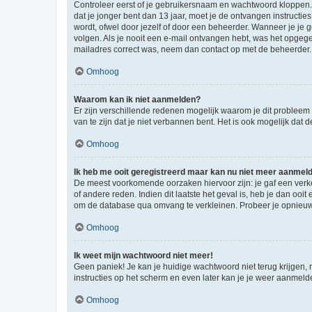
Controleer eerst of je gebruikersnaam en wachtwoord kloppen. I
dat je jonger bent dan 13 jaar, moet je de ontvangen instructi
wordt, ofwel door jezelf of door een beheerder. Wanneer je je 
volgen. Als je nooit een e-mail ontvangen hebt, was het opgege
mailadres correct was, neem dan contact op met de beheerder.
Omhoog
Waarom kan ik niet aanmelden?
Er zijn verschillende redenen mogelijk waarom je dit probleem
van te zijn dat je niet verbannen bent. Het is ook mogelijk dat
Omhoog
Ik heb me ooit geregistreerd maar kan nu niet meer aanmel
De meest voorkomende oorzaken hiervoor zijn: je gaf een verk
of andere reden. Indien dit laatste het geval is, heb je dan oo
om de database qua omvang te verkleinen. Probeer je opnieuw t
Omhoog
Ik weet mijn wachtwoord niet meer!
Geen paniek! Je kan je huidige wachtwoord niet terug krijgen,
instructies op het scherm en even later kan je je weer aanmeld
Omhoog