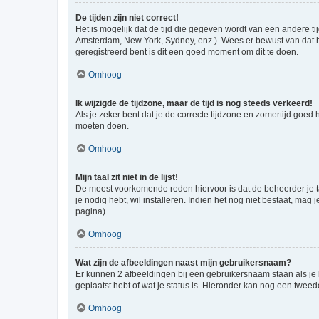
De tijden zijn niet correct!
Het is mogelijk dat de tijd die gegeven wordt van een andere ti
Amsterdam, New York, Sydney, enz.). Wees er bewust van dat he
geregistreerd bent is dit een goed moment om dit te doen.
Omhoog
Ik wijzigde de tijdzone, maar de tijd is nog steeds verkeerd!
Als je zeker bent dat je de correcte tijdzone en zomertijd goed
moeten doen.
Omhoog
Mijn taal zit niet in de lijst!
De meest voorkomende reden hiervoor is dat de beheerder je taal 
je nodig hebt, wil installeren. Indien het nog niet bestaat, m
pagina).
Omhoog
Wat zijn de afbeeldingen naast mijn gebruikersnaam?
Er kunnen 2 afbeeldingen bij een gebruikersnaam staan als je be
geplaatst hebt of wat je status is. Hieronder kan nog een tweed
Omhoog