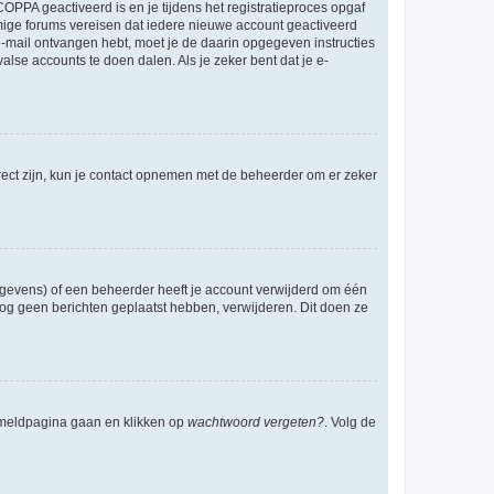
OPPA geactiveerd is en je tijdens het registratieproces opgaf
ommige forums vereisen dat iedere nieuwe account geactiveerd
 e-mail ontvangen hebt, moet je de daarin opgegeven instructies
lse accounts te doen dalen. Als je zeker bent dat je e-
rect zijn, kun je contact opnemen met de beheerder om er zeker
egevens) of een beheerder heeft je account verwijderd om één
e nog geen berichten geplaatst hebben, verwijderen. Dit doen ze
anmeldpagina gaan en klikken op
wachtwoord vergeten?
. Volg de