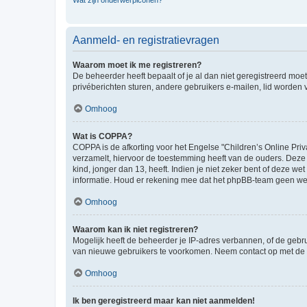
Wat zijn onderwerpiconen?
Aanmeld- en registratievragen
Waarom moet ik me registreren?
De beheerder heeft bepaalt of je al dan niet geregistreerd moet
privéberichten sturen, andere gebruikers e-mailen, lid worden
Omhoog
Wat is COPPA?
COPPA is de afkorting voor het Engelse "Children’s Online Priv
verzamelt, hiervoor de toestemming heeft van de ouders. Deze
kind, jonger dan 13, heeft. Indien je niet zeker bent of deze w
informatie. Houd er rekening mee dat het phpBB-team geen wette
Omhoog
Waarom kan ik niet registreren?
Mogelijk heeft de beheerder je IP-adres verbannen, of de gebru
van nieuwe gebruikers te voorkomen. Neem contact op met de 
Omhoog
Ik ben geregistreerd maar kan niet aanmelden!