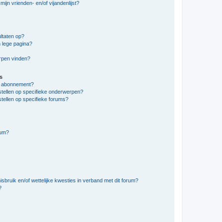
ijn vrienden- en/of vijandenlijst?
ltaten op?
 lege pagina?
erpen vinden?
s
en abonnement?
stellen op specifieke onderwerpen?
tellen op specifieke forums?
rum?
bruik en/of wettelijke kwesties in verband met dit forum?
?