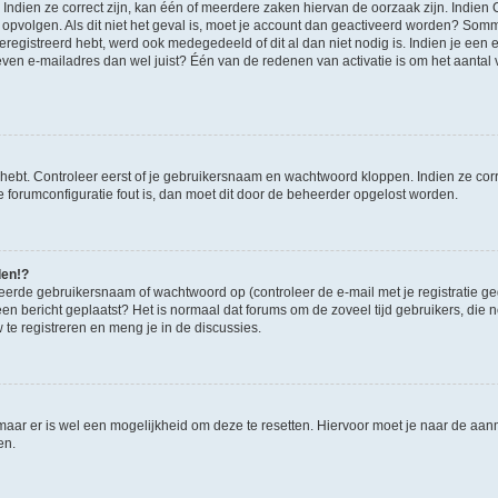
ndien ze correct zijn, kan één of meerdere zaken hiervan de oorzaak zijn. Indien C
es opvolgen. Als dit niet het geval is, moet je account dan geactiveerd worden? S
geregistreerd hebt, werd ook medegedeeld of dit al dan niet nodig is. Indien je een
ven e-mailadres dan wel juist? Één van de redenen van activatie is om het aantal va
 hebt. Controleer eerst of je gebruikersnaam en wachtwoord kloppen. Indien ze cor
 de forumconfiguratie fout is, dan moet dit door de beheerder opgelost worden.
den!?
eerde gebruikersnaam of wachtwoord op (controleer de e-mail met je registratie g
it een bericht geplaatst? Het is normaal dat forums om de zoveel tijd gebruikers, di
e registreren en meng je in de discussies.
 maar er is wel een mogelijkheid om deze te resetten. Hiervoor moet je naar de a
en.