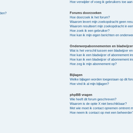
Hoe verwijder of voeg ik gebruikers toe aan m
Forums doorzoeken
lden?
Hoe doorzoek ik het forum?
Waarom levert mijn zoekopdracht geen resu
Waarom resulteert mijn zoekopdracht in een
Hoe zoek ik een gebruiker?
Hoe kan ik mijn eigen berichten en onderw
Onderwerpabonnementen en bladwijzer
Wat is het verschil tussen een bladwijzer 
Hoe kan ik een bladwijzer of abonnement in
Hoe kan ik een bladwijzer of abonnement ins
Hoe zeg ik mijn abonnement op?
Bijlagen
Welke bijlagen worden toegestaan op dit fo
Hoe vind ik al mijn bijlagen?
phpBB vragen
Wie heeft dit forum geschreven?
Waarom is de optie X niet beschikbaar?
Met wie moet ik contact opnemen omtrent mis
Hoe neem ik contact op met een beheerder