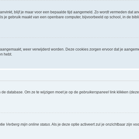
aanvinkt, blijf je maar voor een bepaalde tijd aangemeld. Zo wordt vermeden dat a
ls je gebruik maakt van een openbare computer, bijvoorbeeld op school, in de biblio
ijn aangemaakt, weer verwijderd worden. Deze cookies zorgen ervoor dat je aangem
en hebt.
n de database. Om ze te wijzigen moet je op de
gebruikerspaneel
link klikken (dez
ptie
Verberg mijn online status
. Als je deze optie activeert zul je onzichtbaar zijn 