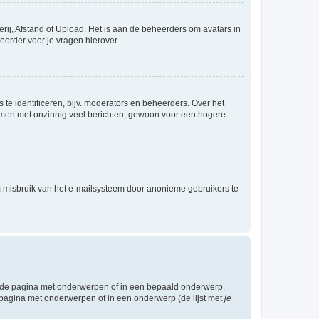
rij, Afstand of Upload. Het is aan de beheerders om avatars in
eerder voor je vragen hierover.
te identificeren, bijv. moderators en beheerders. Over het
ammen met onzinnig veel berichten, gewoon voor een hogere
m misbruik van het e-mailsysteem door anonieme gebruikers te
l de pagina met onderwerpen of in een bepaald onderwerp.
 pagina met onderwerpen of in een onderwerp (de lijst met
je