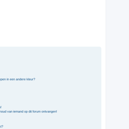
pen in een andere kleur?
n!
nhoud van iemand op dit forum ontvangen!
st?