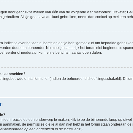
oegen door gebruik te maken van één van de volgende vier methodes: Gravatar, Gale
n gebruiken. Als je geen avatars kunt gebruiken, neem dan contact op met een beh
indicatie over het aantal berchten dat je hebt gemaakt of om bepaalde gebruikers 
d worden door een beheerder. Nu moet je natuurlijk het forum niet beginnen te sp
en beheerder of moderator kunnen je berichten aantal doen dalen.
k me aanmelden?
t ingebouwde e-mailformulier (indien de beheerder dit heeft ingeschakeld). Dit o
en
ie?
om een reactie op een onderwerp te maken, klik je op de bijhorende knop op ofwe
an aanmaken, de permissies die je al dan niet hebt in het forum staan onderaan de
et antwoorden op een onderwerp in dit forum, enz.
).