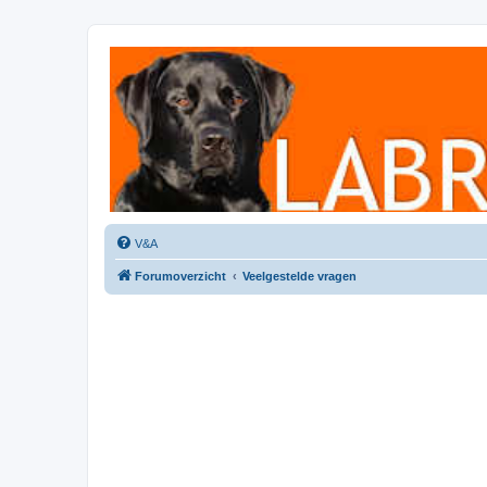
Labradorforum
Het gezelligste Labradorforum van Nederland en België!
V&A
Forumoverzicht
Veelgestelde vragen