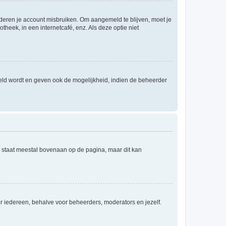
nderen je account misbruiken. Om aangemeld te blijven, moet je
theek, in een internetcafé, enz. Als deze optie niet
eld wordt en geven ook de mogelijkheid, indien de beheerder
e staat meestal bovenaan op de pagina, maar dit kan
voor iedereen, behalve voor beheerders, moderators en jezelf.