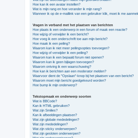
Hoe kan ik een avatar instellen?
Wat is mijn rang en hoe verander ik mijn rang?
Wanneer ik op de e-maillink van een gebruiker klik, moet ik me aanme
Vragen in verband met het plaatsen van berichten
Hoe plaats ik een onderwerp in een forum of maak een reactie?
Hoe wijzig of verwijder ik een bericht?
Hoe voeg ik een onderschrift toe aan mijn bericht?
Hoe maak ik een peiling?
Waarom kan ik niet meer peilingsopties toevoegen?
Hoe wijzig of verwijder ik een peiling?
Waarom kan ik een bepaald forum niet openen?
Waarom kan ik geen bijlagen toevoegen?
Waarom ontving ik een waarschuwing?
Hoe kan ik berichten aan een moderator melden?
Waarvoor dient de "Opslaan"-knop bij het plaatsen van een bericht?
Waarom moet mijn bericht goedgekeurd worden?
Hoe bump ik mijn onderwerp?
Tekstopmaak en onderwerp soorten
Wat is BBCode?
Kan ik HTML gebruiken?
Wat zijn Smilies?
Kan ik afbeeldingen plaatsen?
Wat zijn globale mededelingen?
Wat zijn mededelingen?
Wat zijn sticky onderwerpen?
Wat zijn gesloten onderwerpen?