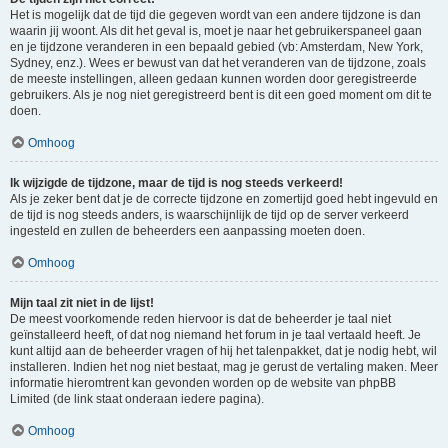
Het is mogelijk dat de tijd die gegeven wordt van een andere tijdzone is dan
waarin jij woont. Als dit het geval is, moet je naar het gebruikerspaneel gaan
en je tijdzone veranderen in een bepaald gebied (vb: Amsterdam, New York,
Sydney, enz.). Wees er bewust van dat het veranderen van de tijdzone, zoals
de meeste instellingen, alleen gedaan kunnen worden door geregistreerde
gebruikers. Als je nog niet geregistreerd bent is dit een goed moment om dit te
doen.
Omhoog
Ik wijzigde de tijdzone, maar de tijd is nog steeds verkeerd!
Als je zeker bent dat je de correcte tijdzone en zomertijd goed hebt ingevuld en
de tijd is nog steeds anders, is waarschijnlijk de tijd op de server verkeerd
ingesteld en zullen de beheerders een aanpassing moeten doen.
Omhoog
Mijn taal zit niet in de lijst!
De meest voorkomende reden hiervoor is dat de beheerder je taal niet
geïnstalleerd heeft, of dat nog niemand het forum in je taal vertaald heeft. Je
kunt altijd aan de beheerder vragen of hij het talenpakket, dat je nodig hebt, wil
installeren. Indien het nog niet bestaat, mag je gerust de vertaling maken. Meer
informatie hieromtrent kan gevonden worden op de website van phpBB
Limited (de link staat onderaan iedere pagina).
Omhoog