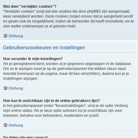
Wat doet "verwijder cookies"?
"Verwijder cookies" zorgt dat alle cookies die door phpBB3 zijn aangemaakt,
weer verwijderd worden. Deze cookies zorgen ervoor dat je aangemeld wordt
en geven ook de mogelijkheid, indien de beheerder dit heeft inschakeld, om te
zien welke onderwerpen je al gelezen hebt.
Omhoog
Gebruikersvoorkeuren en instellingen
Hoe verander ik mijn instellingen?
Als je geregistreerd bent, worden al je gegevens opgeslagen in de database.
Om ze te wijzigen moet je op de
gebruikerspaneel
link klikken (deze staat
meestal bovenaan op de pagina, maar dit kan verschillen), daarna kun je je
instellingen wijzigen.
Omhoog
Hoe kan ik onzichtbaar zijn in de online gebruikers lijst?
In het gebruikerspaneel onder "foruminstellingen", vind je de optie
Verberg
mijn online status
. Als je deze optie activeert zul je onzichtbaar zijn voor
iedereen, behalve voor beheerders, moderators en jezelf.
Omhoog
De tijden zijn niet correct!