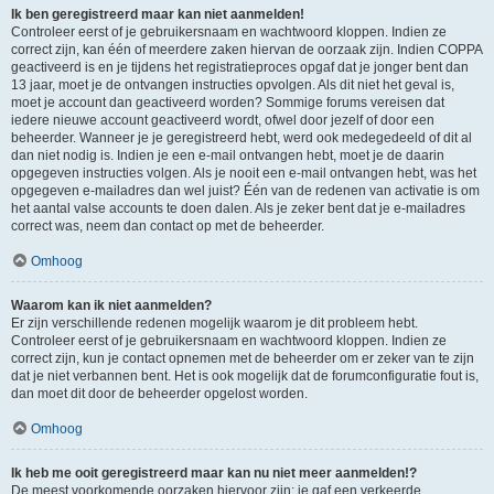
Ik ben geregistreerd maar kan niet aanmelden!
Controleer eerst of je gebruikersnaam en wachtwoord kloppen. Indien ze
correct zijn, kan één of meerdere zaken hiervan de oorzaak zijn. Indien COPPA
geactiveerd is en je tijdens het registratieproces opgaf dat je jonger bent dan
13 jaar, moet je de ontvangen instructies opvolgen. Als dit niet het geval is,
moet je account dan geactiveerd worden? Sommige forums vereisen dat
iedere nieuwe account geactiveerd wordt, ofwel door jezelf of door een
beheerder. Wanneer je je geregistreerd hebt, werd ook medegedeeld of dit al
dan niet nodig is. Indien je een e-mail ontvangen hebt, moet je de daarin
opgegeven instructies volgen. Als je nooit een e-mail ontvangen hebt, was het
opgegeven e-mailadres dan wel juist? Één van de redenen van activatie is om
het aantal valse accounts te doen dalen. Als je zeker bent dat je e-mailadres
correct was, neem dan contact op met de beheerder.
Omhoog
Waarom kan ik niet aanmelden?
Er zijn verschillende redenen mogelijk waarom je dit probleem hebt.
Controleer eerst of je gebruikersnaam en wachtwoord kloppen. Indien ze
correct zijn, kun je contact opnemen met de beheerder om er zeker van te zijn
dat je niet verbannen bent. Het is ook mogelijk dat de forumconfiguratie fout is,
dan moet dit door de beheerder opgelost worden.
Omhoog
Ik heb me ooit geregistreerd maar kan nu niet meer aanmelden!?
De meest voorkomende oorzaken hiervoor zijn: je gaf een verkeerde