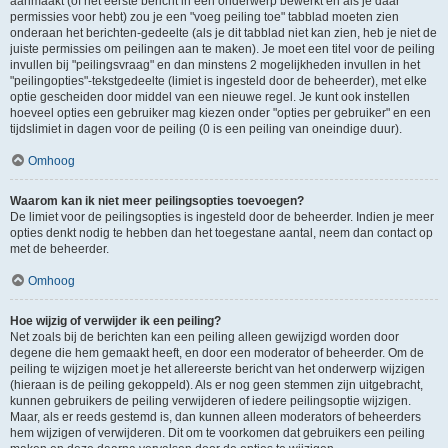
aanmaakt (of het eerste bericht in een onderwerp bewerkt en als je daar
permissies voor hebt) zou je een "voeg peiling toe" tabblad moeten zien
onderaan het berichten-gedeelte (als je dit tabblad niet kan zien, heb je niet de
juiste permissies om peilingen aan te maken). Je moet een titel voor de peiling
invullen bij "peilingsvraag" en dan minstens 2 mogelijkheden invullen in het
"peilingopties"-tekstgedeelte (limiet is ingesteld door de beheerder), met elke
optie gescheiden door middel van een nieuwe regel. Je kunt ook instellen
hoeveel opties een gebruiker mag kiezen onder "opties per gebruiker" en een
tijdslimiet in dagen voor de peiling (0 is een peiling van oneindige duur).
Omhoog
Waarom kan ik niet meer peilingsopties toevoegen?
De limiet voor de peilingsopties is ingesteld door de beheerder. Indien je meer
opties denkt nodig te hebben dan het toegestane aantal, neem dan contact op
met de beheerder.
Omhoog
Hoe wijzig of verwijder ik een peiling?
Net zoals bij de berichten kan een peiling alleen gewijzigd worden door
degene die hem gemaakt heeft, en door een moderator of beheerder. Om de
peiling te wijzigen moet je het allereerste bericht van het onderwerp wijzigen
(hieraan is de peiling gekoppeld). Als er nog geen stemmen zijn uitgebracht,
kunnen gebruikers de peiling verwijderen of iedere peilingsoptie wijzigen.
Maar, als er reeds gestemd is, dan kunnen alleen moderators of beheerders
hem wijzigen of verwijderen. Dit om te voorkomen dat gebruikers een peiling