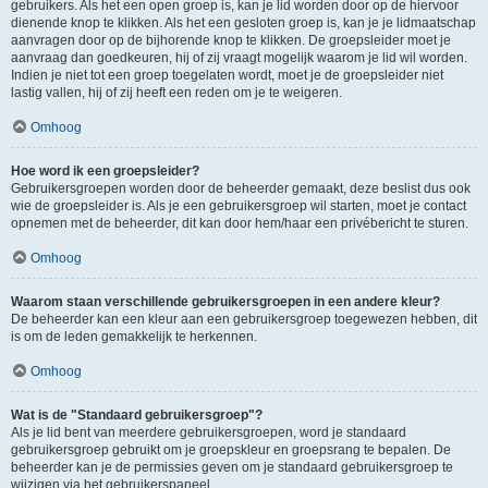
gebruikers. Als het een open groep is, kan je lid worden door op de hiervoor
dienende knop te klikken. Als het een gesloten groep is, kan je je lidmaatschap
aanvragen door op de bijhorende knop te klikken. De groepsleider moet je
aanvraag dan goedkeuren, hij of zij vraagt mogelijk waarom je lid wil worden.
Indien je niet tot een groep toegelaten wordt, moet je de groepsleider niet
lastig vallen, hij of zij heeft een reden om je te weigeren.
Omhoog
Hoe word ik een groepsleider?
Gebruikersgroepen worden door de beheerder gemaakt, deze beslist dus ook
wie de groepsleider is. Als je een gebruikersgroep wil starten, moet je contact
opnemen met de beheerder, dit kan door hem/haar een privébericht te sturen.
Omhoog
Waarom staan verschillende gebruikersgroepen in een andere kleur?
De beheerder kan een kleur aan een gebruikersgroep toegewezen hebben, dit
is om de leden gemakkelijk te herkennen.
Omhoog
Wat is de "Standaard gebruikersgroep"?
Als je lid bent van meerdere gebruikersgroepen, word je standaard
gebruikersgroep gebruikt om je groepskleur en groepsrang te bepalen. De
beheerder kan je de permissies geven om je standaard gebruikersgroep te
wijzigen via het gebruikerspaneel.