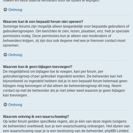
maken en deze daarna vervalsen door de opties te wijzigen.
Omhoog
Waarom kan ik een bepaald forum niet openen?
Sommige forums zijn mogelijk alleen toegankelijk voor bepaalde gebruikers of
gebruikersgroepen. Om berichten te zien, lezen, plaatsen, enz. heb je speciale
permissies nodig. Deze permissies kun je alleen van moderators of
beheerders krijgen, zij zijn dus ook degene met wie je hierover contact moet
opnemen.
Omhoog
Waarom kan ik geen bijlagen toevoegen?
De mogelijkheid om bijlagen toe te voegen, kan per forum, per
gebruikersgroep of per gebruiker ingesteld worden. De beheerder kan het
bijvoorbeeld zo ingesteld hebben dat je in een bepaald forum helemaal geen
bijlagen mag toevoegen of dat alleen de beheerdersgroep dit mag. Neem
contact op met de beheerder als je niet zeker weet waarom je geen bijlagen
kan toevoegen.
Omhoog
Waarom ontving ik een waarschuwing?
Op ieder forum gelden specifieke regels, als je één van deze regels (volgens
de beheerder) overtreedt, kun je een waarschuwing ontvangen. Het sturen van
een waarschuwing naar je is een beslissing van de beheerder, phpBB Limited