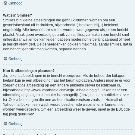
Omhoog
Wat zijn Smilies?
Smilies zijn kleine afbeeldingen die gebruikt kunnen worden om een
gevoelstoestand uit te drukken, bijvoorbeeld :) betekent blij, :( betekent
ongelukkig. Alle beschikbare smilies worden weergegeven als je een bericht
plaatst. Maak geen overdadig gebruik van smilies, ze maken een bericht snel
onleesbaar wat er toe kan leiden dat een moderator je bericht aanpast of heel
je bericht verwijdert. De beheerder kan ook een maximaal aantal smilies, dat in
een bericht gebruikt mag worden, bepaald hebben.
Omhoog
Kan ik afbeeldingen plaatsen?
Ja, je kunt afbeeldingen in je bericht weergeven. Als de beheerder bijlagen
toelaat kun je een afbeelding naar het forum uploaden. Anders moet je er voor
zorgen dat de afbeelding op een andere publieke server beschikbaar is,
bijvoorbeeld http://www.voorbeeld.com/mijn_afbeelding.gif. Linken naar een
afbeelding op je eigen computer is onmogelijk (tenzij het een publieke server
is). Ook afbeeldingen die een authentificatie vereisen zoals in: Hotmail of
Yahoo mailboxen, een wachtwoord beschermde website, enz. kunnen niet
worden weergegeven. Om een afbeelding weer te geven, moet je de BBCode
tag [img] gebruiken.
Omhoog