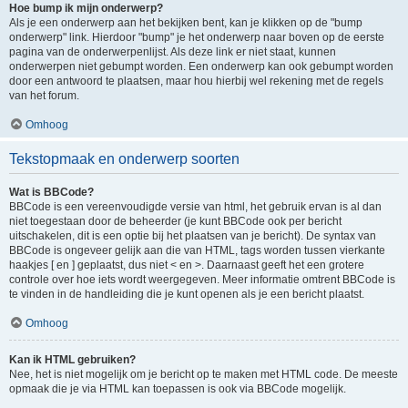
Hoe bump ik mijn onderwerp?
Als je een onderwerp aan het bekijken bent, kan je klikken op de "bump
onderwerp" link. Hierdoor "bump" je het onderwerp naar boven op de eerste
pagina van de onderwerpenlijst. Als deze link er niet staat, kunnen
onderwerpen niet gebumpt worden. Een onderwerp kan ook gebumpt worden
door een antwoord te plaatsen, maar hou hierbij wel rekening met de regels
van het forum.
Omhoog
Tekstopmaak en onderwerp soorten
Wat is BBCode?
BBCode is een vereenvoudigde versie van html, het gebruik ervan is al dan
niet toegestaan door de beheerder (je kunt BBCode ook per bericht
uitschakelen, dit is een optie bij het plaatsen van je bericht). De syntax van
BBCode is ongeveer gelijk aan die van HTML, tags worden tussen vierkante
haakjes [ en ] geplaatst, dus niet < en >. Daarnaast geeft het een grotere
controle over hoe iets wordt weergegeven. Meer informatie omtrent BBCode is
te vinden in de handleiding die je kunt openen als je een bericht plaatst.
Omhoog
Kan ik HTML gebruiken?
Nee, het is niet mogelijk om je bericht op te maken met HTML code. De meeste
opmaak die je via HTML kan toepassen is ook via BBCode mogelijk.