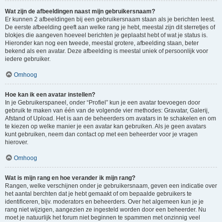
Wat zijn de afbeeldingen naast mijn gebruikersnaam?
Er kunnen 2 afbeeldingen bij een gebruikersnaam staan als je berichten leest.
De eerste afbeelding geeft aan welke rang je hebt, meestal zijn dit sterretjes of
blokjes die aangeven hoeveel berichten je geplaatst hebt of wat je status is.
Hieronder kan nog een tweede, meestal grotere, afbeelding staan, beter
bekend als een avatar. Deze afbeelding is meestal uniek of persoonlijk voor
iedere gebruiker.
Omhoog
Hoe kan ik een avatar instellen?
In je Gebruikerspaneel, onder “Profiel” kun je een avatar toevoegen door
gebruik te maken van één van de volgende vier methodes: Gravatar, Galerij,
Afstand of Upload. Het is aan de beheerders om avatars in te schakelen en om
te kiezen op welke manier je een avatar kan gebruiken. Als je geen avatars
kunt gebruiken, neem dan contact op met een beheerder voor je vragen
hierover.
Omhoog
Wat is mijn rang en hoe verander ik mijn rang?
Rangen, welke verschijnen onder je gebruikersnaam, geven een indicatie over
het aantal berchten dat je hebt gemaakt of om bepaalde gebruikers te
identificeren, bijv. moderators en beheerders. Over het algemeen kun je je
rang niet wijzigen, aangezien ze ingesteld worden door een beheerder. Nu
moet je natuurlijk het forum niet beginnen te spammen met onzinnig veel