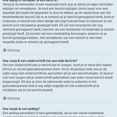
Hoe wijzig of verwijder ik een bericht?
Tenzij je de beheerder of een moderator bent, kun je alleen je eigen berichten
wijzigen en verwijderen. Je kunt een bericht wijzigen (soms maar voor een
beperkte tijd nadat het geplaatst is) door te klikken op de
wijzig
knop van het
desbetreffende bericht. Als er al iemand op je bericht gereageerd heeft, komt er
onderaan je bericht een klein tekstje dat zegt hoeveel keer en wanneer je het
bericht voor het laatst je gewijzigd hebt. Dit zal niet verschijnen als nog
niemand gereageerd heeft, evenmin als een beheerder of moderator je bericht
gewijzigd heeft. Zij kunnen wel een mededeling toevoegen, waarom ze je
bericht gewijzigd hebben. Het verwijderen van een bericht is niet meer
mogelijk zodra er iemand op gereageerd heeft.
Omhoog
Hoe voeg ik een onderschrift toe aan mijn bericht?
Om een onderschrift aan je bericht toe te voegen, moet je er eerst één maken.
Dit kun je via het gebruikerspaneel doen. Als je dit gedaan hebt, kun je de
optie
voeg mijn onderschrift toe
aanvinken als je een bericht plaatst. Je kunt er
ook voor zorgen dat je onderschrift automatisch aan ieder nieuw bericht wordt
toegevoegd. Dit doe je door de bijhorende optie te activeren in het
gebruikerspaneel (het is nog altijd mogelijk om het onderschrift uit te
schakelen als je het bericht plaatst).
Omhoog
Hoe maak ik een peiling?
Een peiling aanmaken is heel gemakkelijk, als je een nieuw onderwerp