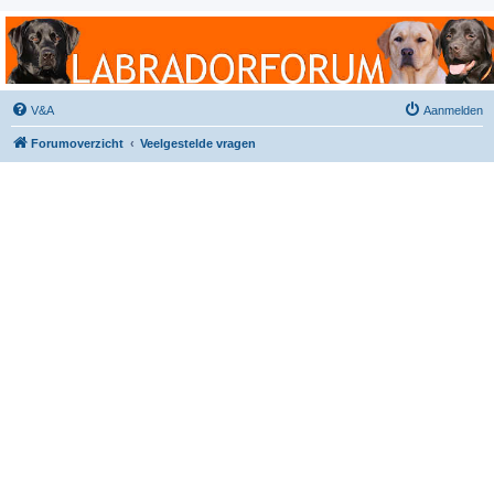
Labradorforum
Het gezelligste Labradorforum van Nederland en België!
V&A
Aanmelden
Forumoverzicht
Veelgestelde vragen