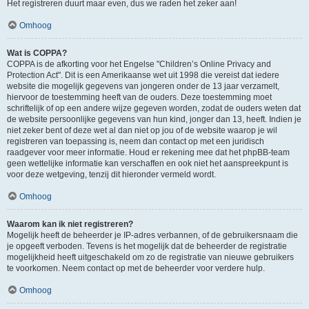
Het registreren duurt maar even, dus we raden het zeker aan!
Omhoog
Wat is COPPA?
COPPA is de afkorting voor het Engelse "Children’s Online Privacy and
Protection Act". Dit is een Amerikaanse wet uit 1998 die vereist dat iedere
website die mogelijk gegevens van jongeren onder de 13 jaar verzamelt,
hiervoor de toestemming heeft van de ouders. Deze toestemming moet
schriftelijk of op een andere wijze gegeven worden, zodat de ouders weten dat
de website persoonlijke gegevens van hun kind, jonger dan 13, heeft. Indien je
niet zeker bent of deze wet al dan niet op jou of de website waarop je wil
registreren van toepassing is, neem dan contact op met een juridisch
raadgever voor meer informatie. Houd er rekening mee dat het phpBB-team
geen wettelijke informatie kan verschaffen en ook niet het aanspreekpunt is
voor deze wetgeving, tenzij dit hieronder vermeld wordt.
Omhoog
Waarom kan ik niet registreren?
Mogelijk heeft de beheerder je IP-adres verbannen, of de gebruikersnaam die
je opgeeft verboden. Tevens is het mogelijk dat de beheerder de registratie
mogelijkheid heeft uitgeschakeld om zo de registratie van nieuwe gebruikers
te voorkomen. Neem contact op met de beheerder voor verdere hulp.
Omhoog