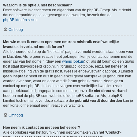
Waarom is de optie X niet beschikbaar?
Deze software is geschreven en eigendom van de phpBB-Groep. Als je denkt
dat een bepaalde optie toegevoegd moet worden, bezoek dan de
phpBB Ideeën sectie
.
Omhoog
Met wie moet ik contact opnemen omtrent misbruik en/of wettelijke
kwesties in verband met dit forum?
Alle beheerders die op de "het team"-pagina vermeld worden, staan open voor
je klachten. Als je geen reactie hebt gekregen, kun je contact opnemen met de
eigenaar van het domein (dmv een
whois lookup
) of, als dit forum op een gratis
host staat (bijvoorbeeld xsbb.nl, nl.forums.cc, dotbb.be, enz.), het beheer of
misbruik-afdeling van de gratis host. Wees je er bewust van dat phpBB Limited
geen inspraak
heeft en dus in geen enkel geval aansprakelijk gehouden kan
worden over hoe, waar en door wie dit forum gebruikt wordt. Neem
geen
contact op met phpBB Limited met vragen over wettelijke kwesties (zoals
aanspreekbaarheid, ongepaste commentaar, enz.) die
niet direct verband
houden met de phpBB.com-website of de phpBB-software. Als je phpBB
Limited toch e-mailt over deze software die
gebruikt wordt door derden
kun je
een korte, of helemaal geen, reactie verwachten.
Omhoog
Hoe neem ik contact op met een beheerder?
Alle gebruikers van het forum kunnen gebruik maken van het “Contact”-