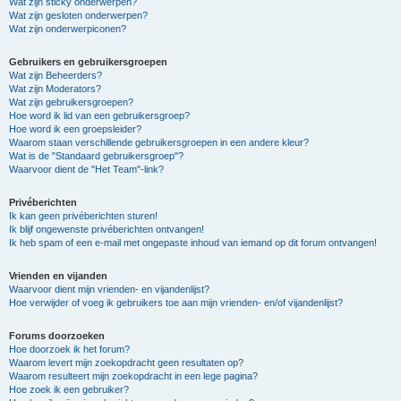
Wat zijn sticky onderwerpen?
Wat zijn gesloten onderwerpen?
Wat zijn onderwerpiconen?
Gebruikers en gebruikersgroepen
Wat zijn Beheerders?
Wat zijn Moderators?
Wat zijn gebruikersgroepen?
Hoe word ik lid van een gebruikersgroep?
Hoe word ik een groepsleider?
Waarom staan verschillende gebruikersgroepen in een andere kleur?
Wat is de "Standaard gebruikersgroep"?
Waarvoor dient de "Het Team"-link?
Privéberichten
Ik kan geen privéberichten sturen!
Ik blijf ongewenste privéberichten ontvangen!
Ik heb spam of een e-mail met ongepaste inhoud van iemand op dit forum ontvangen!
Vrienden en vijanden
Waarvoor dient mijn vrienden- en vijandenlijst?
Hoe verwijder of voeg ik gebruikers toe aan mijn vrienden- en/of vijandenlijst?
Forums doorzoeken
Hoe doorzoek ik het forum?
Waarom levert mijn zoekopdracht geen resultaten op?
Waarom resulteert mijn zoekopdracht in een lege pagina?
Hoe zoek ik een gebruiker?