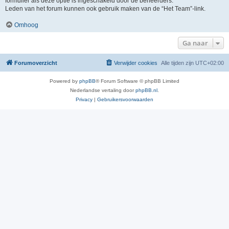
formulier als deze optie is ingeschakeld door de beheerders.
Leden van het forum kunnen ook gebruik maken van de “Het Team”-link.
Omhoog
Ga naar
Forumoverzicht
Verwijder cookies
Alle tijden zijn
UTC+02:00
Powered by
phpBB
® Forum Software © phpBB Limited
Nederlandse vertaling door
phpBB.nl
.
Privacy
|
Gebruikersvoorwaarden