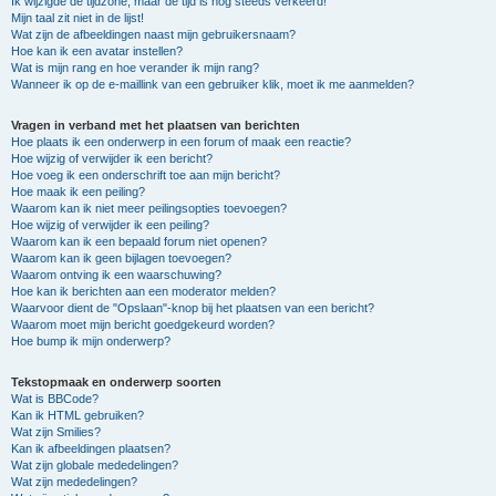
Ik wijzigde de tijdzone, maar de tijd is nog steeds verkeerd!
Mijn taal zit niet in de lijst!
Wat zijn de afbeeldingen naast mijn gebruikersnaam?
Hoe kan ik een avatar instellen?
Wat is mijn rang en hoe verander ik mijn rang?
Wanneer ik op de e-maillink van een gebruiker klik, moet ik me aanmelden?
Vragen in verband met het plaatsen van berichten
Hoe plaats ik een onderwerp in een forum of maak een reactie?
Hoe wijzig of verwijder ik een bericht?
Hoe voeg ik een onderschrift toe aan mijn bericht?
Hoe maak ik een peiling?
Waarom kan ik niet meer peilingsopties toevoegen?
Hoe wijzig of verwijder ik een peiling?
Waarom kan ik een bepaald forum niet openen?
Waarom kan ik geen bijlagen toevoegen?
Waarom ontving ik een waarschuwing?
Hoe kan ik berichten aan een moderator melden?
Waarvoor dient de "Opslaan"-knop bij het plaatsen van een bericht?
Waarom moet mijn bericht goedgekeurd worden?
Hoe bump ik mijn onderwerp?
Tekstopmaak en onderwerp soorten
Wat is BBCode?
Kan ik HTML gebruiken?
Wat zijn Smilies?
Kan ik afbeeldingen plaatsen?
Wat zijn globale mededelingen?
Wat zijn mededelingen?