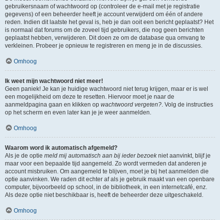
gebruikersnaam of wachtwoord op (controleer de e-mail met je registratie
gegevens) of een beheerder heeft je account verwijderd om één of andere
reden. Indien dit laatste het geval is, heb je dan ooit een bericht geplaatst? Het
is normaal dat forums om de zoveel tijd gebruikers, die nog geen berichten
geplaatst hebben, verwijderen. Dit doen ze om de database qua omvang te
verkleinen. Probeer je opnieuw te registreren en meng je in de discussies.
Omhoog
Ik weet mijn wachtwoord niet meer!
Geen paniek! Je kan je huidige wachtwoord niet terug krijgen, maar er is wel
een mogelijkheid om deze te resetten. Hiervoor moet je naar de
aanmeldpagina gaan en klikken op
wachtwoord vergeten?
. Volg de instructies
op het scherm en even later kan je je weer aanmelden.
Omhoog
Waarom word ik automatisch afgemeld?
Als je de optie
meld mij automatisch aan bij ieder bezoek
niet aanvinkt, blijf je
maar voor een bepaalde tijd aangemeld. Zo wordt vermeden dat anderen je
account misbruiken. Om aangemeld te blijven, moet je bij het aanmelden die
optie aanvinken. We raden dit echter af als je gebruik maakt van een openbare
computer, bijvoorbeeld op school, in de bibliotheek, in een internetcafé, enz.
Als deze optie niet beschikbaar is, heeft de beheerder deze uitgeschakeld.
Omhoog