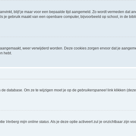
aanvinkt, blijf je maar voor een bepaalde tijd aangemeld. Zo wordt vermeden dat a
ls je gebruik maakt van een openbare computer, bijvoorbeeld op school, in de biblio
ijn aangemaakt, weer verwijderd worden. Deze cookies zorgen ervoor dat je aangem
en hebt.
n de database. Om ze te wijzigen moet je op de
gebruikerspaneel
link klikken (dez
ptie
Verberg mijn online status
. Als je deze optie activeert zul je onzichtbaar zijn 