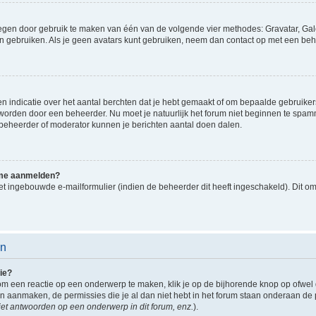
oegen door gebruik te maken van één van de volgende vier methodes: Gravatar, Gale
n gebruiken. Als je geen avatars kunt gebruiken, neem dan contact op met een beh
indicatie over het aantal berchten dat je hebt gemaakt of om bepaalde gebruikers 
d worden door een beheerder. Nu moet je natuurlijk het forum niet beginnen te sp
en beheerder of moderator kunnen je berichten aantal doen dalen.
k me aanmelden?
t ingebouwde e-mailformulier (indien de beheerder dit heeft ingeschakeld). Dit o
en
ie?
om een reactie op een onderwerp te maken, klik je op de bijhorende knop op ofwe
an aanmaken, de permissies die je al dan niet hebt in het forum staan onderaan de
et antwoorden op een onderwerp in dit forum, enz.
).