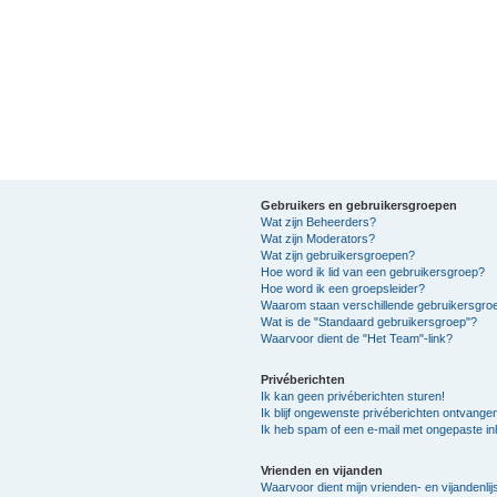
Gebruikers en gebruikersgroepen
Wat zijn Beheerders?
Wat zijn Moderators?
Wat zijn gebruikersgroepen?
Hoe word ik lid van een gebruikersgroep?
Hoe word ik een groepsleider?
Waarom staan verschillende gebruikersgroe
Wat is de "Standaard gebruikersgroep"?
Waarvoor dient de "Het Team"-link?
Privéberichten
Ik kan geen privéberichten sturen!
Ik blijf ongewenste privéberichten ontvange
Ik heb spam of een e-mail met ongepaste i
Vrienden en vijanden
Waarvoor dient mijn vrienden- en vijandenlij