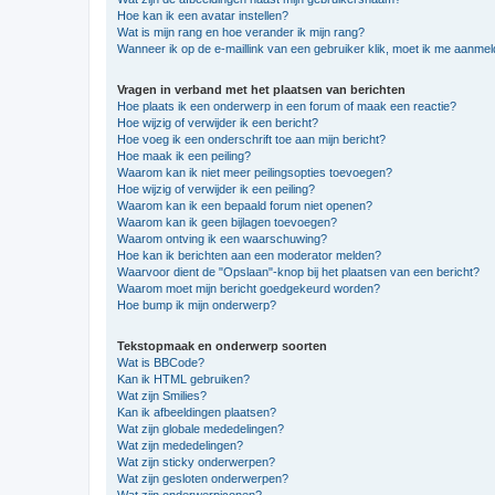
Hoe kan ik een avatar instellen?
Wat is mijn rang en hoe verander ik mijn rang?
Wanneer ik op de e-maillink van een gebruiker klik, moet ik me aanme
Vragen in verband met het plaatsen van berichten
Hoe plaats ik een onderwerp in een forum of maak een reactie?
Hoe wijzig of verwijder ik een bericht?
Hoe voeg ik een onderschrift toe aan mijn bericht?
Hoe maak ik een peiling?
Waarom kan ik niet meer peilingsopties toevoegen?
Hoe wijzig of verwijder ik een peiling?
Waarom kan ik een bepaald forum niet openen?
Waarom kan ik geen bijlagen toevoegen?
Waarom ontving ik een waarschuwing?
Hoe kan ik berichten aan een moderator melden?
Waarvoor dient de "Opslaan"-knop bij het plaatsen van een bericht?
Waarom moet mijn bericht goedgekeurd worden?
Hoe bump ik mijn onderwerp?
Tekstopmaak en onderwerp soorten
Wat is BBCode?
Kan ik HTML gebruiken?
Wat zijn Smilies?
Kan ik afbeeldingen plaatsen?
Wat zijn globale mededelingen?
Wat zijn mededelingen?
Wat zijn sticky onderwerpen?
Wat zijn gesloten onderwerpen?