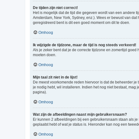
De tijden zijn niet correct!
Het is mogelijk dat de tijd die gegeven wordt van een andere ti
Amsterdam, New York, Sydney, enz.). Wees er bewust van dat he
geregistreerd bent is dit een goed moment om dit te doen.
Omhoog
Ik wijzigde de tijdzone, maar de tijd is nog steeds verkeerd!
Als je zeker bent dat je de correcte tijdzone en zomertijd goed
moeten doen.
Omhoog
Mijn taal zit niet in de lijst!
De meest voorkomende reden hiervoor is dat de beheerder je taal 
je nodig hebt, wil installeren. Indien het nog niet bestaat, m
pagina).
Omhoog
Wat zijn de afbeeldingen naast mijn gebruikersnaam?
Er kunnen 2 afbeeldingen bij een gebruikersnaam staan als je be
geplaatst hebt of wat je status is. Hieronder kan nog een tweed
Omhoog