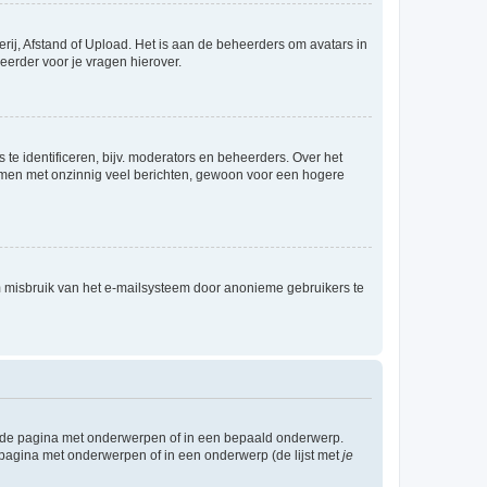
rij, Afstand of Upload. Het is aan de beheerders om avatars in
eerder voor je vragen hierover.
te identificeren, bijv. moderators en beheerders. Over het
ammen met onzinnig veel berichten, gewoon voor een hogere
m misbruik van het e-mailsysteem door anonieme gebruikers te
l de pagina met onderwerpen of in een bepaald onderwerp.
 pagina met onderwerpen of in een onderwerp (de lijst met
je