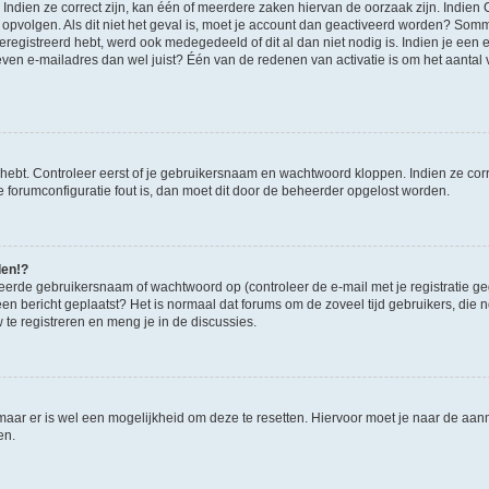
ndien ze correct zijn, kan één of meerdere zaken hiervan de oorzaak zijn. Indien C
es opvolgen. Als dit niet het geval is, moet je account dan geactiveerd worden? S
geregistreerd hebt, werd ook medegedeeld of dit al dan niet nodig is. Indien je een
ven e-mailadres dan wel juist? Één van de redenen van activatie is om het aantal va
 hebt. Controleer eerst of je gebruikersnaam en wachtwoord kloppen. Indien ze cor
 de forumconfiguratie fout is, dan moet dit door de beheerder opgelost worden.
den!?
eerde gebruikersnaam of wachtwoord op (controleer de e-mail met je registratie g
it een bericht geplaatst? Het is normaal dat forums om de zoveel tijd gebruikers, di
e registreren en meng je in de discussies.
 maar er is wel een mogelijkheid om deze te resetten. Hiervoor moet je naar de a
en.