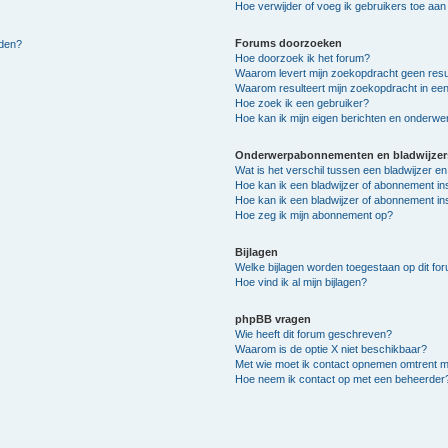
Hoe verwijder of voeg ik gebruikers toe aan m
Forums doorzoeken
lden?
Hoe doorzoek ik het forum?
Waarom levert mijn zoekopdracht geen resu
Waarom resulteert mijn zoekopdracht in een
Hoe zoek ik een gebruiker?
Hoe kan ik mijn eigen berichten en onderw
Onderwerpabonnementen en bladwijzer
Wat is het verschil tussen een bladwijzer 
Hoe kan ik een bladwijzer of abonnement in
Hoe kan ik een bladwijzer of abonnement ins
Hoe zeg ik mijn abonnement op?
Bijlagen
Welke bijlagen worden toegestaan op dit fo
Hoe vind ik al mijn bijlagen?
phpBB vragen
Wie heeft dit forum geschreven?
Waarom is de optie X niet beschikbaar?
Met wie moet ik contact opnemen omtrent mis
Hoe neem ik contact op met een beheerder