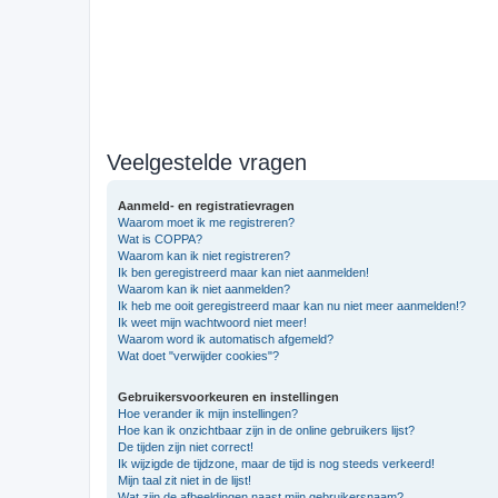
Veelgestelde vragen
Aanmeld- en registratievragen
Waarom moet ik me registreren?
Wat is COPPA?
Waarom kan ik niet registreren?
Ik ben geregistreerd maar kan niet aanmelden!
Waarom kan ik niet aanmelden?
Ik heb me ooit geregistreerd maar kan nu niet meer aanmelden!?
Ik weet mijn wachtwoord niet meer!
Waarom word ik automatisch afgemeld?
Wat doet "verwijder cookies"?
Gebruikersvoorkeuren en instellingen
Hoe verander ik mijn instellingen?
Hoe kan ik onzichtbaar zijn in de online gebruikers lijst?
De tijden zijn niet correct!
Ik wijzigde de tijdzone, maar de tijd is nog steeds verkeerd!
Mijn taal zit niet in de lijst!
Wat zijn de afbeeldingen naast mijn gebruikersnaam?