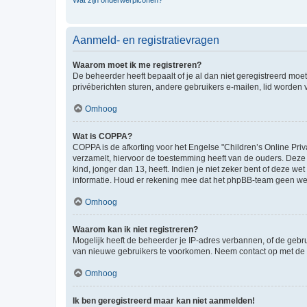
Wat zijn onderwerpiconen?
Aanmeld- en registratievragen
Waarom moet ik me registreren?
De beheerder heeft bepaalt of je al dan niet geregistreerd moet
privéberichten sturen, andere gebruikers e-mailen, lid worden
Omhoog
Wat is COPPA?
COPPA is de afkorting voor het Engelse "Children’s Online Priv
verzamelt, hiervoor de toestemming heeft van de ouders. Deze
kind, jonger dan 13, heeft. Indien je niet zeker bent of deze w
informatie. Houd er rekening mee dat het phpBB-team geen wette
Omhoog
Waarom kan ik niet registreren?
Mogelijk heeft de beheerder je IP-adres verbannen, of de gebru
van nieuwe gebruikers te voorkomen. Neem contact op met de 
Omhoog
Ik ben geregistreerd maar kan niet aanmelden!