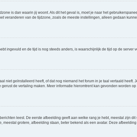
jdzone is dan waarin jij woont. Als dit het geval is, moet je naar het gebruikerspan
t veranderen van de tijdzone, zoals de meeste instellingen, alleen gedaan kunnen
 hebt ingevuld en de tijd is nog steeds anders, is waarschijnlijk de tijd op de serv
niet geïnstalleerd heeft, of dat nog niemand het forum in je taal vertaald heeft. Je
ag je gerust de vertaling maken. Meer informatie hieromtrent kan gevonden worden o
richten leest. De eerste afbeelding geeft aan welke rang je hebt, meestal zijn dit 
e, meestal grotere, afbeelding staan, beter bekend als een avatar. Deze afbeelding 