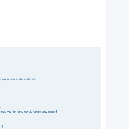
pen in een andere kleur?
n!
nhoud van iemand op dit forum ontvangen!
st?