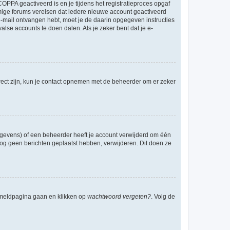
OPPA geactiveerd is en je tijdens het registratieproces opgaf
ommige forums vereisen dat iedere nieuwe account geactiveerd
 e-mail ontvangen hebt, moet je de daarin opgegeven instructies
lse accounts te doen dalen. Als je zeker bent dat je e-
rect zijn, kun je contact opnemen met de beheerder om er zeker
egevens) of een beheerder heeft je account verwijderd om één
e nog geen berichten geplaatst hebben, verwijderen. Dit doen ze
anmeldpagina gaan en klikken op
wachtwoord vergeten?
. Volg de