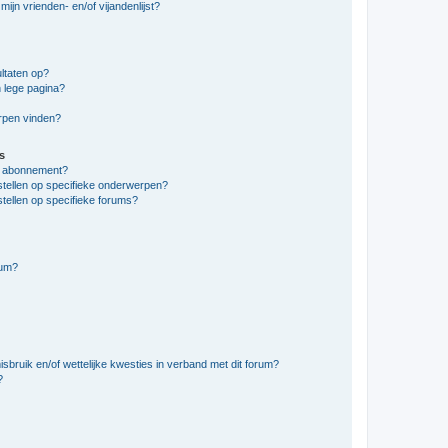
ijn vrienden- en/of vijandenlijst?
ltaten op?
 lege pagina?
erpen vinden?
s
en abonnement?
stellen op specifieke onderwerpen?
tellen op specifieke forums?
rum?
bruik en/of wettelijke kwesties in verband met dit forum?
?