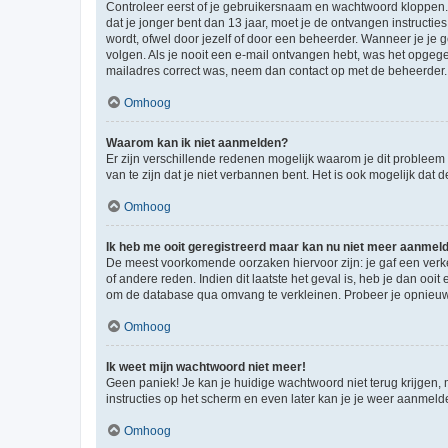
Controleer eerst of je gebruikersnaam en wachtwoord kloppen. I
dat je jonger bent dan 13 jaar, moet je de ontvangen instructi
wordt, ofwel door jezelf of door een beheerder. Wanneer je je 
volgen. Als je nooit een e-mail ontvangen hebt, was het opgege
mailadres correct was, neem dan contact op met de beheerder.
Omhoog
Waarom kan ik niet aanmelden?
Er zijn verschillende redenen mogelijk waarom je dit probleem
van te zijn dat je niet verbannen bent. Het is ook mogelijk dat
Omhoog
Ik heb me ooit geregistreerd maar kan nu niet meer aanmel
De meest voorkomende oorzaken hiervoor zijn: je gaf een verk
of andere reden. Indien dit laatste het geval is, heb je dan oo
om de database qua omvang te verkleinen. Probeer je opnieuw t
Omhoog
Ik weet mijn wachtwoord niet meer!
Geen paniek! Je kan je huidige wachtwoord niet terug krijgen,
instructies op het scherm en even later kan je je weer aanmeld
Omhoog