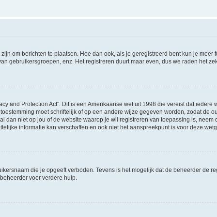
 zijn om berichten te plaatsen. Hoe dan ook, als je geregistreerd bent kun je meer
 van gebruikersgroepen, enz. Het registreren duurt maar even, dus we raden het ze
acy and Protection Act". Dit is een Amerikaanse wet uit 1998 die vereist dat ieder
 toestemming moet schriftelijk of op een andere wijze gegeven worden, zodat de 
et al dan niet op jou of de website waarop je wil registreren van toepassing is, nee
lijke informatie kan verschaffen en ook niet het aanspreekpunt is voor deze wetge
ikersnaam die je opgeeft verboden. Tevens is het mogelijk dat de beheerder de regi
beheerder voor verdere hulp.