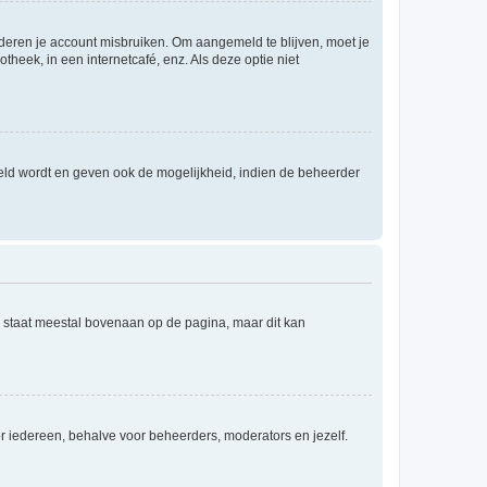
nderen je account misbruiken. Om aangemeld te blijven, moet je
theek, in een internetcafé, enz. Als deze optie niet
eld wordt en geven ook de mogelijkheid, indien de beheerder
e staat meestal bovenaan op de pagina, maar dit kan
voor iedereen, behalve voor beheerders, moderators en jezelf.