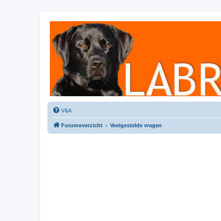
Labradorforum
Het gezelligste Labradorforum van Nederland en België!
V&A
Forumoverzicht
Veelgestelde vragen