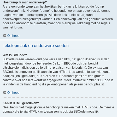
Hoe bump ik mijn onderwerp?
Als je een onderwerp aan het bekijken bent, kan je klikken op de "bump
onderwerp" link. Hierdoor "bump" je het onderwerp naar boven op de eerste
pagina van de onderwerpenlijst. Als deze link er niet staat, kunnen
onderwerpen niet gebumpt worden. Een onderwerp kan ook gebumpt worden
door een antwoord te plaatsen, maar hou hierbij wel rekening met de regels
van het forum.
Omhoog
Tekstopmaak en onderwerp soorten
Wat is BBCode?
BBCode is een vereenvoudigde versie van html, het gebruik ervan is al dan
niet toegestaan door de beheerder (je kunt BBCode ook per bericht
uitschakelen, dit is een optie bij het plaatsen van je bericht). De syntax van
BBCode is ongeveer gelijk aan die van HTML, tags worden tussen vierkante
haakjes [ en ] geplaatst, dus niet < en >. Daarnaast geeft het een grotere
controle over hoe iets wordt weergegeven. Meer informatie omtrent BBCode is
te vinden in de handleiding die je kunt openen als je een bericht plaatst.
Omhoog
Kan ik HTML gebruiken?
Nee, het is niet mogelijk om je bericht op te maken met HTML code. De meeste
opmaak die je via HTML kan toepassen is ook via BBCode mogelijk.