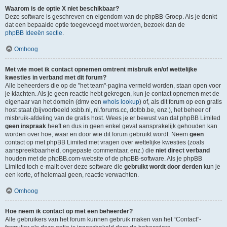
Waarom is de optie X niet beschikbaar?
Deze software is geschreven en eigendom van de phpBB-Groep. Als je denkt
dat een bepaalde optie toegevoegd moet worden, bezoek dan de
phpBB Ideeën sectie
.
Omhoog
Met wie moet ik contact opnemen omtrent misbruik en/of wettelijke
kwesties in verband met dit forum?
Alle beheerders die op de "het team"-pagina vermeld worden, staan open voor
je klachten. Als je geen reactie hebt gekregen, kun je contact opnemen met de
eigenaar van het domein (dmv een
whois lookup
) of, als dit forum op een gratis
host staat (bijvoorbeeld xsbb.nl, nl.forums.cc, dotbb.be, enz.), het beheer of
misbruik-afdeling van de gratis host. Wees je er bewust van dat phpBB Limited
geen inspraak
heeft en dus in geen enkel geval aansprakelijk gehouden kan
worden over hoe, waar en door wie dit forum gebruikt wordt. Neem
geen
contact op met phpBB Limited met vragen over wettelijke kwesties (zoals
aanspreekbaarheid, ongepaste commentaar, enz.) die
niet direct verband
houden met de phpBB.com-website of de phpBB-software. Als je phpBB
Limited toch e-mailt over deze software die
gebruikt wordt door derden
kun je
een korte, of helemaal geen, reactie verwachten.
Omhoog
Hoe neem ik contact op met een beheerder?
Alle gebruikers van het forum kunnen gebruik maken van het “Contact”-