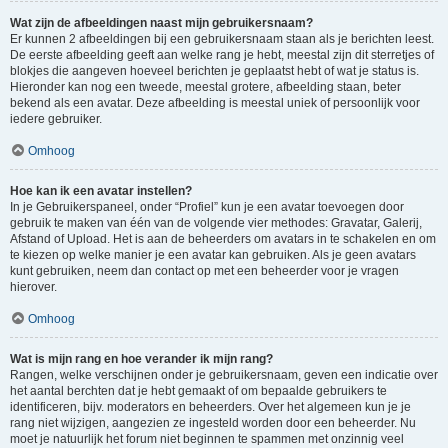
Wat zijn de afbeeldingen naast mijn gebruikersnaam?
Er kunnen 2 afbeeldingen bij een gebruikersnaam staan als je berichten leest.
De eerste afbeelding geeft aan welke rang je hebt, meestal zijn dit sterretjes of
blokjes die aangeven hoeveel berichten je geplaatst hebt of wat je status is.
Hieronder kan nog een tweede, meestal grotere, afbeelding staan, beter
bekend als een avatar. Deze afbeelding is meestal uniek of persoonlijk voor
iedere gebruiker.
Omhoog
Hoe kan ik een avatar instellen?
In je Gebruikerspaneel, onder “Profiel” kun je een avatar toevoegen door
gebruik te maken van één van de volgende vier methodes: Gravatar, Galerij,
Afstand of Upload. Het is aan de beheerders om avatars in te schakelen en om
te kiezen op welke manier je een avatar kan gebruiken. Als je geen avatars
kunt gebruiken, neem dan contact op met een beheerder voor je vragen
hierover.
Omhoog
Wat is mijn rang en hoe verander ik mijn rang?
Rangen, welke verschijnen onder je gebruikersnaam, geven een indicatie over
het aantal berchten dat je hebt gemaakt of om bepaalde gebruikers te
identificeren, bijv. moderators en beheerders. Over het algemeen kun je je
rang niet wijzigen, aangezien ze ingesteld worden door een beheerder. Nu
moet je natuurlijk het forum niet beginnen te spammen met onzinnig veel