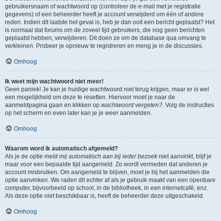
gebruikersnaam of wachtwoord op (controleer de e-mail met je registratie
gegevens) of een beheerder heeft je account verwijderd om één of andere
reden. Indien dit laatste het geval is, heb je dan ooit een bericht geplaatst? Het
is normaal dat forums om de zoveel tijd gebruikers, die nog geen berichten
geplaatst hebben, verwijderen. Dit doen ze om de database qua omvang te
verkleinen. Probeer je opnieuw te registreren en meng je in de discussies.
Omhoog
Ik weet mijn wachtwoord niet meer!
Geen paniek! Je kan je huidige wachtwoord niet terug krijgen, maar er is wel
een mogelijkheid om deze te resetten. Hiervoor moet je naar de
aanmeldpagina gaan en klikken op
wachtwoord vergeten?
. Volg de instructies
op het scherm en even later kan je je weer aanmelden.
Omhoog
Waarom word ik automatisch afgemeld?
Als je de optie
meld mij automatisch aan bij ieder bezoek
niet aanvinkt, blijf je
maar voor een bepaalde tijd aangemeld. Zo wordt vermeden dat anderen je
account misbruiken. Om aangemeld te blijven, moet je bij het aanmelden die
optie aanvinken. We raden dit echter af als je gebruik maakt van een openbare
computer, bijvoorbeeld op school, in de bibliotheek, in een internetcafé, enz.
Als deze optie niet beschikbaar is, heeft de beheerder deze uitgeschakeld.
Omhoog