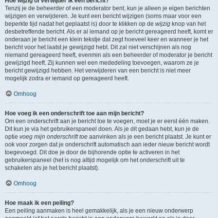
Hoe wijzig of verwijder ik een bericht?
Tenzij je de beheerder of een moderator bent, kun je alleen je eigen berichten
wijzigen en verwijderen. Je kunt een bericht wijzigen (soms maar voor een
beperkte tijd nadat het geplaatst is) door te klikken op de
wijzig
knop van het
desbetreffende bericht. Als er al iemand op je bericht gereageerd heeft, komt er
onderaan je bericht een klein tekstje dat zegt hoeveel keer en wanneer je het
bericht voor het laatst je gewijzigd hebt. Dit zal niet verschijnen als nog
niemand gereageerd heeft, evenmin als een beheerder of moderator je bericht
gewijzigd heeft. Zij kunnen wel een mededeling toevoegen, waarom ze je
bericht gewijzigd hebben. Het verwijderen van een bericht is niet meer
mogelijk zodra er iemand op gereageerd heeft.
Omhoog
Hoe voeg ik een onderschrift toe aan mijn bericht?
Om een onderschrift aan je bericht toe te voegen, moet je er eerst één maken.
Dit kun je via het gebruikerspaneel doen. Als je dit gedaan hebt, kun je de
optie
voeg mijn onderschrift toe
aanvinken als je een bericht plaatst. Je kunt er
ook voor zorgen dat je onderschrift automatisch aan ieder nieuw bericht wordt
toegevoegd. Dit doe je door de bijhorende optie te activeren in het
gebruikerspaneel (het is nog altijd mogelijk om het onderschrift uit te
schakelen als je het bericht plaatst).
Omhoog
Hoe maak ik een peiling?
Een peiling aanmaken is heel gemakkelijk, als je een nieuw onderwerp