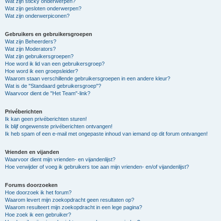
Wat zijn sticky onderwerpen?
Wat zijn gesloten onderwerpen?
Wat zijn onderwerpiconen?
Gebruikers en gebruikersgroepen
Wat zijn Beheerders?
Wat zijn Moderators?
Wat zijn gebruikersgroepen?
Hoe word ik lid van een gebruikersgroep?
Hoe word ik een groepsleider?
Waarom staan verschillende gebruikersgroepen in een andere kleur?
Wat is de "Standaard gebruikersgroep"?
Waarvoor dient de "Het Team"-link?
Privéberichten
Ik kan geen privéberichten sturen!
Ik blijf ongewenste privéberichten ontvangen!
Ik heb spam of een e-mail met ongepaste inhoud van iemand op dit forum ontvangen!
Vrienden en vijanden
Waarvoor dient mijn vrienden- en vijandenlijst?
Hoe verwijder of voeg ik gebruikers toe aan mijn vrienden- en/of vijandenlijst?
Forums doorzoeken
Hoe doorzoek ik het forum?
Waarom levert mijn zoekopdracht geen resultaten op?
Waarom resulteert mijn zoekopdracht in een lege pagina?
Hoe zoek ik een gebruiker?