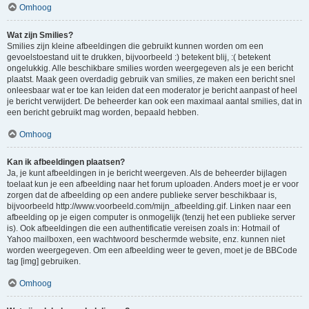
Omhoog
Wat zijn Smilies?
Smilies zijn kleine afbeeldingen die gebruikt kunnen worden om een
gevoelstoestand uit te drukken, bijvoorbeeld :) betekent blij, :( betekent
ongelukkig. Alle beschikbare smilies worden weergegeven als je een bericht
plaatst. Maak geen overdadig gebruik van smilies, ze maken een bericht snel
onleesbaar wat er toe kan leiden dat een moderator je bericht aanpast of heel
je bericht verwijdert. De beheerder kan ook een maximaal aantal smilies, dat in
een bericht gebruikt mag worden, bepaald hebben.
Omhoog
Kan ik afbeeldingen plaatsen?
Ja, je kunt afbeeldingen in je bericht weergeven. Als de beheerder bijlagen
toelaat kun je een afbeelding naar het forum uploaden. Anders moet je er voor
zorgen dat de afbeelding op een andere publieke server beschikbaar is,
bijvoorbeeld http://www.voorbeeld.com/mijn_afbeelding.gif. Linken naar een
afbeelding op je eigen computer is onmogelijk (tenzij het een publieke server
is). Ook afbeeldingen die een authentificatie vereisen zoals in: Hotmail of
Yahoo mailboxen, een wachtwoord beschermde website, enz. kunnen niet
worden weergegeven. Om een afbeelding weer te geven, moet je de BBCode
tag [img] gebruiken.
Omhoog