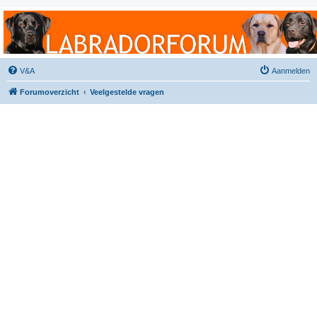
Labradorforum
Het gezelligste Labradorforum van Nederland en België!
V&A
Aanmelden
Forumoverzicht
Veelgestelde vragen