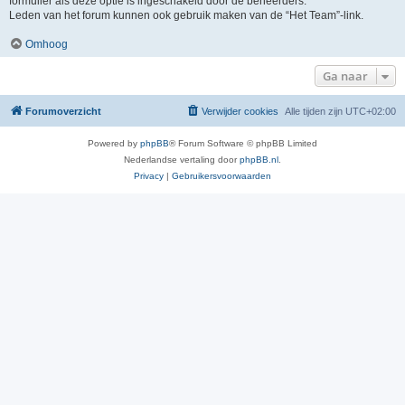
formulier als deze optie is ingeschakeld door de beheerders.
Leden van het forum kunnen ook gebruik maken van de “Het Team”-link.
Omhoog
Ga naar
Forumoverzicht
Verwijder cookies
Alle tijden zijn
UTC+02:00
Powered by
phpBB
® Forum Software © phpBB Limited
Nederlandse vertaling door
phpBB.nl
.
Privacy
|
Gebruikersvoorwaarden