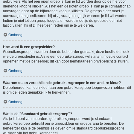
gebruikers. Als het een open groep is, kan je lid worden door op de hiervoor
dienende knop te klikken. Als het een gesloten groep is, kan je je lidmaatschap
aanvragen door op de bijhorende knop te klikken. De groepsleider moet je
aanvraag dan goedkeuren, hij of zij vraagt mogelijk waarom je lid wil worden.
Indien je niet tot een groep toegelaten wordt, moet je de groepsleider niet
lastig vallen, hij of zij heeft een reden om je te weigeren.
Omhoog
Hoe word ik een groepsleider?
Gebruikersgroepen worden door de beheerder gemaakt, deze beslist dus ook
wie de groepsleider is. Als je een gebruikersgroep wil starten, moet je contact
opnemen met de beheerder, dit kan door hem/haar een privébericht te sturen.
Omhoog
Waarom staan verschillende gebruikersgroepen in een andere kleur?
De beheerder kan een kleur aan een gebruikersgroep toegewezen hebben, dit
is om de leden gemakkelijk te herkennen.
Omhoog
Wat is de "Standaard gebruikersgroep"?
Als je lid bent van meerdere gebruikersgroepen, word je standaard
gebruikersgroep gebruikt om je groepskleur en groepsrang te bepalen. De
beheerder kan je de permissies geven om je standaard gebruikersgroep te
wijzigen via het gebruikerspaneel.