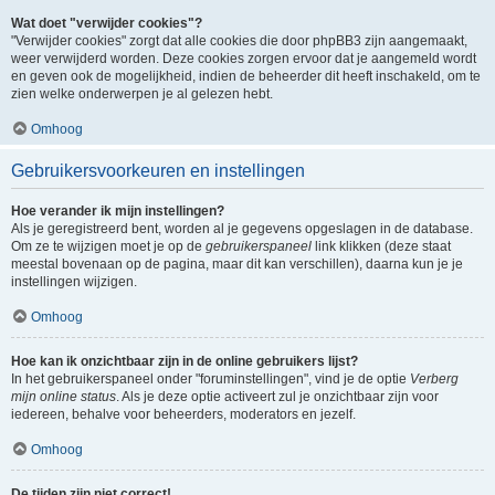
Wat doet "verwijder cookies"?
"Verwijder cookies" zorgt dat alle cookies die door phpBB3 zijn aangemaakt,
weer verwijderd worden. Deze cookies zorgen ervoor dat je aangemeld wordt
en geven ook de mogelijkheid, indien de beheerder dit heeft inschakeld, om te
zien welke onderwerpen je al gelezen hebt.
Omhoog
Gebruikersvoorkeuren en instellingen
Hoe verander ik mijn instellingen?
Als je geregistreerd bent, worden al je gegevens opgeslagen in de database.
Om ze te wijzigen moet je op de
gebruikerspaneel
link klikken (deze staat
meestal bovenaan op de pagina, maar dit kan verschillen), daarna kun je je
instellingen wijzigen.
Omhoog
Hoe kan ik onzichtbaar zijn in de online gebruikers lijst?
In het gebruikerspaneel onder "foruminstellingen", vind je de optie
Verberg
mijn online status
. Als je deze optie activeert zul je onzichtbaar zijn voor
iedereen, behalve voor beheerders, moderators en jezelf.
Omhoog
De tijden zijn niet correct!