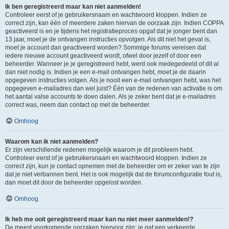
Ik ben geregistreerd maar kan niet aanmelden!
Controleer eerst of je gebruikersnaam en wachtwoord kloppen. Indien ze
correct zijn, kan één of meerdere zaken hiervan de oorzaak zijn. Indien COPPA
geactiveerd is en je tijdens het registratieproces opgaf dat je jonger bent dan
13 jaar, moet je de ontvangen instructies opvolgen. Als dit niet het geval is,
moet je account dan geactiveerd worden? Sommige forums vereisen dat
iedere nieuwe account geactiveerd wordt, ofwel door jezelf of door een
beheerder. Wanneer je je geregistreerd hebt, werd ook medegedeeld of dit al
dan niet nodig is. Indien je een e-mail ontvangen hebt, moet je de daarin
opgegeven instructies volgen. Als je nooit een e-mail ontvangen hebt, was het
opgegeven e-mailadres dan wel juist? Één van de redenen van activatie is om
het aantal valse accounts te doen dalen. Als je zeker bent dat je e-mailadres
correct was, neem dan contact op met de beheerder.
Omhoog
Waarom kan ik niet aanmelden?
Er zijn verschillende redenen mogelijk waarom je dit probleem hebt.
Controleer eerst of je gebruikersnaam en wachtwoord kloppen. Indien ze
correct zijn, kun je contact opnemen met de beheerder om er zeker van te zijn
dat je niet verbannen bent. Het is ook mogelijk dat de forumconfiguratie fout is,
dan moet dit door de beheerder opgelost worden.
Omhoog
Ik heb me ooit geregistreerd maar kan nu niet meer aanmelden!?
De meest voorkomende oorzaken hiervoor zijn: je gaf een verkeerde