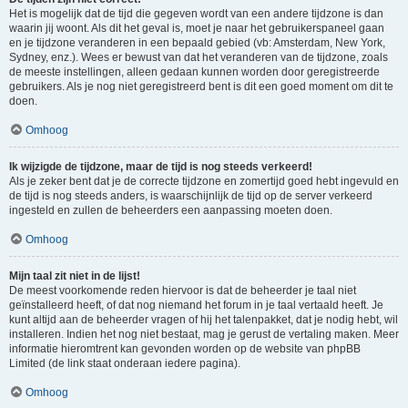
Het is mogelijk dat de tijd die gegeven wordt van een andere tijdzone is dan
waarin jij woont. Als dit het geval is, moet je naar het gebruikerspaneel gaan
en je tijdzone veranderen in een bepaald gebied (vb: Amsterdam, New York,
Sydney, enz.). Wees er bewust van dat het veranderen van de tijdzone, zoals
de meeste instellingen, alleen gedaan kunnen worden door geregistreerde
gebruikers. Als je nog niet geregistreerd bent is dit een goed moment om dit te
doen.
Omhoog
Ik wijzigde de tijdzone, maar de tijd is nog steeds verkeerd!
Als je zeker bent dat je de correcte tijdzone en zomertijd goed hebt ingevuld en
de tijd is nog steeds anders, is waarschijnlijk de tijd op de server verkeerd
ingesteld en zullen de beheerders een aanpassing moeten doen.
Omhoog
Mijn taal zit niet in de lijst!
De meest voorkomende reden hiervoor is dat de beheerder je taal niet
geïnstalleerd heeft, of dat nog niemand het forum in je taal vertaald heeft. Je
kunt altijd aan de beheerder vragen of hij het talenpakket, dat je nodig hebt, wil
installeren. Indien het nog niet bestaat, mag je gerust de vertaling maken. Meer
informatie hieromtrent kan gevonden worden op de website van phpBB
Limited (de link staat onderaan iedere pagina).
Omhoog