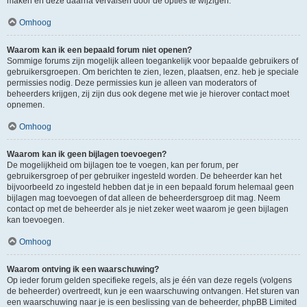
maken en deze daarna vervalsen door de opties te wijzigen.
Omhoog
Waarom kan ik een bepaald forum niet openen?
Sommige forums zijn mogelijk alleen toegankelijk voor bepaalde gebruikers of
gebruikersgroepen. Om berichten te zien, lezen, plaatsen, enz. heb je speciale
permissies nodig. Deze permissies kun je alleen van moderators of
beheerders krijgen, zij zijn dus ook degene met wie je hierover contact moet
opnemen.
Omhoog
Waarom kan ik geen bijlagen toevoegen?
De mogelijkheid om bijlagen toe te voegen, kan per forum, per
gebruikersgroep of per gebruiker ingesteld worden. De beheerder kan het
bijvoorbeeld zo ingesteld hebben dat je in een bepaald forum helemaal geen
bijlagen mag toevoegen of dat alleen de beheerdersgroep dit mag. Neem
contact op met de beheerder als je niet zeker weet waarom je geen bijlagen
kan toevoegen.
Omhoog
Waarom ontving ik een waarschuwing?
Op ieder forum gelden specifieke regels, als je één van deze regels (volgens
de beheerder) overtreedt, kun je een waarschuwing ontvangen. Het sturen van
een waarschuwing naar je is een beslissing van de beheerder, phpBB Limited