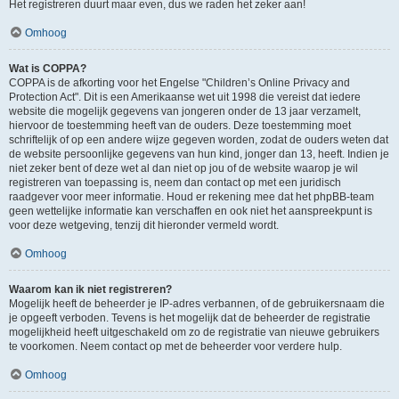
Het registreren duurt maar even, dus we raden het zeker aan!
Omhoog
Wat is COPPA?
COPPA is de afkorting voor het Engelse "Children’s Online Privacy and
Protection Act". Dit is een Amerikaanse wet uit 1998 die vereist dat iedere
website die mogelijk gegevens van jongeren onder de 13 jaar verzamelt,
hiervoor de toestemming heeft van de ouders. Deze toestemming moet
schriftelijk of op een andere wijze gegeven worden, zodat de ouders weten dat
de website persoonlijke gegevens van hun kind, jonger dan 13, heeft. Indien je
niet zeker bent of deze wet al dan niet op jou of de website waarop je wil
registreren van toepassing is, neem dan contact op met een juridisch
raadgever voor meer informatie. Houd er rekening mee dat het phpBB-team
geen wettelijke informatie kan verschaffen en ook niet het aanspreekpunt is
voor deze wetgeving, tenzij dit hieronder vermeld wordt.
Omhoog
Waarom kan ik niet registreren?
Mogelijk heeft de beheerder je IP-adres verbannen, of de gebruikersnaam die
je opgeeft verboden. Tevens is het mogelijk dat de beheerder de registratie
mogelijkheid heeft uitgeschakeld om zo de registratie van nieuwe gebruikers
te voorkomen. Neem contact op met de beheerder voor verdere hulp.
Omhoog