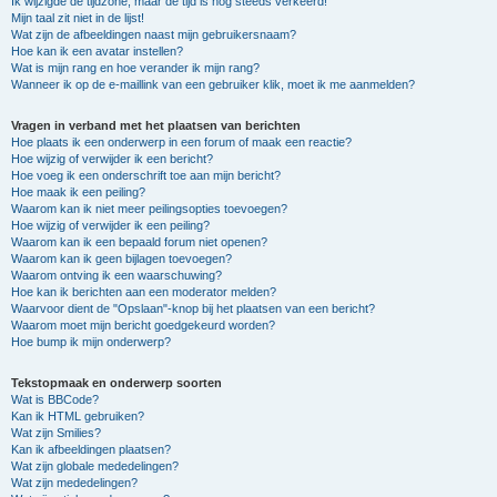
Ik wijzigde de tijdzone, maar de tijd is nog steeds verkeerd!
Mijn taal zit niet in de lijst!
Wat zijn de afbeeldingen naast mijn gebruikersnaam?
Hoe kan ik een avatar instellen?
Wat is mijn rang en hoe verander ik mijn rang?
Wanneer ik op de e-maillink van een gebruiker klik, moet ik me aanmelden?
Vragen in verband met het plaatsen van berichten
Hoe plaats ik een onderwerp in een forum of maak een reactie?
Hoe wijzig of verwijder ik een bericht?
Hoe voeg ik een onderschrift toe aan mijn bericht?
Hoe maak ik een peiling?
Waarom kan ik niet meer peilingsopties toevoegen?
Hoe wijzig of verwijder ik een peiling?
Waarom kan ik een bepaald forum niet openen?
Waarom kan ik geen bijlagen toevoegen?
Waarom ontving ik een waarschuwing?
Hoe kan ik berichten aan een moderator melden?
Waarvoor dient de "Opslaan"-knop bij het plaatsen van een bericht?
Waarom moet mijn bericht goedgekeurd worden?
Hoe bump ik mijn onderwerp?
Tekstopmaak en onderwerp soorten
Wat is BBCode?
Kan ik HTML gebruiken?
Wat zijn Smilies?
Kan ik afbeeldingen plaatsen?
Wat zijn globale mededelingen?
Wat zijn mededelingen?