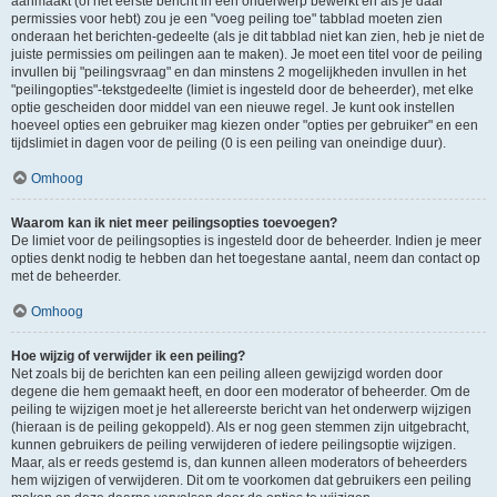
aanmaakt (of het eerste bericht in een onderwerp bewerkt en als je daar
permissies voor hebt) zou je een "voeg peiling toe" tabblad moeten zien
onderaan het berichten-gedeelte (als je dit tabblad niet kan zien, heb je niet de
juiste permissies om peilingen aan te maken). Je moet een titel voor de peiling
invullen bij "peilingsvraag" en dan minstens 2 mogelijkheden invullen in het
"peilingopties"-tekstgedeelte (limiet is ingesteld door de beheerder), met elke
optie gescheiden door middel van een nieuwe regel. Je kunt ook instellen
hoeveel opties een gebruiker mag kiezen onder "opties per gebruiker" en een
tijdslimiet in dagen voor de peiling (0 is een peiling van oneindige duur).
Omhoog
Waarom kan ik niet meer peilingsopties toevoegen?
De limiet voor de peilingsopties is ingesteld door de beheerder. Indien je meer
opties denkt nodig te hebben dan het toegestane aantal, neem dan contact op
met de beheerder.
Omhoog
Hoe wijzig of verwijder ik een peiling?
Net zoals bij de berichten kan een peiling alleen gewijzigd worden door
degene die hem gemaakt heeft, en door een moderator of beheerder. Om de
peiling te wijzigen moet je het allereerste bericht van het onderwerp wijzigen
(hieraan is de peiling gekoppeld). Als er nog geen stemmen zijn uitgebracht,
kunnen gebruikers de peiling verwijderen of iedere peilingsoptie wijzigen.
Maar, als er reeds gestemd is, dan kunnen alleen moderators of beheerders
hem wijzigen of verwijderen. Dit om te voorkomen dat gebruikers een peiling