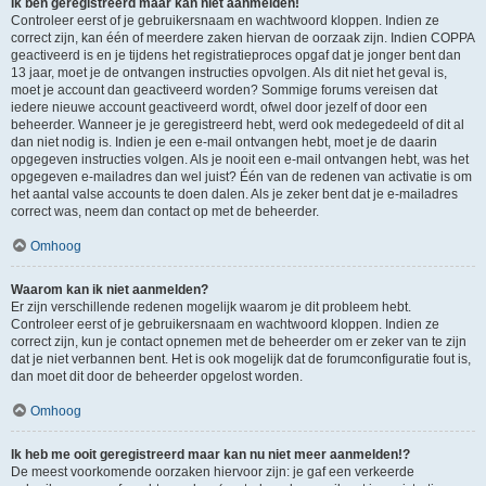
Ik ben geregistreerd maar kan niet aanmelden!
Controleer eerst of je gebruikersnaam en wachtwoord kloppen. Indien ze
correct zijn, kan één of meerdere zaken hiervan de oorzaak zijn. Indien COPPA
geactiveerd is en je tijdens het registratieproces opgaf dat je jonger bent dan
13 jaar, moet je de ontvangen instructies opvolgen. Als dit niet het geval is,
moet je account dan geactiveerd worden? Sommige forums vereisen dat
iedere nieuwe account geactiveerd wordt, ofwel door jezelf of door een
beheerder. Wanneer je je geregistreerd hebt, werd ook medegedeeld of dit al
dan niet nodig is. Indien je een e-mail ontvangen hebt, moet je de daarin
opgegeven instructies volgen. Als je nooit een e-mail ontvangen hebt, was het
opgegeven e-mailadres dan wel juist? Één van de redenen van activatie is om
het aantal valse accounts te doen dalen. Als je zeker bent dat je e-mailadres
correct was, neem dan contact op met de beheerder.
Omhoog
Waarom kan ik niet aanmelden?
Er zijn verschillende redenen mogelijk waarom je dit probleem hebt.
Controleer eerst of je gebruikersnaam en wachtwoord kloppen. Indien ze
correct zijn, kun je contact opnemen met de beheerder om er zeker van te zijn
dat je niet verbannen bent. Het is ook mogelijk dat de forumconfiguratie fout is,
dan moet dit door de beheerder opgelost worden.
Omhoog
Ik heb me ooit geregistreerd maar kan nu niet meer aanmelden!?
De meest voorkomende oorzaken hiervoor zijn: je gaf een verkeerde