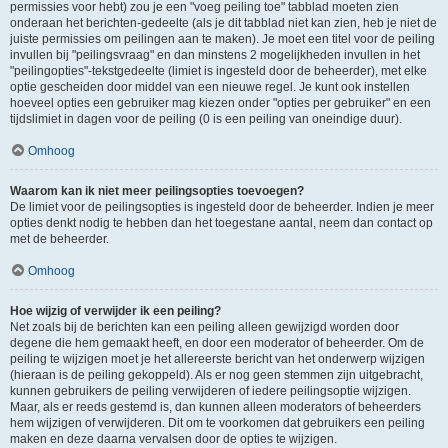
permissies voor hebt) zou je een "voeg peiling toe" tabblad moeten zien
onderaan het berichten-gedeelte (als je dit tabblad niet kan zien, heb je niet de
juiste permissies om peilingen aan te maken). Je moet een titel voor de peiling
invullen bij "peilingsvraag" en dan minstens 2 mogelijkheden invullen in het
"peilingopties"-tekstgedeelte (limiet is ingesteld door de beheerder), met elke
optie gescheiden door middel van een nieuwe regel. Je kunt ook instellen
hoeveel opties een gebruiker mag kiezen onder "opties per gebruiker" en een
tijdslimiet in dagen voor de peiling (0 is een peiling van oneindige duur).
Omhoog
Waarom kan ik niet meer peilingsopties toevoegen?
De limiet voor de peilingsopties is ingesteld door de beheerder. Indien je meer
opties denkt nodig te hebben dan het toegestane aantal, neem dan contact op
met de beheerder.
Omhoog
Hoe wijzig of verwijder ik een peiling?
Net zoals bij de berichten kan een peiling alleen gewijzigd worden door
degene die hem gemaakt heeft, en door een moderator of beheerder. Om de
peiling te wijzigen moet je het allereerste bericht van het onderwerp wijzigen
(hieraan is de peiling gekoppeld). Als er nog geen stemmen zijn uitgebracht,
kunnen gebruikers de peiling verwijderen of iedere peilingsoptie wijzigen.
Maar, als er reeds gestemd is, dan kunnen alleen moderators of beheerders
hem wijzigen of verwijderen. Dit om te voorkomen dat gebruikers een peiling
maken en deze daarna vervalsen door de opties te wijzigen.