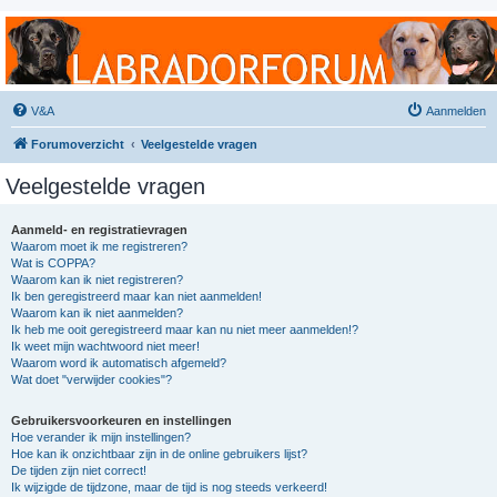
Labradorforum
Het gezelligste Labradorforum van Nederland en België!
V&A
Aanmelden
Forumoverzicht
Veelgestelde vragen
Veelgestelde vragen
Aanmeld- en registratievragen
Waarom moet ik me registreren?
Wat is COPPA?
Waarom kan ik niet registreren?
Ik ben geregistreerd maar kan niet aanmelden!
Waarom kan ik niet aanmelden?
Ik heb me ooit geregistreerd maar kan nu niet meer aanmelden!?
Ik weet mijn wachtwoord niet meer!
Waarom word ik automatisch afgemeld?
Wat doet "verwijder cookies"?
Gebruikersvoorkeuren en instellingen
Hoe verander ik mijn instellingen?
Hoe kan ik onzichtbaar zijn in de online gebruikers lijst?
De tijden zijn niet correct!
Ik wijzigde de tijdzone, maar de tijd is nog steeds verkeerd!