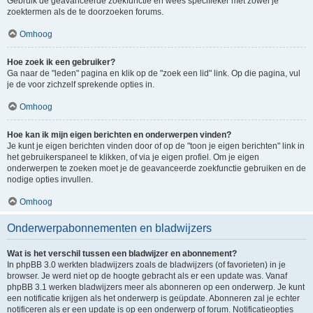
Gebruik de geavanceerde zoekfunctie en wees specifieker met zowel je
zoektermen als de te doorzoeken forums.
Omhoog
Hoe zoek ik een gebruiker?
Ga naar de "leden" pagina en klik op de "zoek een lid" link. Op die pagina, vul
je de voor zichzelf sprekende opties in.
Omhoog
Hoe kan ik mijn eigen berichten en onderwerpen vinden?
Je kunt je eigen berichten vinden door of op de "toon je eigen berichten" link in
het gebruikerspaneel te klikken, of via je eigen profiel. Om je eigen
onderwerpen te zoeken moet je de geavanceerde zoekfunctie gebruiken en de
nodige opties invullen.
Omhoog
Onderwerpabonnementen en bladwijzers
Wat is het verschil tussen een bladwijzer en abonnement?
In phpBB 3.0 werkten bladwijzers zoals de bladwijzers (of favorieten) in je
browser. Je werd niet op de hoogte gebracht als er een update was. Vanaf
phpBB 3.1 werken bladwijzers meer als abonneren op een onderwerp. Je kunt
een notificatie krijgen als het onderwerp is geüpdate. Abonneren zal je echter
notificeren als er een update is op een onderwerp of forum. Notificatieopties