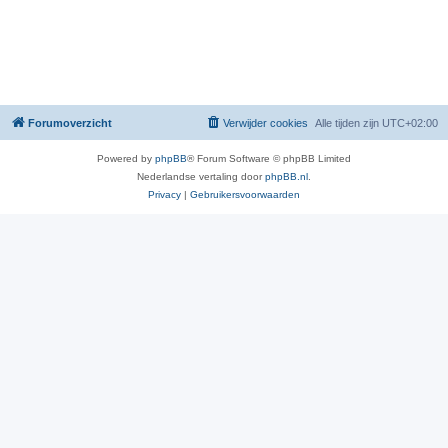
Forumoverzicht
Verwijder cookies
Alle tijden zijn
UTC+02:00
Powered by
phpBB
® Forum Software © phpBB Limited
Nederlandse vertaling door
phpBB.nl
.
Privacy
|
Gebruikersvoorwaarden