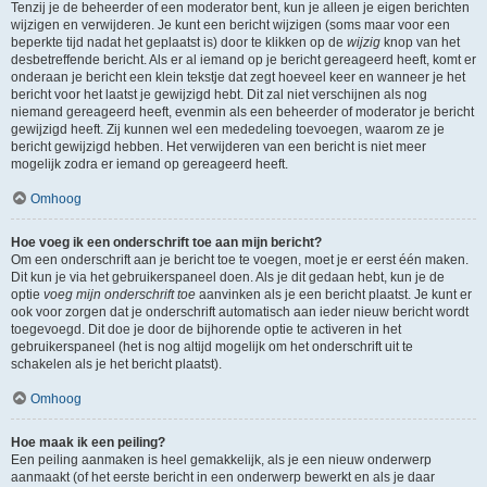
Tenzij je de beheerder of een moderator bent, kun je alleen je eigen berichten
wijzigen en verwijderen. Je kunt een bericht wijzigen (soms maar voor een
beperkte tijd nadat het geplaatst is) door te klikken op de
wijzig
knop van het
desbetreffende bericht. Als er al iemand op je bericht gereageerd heeft, komt er
onderaan je bericht een klein tekstje dat zegt hoeveel keer en wanneer je het
bericht voor het laatst je gewijzigd hebt. Dit zal niet verschijnen als nog
niemand gereageerd heeft, evenmin als een beheerder of moderator je bericht
gewijzigd heeft. Zij kunnen wel een mededeling toevoegen, waarom ze je
bericht gewijzigd hebben. Het verwijderen van een bericht is niet meer
mogelijk zodra er iemand op gereageerd heeft.
Omhoog
Hoe voeg ik een onderschrift toe aan mijn bericht?
Om een onderschrift aan je bericht toe te voegen, moet je er eerst één maken.
Dit kun je via het gebruikerspaneel doen. Als je dit gedaan hebt, kun je de
optie
voeg mijn onderschrift toe
aanvinken als je een bericht plaatst. Je kunt er
ook voor zorgen dat je onderschrift automatisch aan ieder nieuw bericht wordt
toegevoegd. Dit doe je door de bijhorende optie te activeren in het
gebruikerspaneel (het is nog altijd mogelijk om het onderschrift uit te
schakelen als je het bericht plaatst).
Omhoog
Hoe maak ik een peiling?
Een peiling aanmaken is heel gemakkelijk, als je een nieuw onderwerp
aanmaakt (of het eerste bericht in een onderwerp bewerkt en als je daar