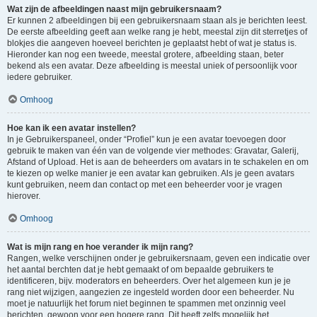
Wat zijn de afbeeldingen naast mijn gebruikersnaam?
Er kunnen 2 afbeeldingen bij een gebruikersnaam staan als je berichten leest.
De eerste afbeelding geeft aan welke rang je hebt, meestal zijn dit sterretjes of
blokjes die aangeven hoeveel berichten je geplaatst hebt of wat je status is.
Hieronder kan nog een tweede, meestal grotere, afbeelding staan, beter
bekend als een avatar. Deze afbeelding is meestal uniek of persoonlijk voor
iedere gebruiker.
Omhoog
Hoe kan ik een avatar instellen?
In je Gebruikerspaneel, onder “Profiel” kun je een avatar toevoegen door
gebruik te maken van één van de volgende vier methodes: Gravatar, Galerij,
Afstand of Upload. Het is aan de beheerders om avatars in te schakelen en om
te kiezen op welke manier je een avatar kan gebruiken. Als je geen avatars
kunt gebruiken, neem dan contact op met een beheerder voor je vragen
hierover.
Omhoog
Wat is mijn rang en hoe verander ik mijn rang?
Rangen, welke verschijnen onder je gebruikersnaam, geven een indicatie over
het aantal berchten dat je hebt gemaakt of om bepaalde gebruikers te
identificeren, bijv. moderators en beheerders. Over het algemeen kun je je
rang niet wijzigen, aangezien ze ingesteld worden door een beheerder. Nu
moet je natuurlijk het forum niet beginnen te spammen met onzinnig veel
berichten, gewoon voor een hogere rang. Dit heeft zelfs mogelijk het