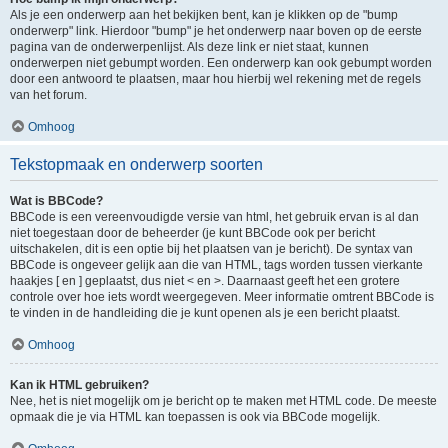
Als je een onderwerp aan het bekijken bent, kan je klikken op de "bump
onderwerp" link. Hierdoor "bump" je het onderwerp naar boven op de eerste
pagina van de onderwerpenlijst. Als deze link er niet staat, kunnen
onderwerpen niet gebumpt worden. Een onderwerp kan ook gebumpt worden
door een antwoord te plaatsen, maar hou hierbij wel rekening met de regels
van het forum.
Omhoog
Tekstopmaak en onderwerp soorten
Wat is BBCode?
BBCode is een vereenvoudigde versie van html, het gebruik ervan is al dan
niet toegestaan door de beheerder (je kunt BBCode ook per bericht
uitschakelen, dit is een optie bij het plaatsen van je bericht). De syntax van
BBCode is ongeveer gelijk aan die van HTML, tags worden tussen vierkante
haakjes [ en ] geplaatst, dus niet < en >. Daarnaast geeft het een grotere
controle over hoe iets wordt weergegeven. Meer informatie omtrent BBCode is
te vinden in de handleiding die je kunt openen als je een bericht plaatst.
Omhoog
Kan ik HTML gebruiken?
Nee, het is niet mogelijk om je bericht op te maken met HTML code. De meeste
opmaak die je via HTML kan toepassen is ook via BBCode mogelijk.