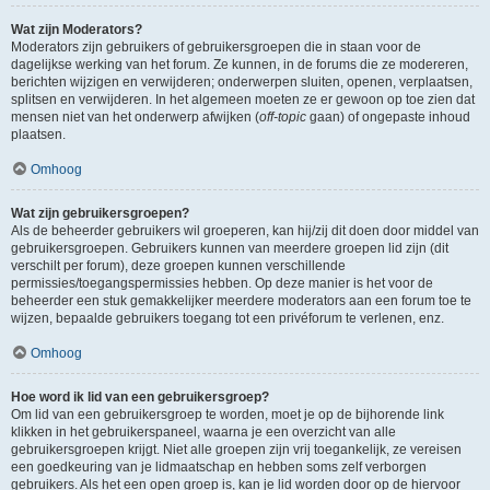
Wat zijn Moderators?
Moderators zijn gebruikers of gebruikersgroepen die in staan voor de
dagelijkse werking van het forum. Ze kunnen, in de forums die ze modereren,
berichten wijzigen en verwijderen; onderwerpen sluiten, openen, verplaatsen,
splitsen en verwijderen. In het algemeen moeten ze er gewoon op toe zien dat
mensen niet van het onderwerp afwijken (
off-topic
gaan) of ongepaste inhoud
plaatsen.
Omhoog
Wat zijn gebruikersgroepen?
Als de beheerder gebruikers wil groeperen, kan hij/zij dit doen door middel van
gebruikersgroepen. Gebruikers kunnen van meerdere groepen lid zijn (dit
verschilt per forum), deze groepen kunnen verschillende
permissies/toegangspermissies hebben. Op deze manier is het voor de
beheerder een stuk gemakkelijker meerdere moderators aan een forum toe te
wijzen, bepaalde gebruikers toegang tot een privéforum te verlenen, enz.
Omhoog
Hoe word ik lid van een gebruikersgroep?
Om lid van een gebruikersgroep te worden, moet je op de bijhorende link
klikken in het gebruikerspaneel, waarna je een overzicht van alle
gebruikersgroepen krijgt. Niet alle groepen zijn vrij toegankelijk, ze vereisen
een goedkeuring van je lidmaatschap en hebben soms zelf verborgen
gebruikers. Als het een open groep is, kan je lid worden door op de hiervoor