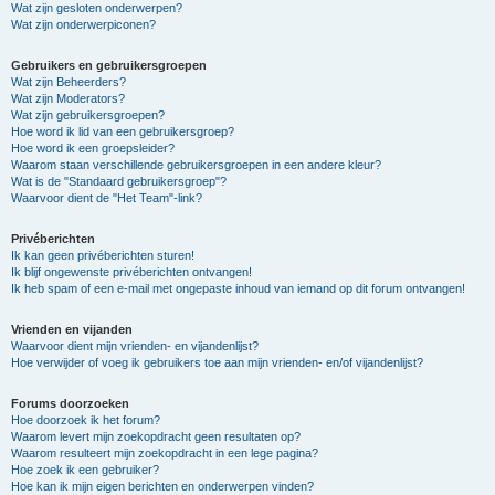
Wat zijn gesloten onderwerpen?
Wat zijn onderwerpiconen?
Gebruikers en gebruikersgroepen
Wat zijn Beheerders?
Wat zijn Moderators?
Wat zijn gebruikersgroepen?
Hoe word ik lid van een gebruikersgroep?
Hoe word ik een groepsleider?
Waarom staan verschillende gebruikersgroepen in een andere kleur?
Wat is de "Standaard gebruikersgroep"?
Waarvoor dient de "Het Team"-link?
Privéberichten
Ik kan geen privéberichten sturen!
Ik blijf ongewenste privéberichten ontvangen!
Ik heb spam of een e-mail met ongepaste inhoud van iemand op dit forum ontvangen!
Vrienden en vijanden
Waarvoor dient mijn vrienden- en vijandenlijst?
Hoe verwijder of voeg ik gebruikers toe aan mijn vrienden- en/of vijandenlijst?
Forums doorzoeken
Hoe doorzoek ik het forum?
Waarom levert mijn zoekopdracht geen resultaten op?
Waarom resulteert mijn zoekopdracht in een lege pagina?
Hoe zoek ik een gebruiker?
Hoe kan ik mijn eigen berichten en onderwerpen vinden?