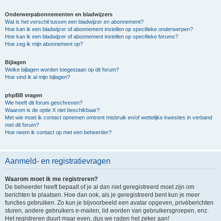
Onderwerpabonnementen en bladwijzers
Wat is het verschil tussen een bladwijzer en abonnement?
Hoe kan ik een bladwijzer of abonnement instellen op specifieke onderwerpen?
Hoe kan ik een bladwijzer of abonnement instellen op specifieke forums?
Hoe zeg ik mijn abonnement op?
Bijlagen
Welke bijlagen worden toegestaan op dit forum?
Hoe vind ik al mijn bijlagen?
phpBB vragen
Wie heeft dit forum geschreven?
Waarom is de optie X niet beschikbaar?
Met wie moet ik contact opnemen omtrent misbruik en/of wettelijke kwesties in verband
met dit forum?
Hoe neem ik contact op met een beheerder?
Aanmeld- en registratievragen
Waarom moet ik me registreren?
De beheerder heeft bepaalt of je al dan niet geregistreerd moet zijn om
berichten te plaatsen. Hoe dan ook, als je geregistreerd bent kun je meer
functies gebruiken. Zo kun je bijvoorbeeld een avatar opgeven, privéberichten
sturen, andere gebruikers e-mailen, lid worden van gebruikersgroepen, enz.
Het registreren duurt maar even, dus we raden het zeker aan!