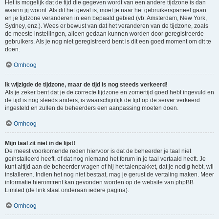
Het is mogelijk dat de tijd die gegeven wordt van een andere tijdzone is dan
waarin jij woont. Als dit het geval is, moet je naar het gebruikerspaneel gaan
en je tijdzone veranderen in een bepaald gebied (vb: Amsterdam, New York,
Sydney, enz.). Wees er bewust van dat het veranderen van de tijdzone, zoals
de meeste instellingen, alleen gedaan kunnen worden door geregistreerde
gebruikers. Als je nog niet geregistreerd bent is dit een goed moment om dit te
doen.
Omhoog
Ik wijzigde de tijdzone, maar de tijd is nog steeds verkeerd!
Als je zeker bent dat je de correcte tijdzone en zomertijd goed hebt ingevuld en
de tijd is nog steeds anders, is waarschijnlijk de tijd op de server verkeerd
ingesteld en zullen de beheerders een aanpassing moeten doen.
Omhoog
Mijn taal zit niet in de lijst!
De meest voorkomende reden hiervoor is dat de beheerder je taal niet
geïnstalleerd heeft, of dat nog niemand het forum in je taal vertaald heeft. Je
kunt altijd aan de beheerder vragen of hij het talenpakket, dat je nodig hebt, wil
installeren. Indien het nog niet bestaat, mag je gerust de vertaling maken. Meer
informatie hieromtrent kan gevonden worden op de website van phpBB
Limited (de link staat onderaan iedere pagina).
Omhoog