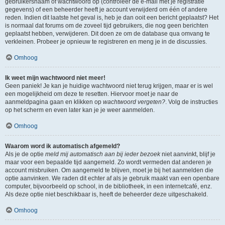
gebruikersnaam of wachtwoord op (controleer de e-mail met je registratie
gegevens) of een beheerder heeft je account verwijderd om één of andere
reden. Indien dit laatste het geval is, heb je dan ooit een bericht geplaatst? Het
is normaal dat forums om de zoveel tijd gebruikers, die nog geen berichten
geplaatst hebben, verwijderen. Dit doen ze om de database qua omvang te
verkleinen. Probeer je opnieuw te registreren en meng je in de discussies.
Omhoog
Ik weet mijn wachtwoord niet meer!
Geen paniek! Je kan je huidige wachtwoord niet terug krijgen, maar er is wel
een mogelijkheid om deze te resetten. Hiervoor moet je naar de
aanmeldpagina gaan en klikken op
wachtwoord vergeten?
. Volg de instructies
op het scherm en even later kan je je weer aanmelden.
Omhoog
Waarom word ik automatisch afgemeld?
Als je de optie
meld mij automatisch aan bij ieder bezoek
niet aanvinkt, blijf je
maar voor een bepaalde tijd aangemeld. Zo wordt vermeden dat anderen je
account misbruiken. Om aangemeld te blijven, moet je bij het aanmelden die
optie aanvinken. We raden dit echter af als je gebruik maakt van een openbare
computer, bijvoorbeeld op school, in de bibliotheek, in een internetcafé, enz.
Als deze optie niet beschikbaar is, heeft de beheerder deze uitgeschakeld.
Omhoog