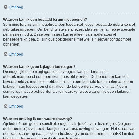
Omhoog
Waarom kan ik een bepaald forum niet openen?
Sommige forums zijn mogelijk alleen toegankelijk voor bepaalde gebruikers of
gebruikersgroepen. Om berichten te zien, lezen, plaatsen, enz. heb je speciale
permissies nodig. Deze permissies kun je alleen van moderators of
beheerders krijgen, zij zijn dus ook degene met wie je hierover contact moet
opnemen.
Omhoog
Waarom kan ik geen bijlagen toevoegen?
De mogelijkheid om bijlagen toe te voegen, kan per forum, per
gebruikersgroep of per gebruiker ingesteld worden. De beheerder kan het
bijvoorbeeld zo ingesteld hebben dat je in een bepaald forum helemaal geen
bijlagen mag toevoegen of dat alleen de beheerdersgroep dit mag. Neem
contact op met de beheerder als je niet zeker weet waarom je geen bijlagen
kan toevoegen.
Omhoog
Waarom ontving ik een waarschuwing?
Op ieder forum gelden specifieke regels, als je één van deze regels (volgens
de beheerder) overtreedt, kun je een waarschuwing ontvangen. Het sturen van
een waarschuwing naar je is een beslissing van de beheerder, phpBB Limited
heeft hier dus in geen geval iets mee te maken.