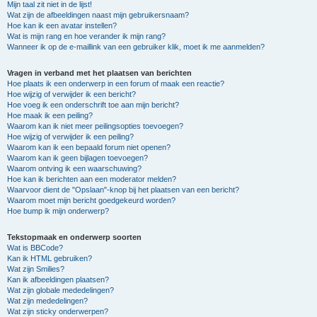
Mijn taal zit niet in de lijst!
Wat zijn de afbeeldingen naast mijn gebruikersnaam?
Hoe kan ik een avatar instellen?
Wat is mijn rang en hoe verander ik mijn rang?
Wanneer ik op de e-maillink van een gebruiker klik, moet ik me aanmelden?
Vragen in verband met het plaatsen van berichten
Hoe plaats ik een onderwerp in een forum of maak een reactie?
Hoe wijzig of verwijder ik een bericht?
Hoe voeg ik een onderschrift toe aan mijn bericht?
Hoe maak ik een peiling?
Waarom kan ik niet meer peilingsopties toevoegen?
Hoe wijzig of verwijder ik een peiling?
Waarom kan ik een bepaald forum niet openen?
Waarom kan ik geen bijlagen toevoegen?
Waarom ontving ik een waarschuwing?
Hoe kan ik berichten aan een moderator melden?
Waarvoor dient de "Opslaan"-knop bij het plaatsen van een bericht?
Waarom moet mijn bericht goedgekeurd worden?
Hoe bump ik mijn onderwerp?
Tekstopmaak en onderwerp soorten
Wat is BBCode?
Kan ik HTML gebruiken?
Wat zijn Smilies?
Kan ik afbeeldingen plaatsen?
Wat zijn globale mededelingen?
Wat zijn mededelingen?
Wat zijn sticky onderwerpen?