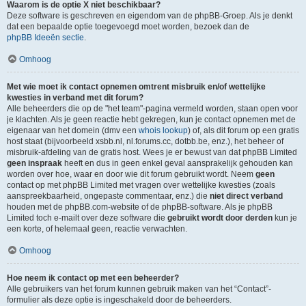
Waarom is de optie X niet beschikbaar?
Deze software is geschreven en eigendom van de phpBB-Groep. Als je denkt
dat een bepaalde optie toegevoegd moet worden, bezoek dan de
phpBB Ideeën sectie
.
Omhoog
Met wie moet ik contact opnemen omtrent misbruik en/of wettelijke
kwesties in verband met dit forum?
Alle beheerders die op de "het team"-pagina vermeld worden, staan open voor
je klachten. Als je geen reactie hebt gekregen, kun je contact opnemen met de
eigenaar van het domein (dmv een
whois lookup
) of, als dit forum op een gratis
host staat (bijvoorbeeld xsbb.nl, nl.forums.cc, dotbb.be, enz.), het beheer of
misbruik-afdeling van de gratis host. Wees je er bewust van dat phpBB Limited
geen inspraak
heeft en dus in geen enkel geval aansprakelijk gehouden kan
worden over hoe, waar en door wie dit forum gebruikt wordt. Neem
geen
contact op met phpBB Limited met vragen over wettelijke kwesties (zoals
aanspreekbaarheid, ongepaste commentaar, enz.) die
niet direct verband
houden met de phpBB.com-website of de phpBB-software. Als je phpBB
Limited toch e-mailt over deze software die
gebruikt wordt door derden
kun je
een korte, of helemaal geen, reactie verwachten.
Omhoog
Hoe neem ik contact op met een beheerder?
Alle gebruikers van het forum kunnen gebruik maken van het “Contact”-
formulier als deze optie is ingeschakeld door de beheerders.