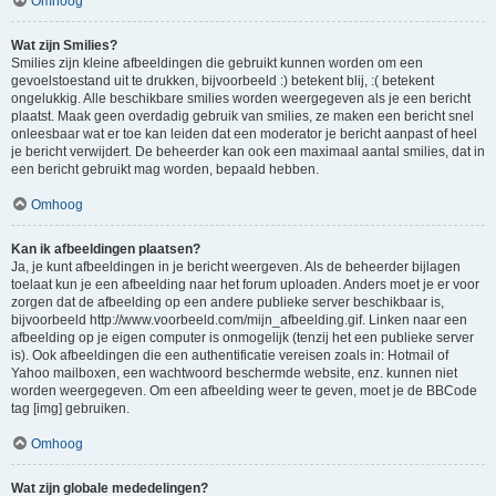
Omhoog
Wat zijn Smilies?
Smilies zijn kleine afbeeldingen die gebruikt kunnen worden om een
gevoelstoestand uit te drukken, bijvoorbeeld :) betekent blij, :( betekent
ongelukkig. Alle beschikbare smilies worden weergegeven als je een bericht
plaatst. Maak geen overdadig gebruik van smilies, ze maken een bericht snel
onleesbaar wat er toe kan leiden dat een moderator je bericht aanpast of heel
je bericht verwijdert. De beheerder kan ook een maximaal aantal smilies, dat in
een bericht gebruikt mag worden, bepaald hebben.
Omhoog
Kan ik afbeeldingen plaatsen?
Ja, je kunt afbeeldingen in je bericht weergeven. Als de beheerder bijlagen
toelaat kun je een afbeelding naar het forum uploaden. Anders moet je er voor
zorgen dat de afbeelding op een andere publieke server beschikbaar is,
bijvoorbeeld http://www.voorbeeld.com/mijn_afbeelding.gif. Linken naar een
afbeelding op je eigen computer is onmogelijk (tenzij het een publieke server
is). Ook afbeeldingen die een authentificatie vereisen zoals in: Hotmail of
Yahoo mailboxen, een wachtwoord beschermde website, enz. kunnen niet
worden weergegeven. Om een afbeelding weer te geven, moet je de BBCode
tag [img] gebruiken.
Omhoog
Wat zijn globale mededelingen?