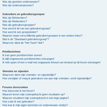
Wat zijn gesloten onderwerpen?
Wat zijn onderwerpiconen?
Gebruikers en gebruikersgroepen
Wat zijn Beheerders?
Wat zijn Moderators?
Wat zijn gebruikersgroepen?
Hoe word ik lid van een gebruikersgroep?
Hoe word ik een groepsleider?
Waarom staan verschillende gebruikersgroepen in een andere kleur?
Wat is de "Standaard gebruikersgroep"?
Waarvoor dient de "Het Team"-link?
Privéberichten
Ik kan geen privéberichten sturen!
Ik blijf ongewenste privéberichten ontvangen!
Ik heb spam of een e-mail met ongepaste inhoud van iemand op dit forum ontvangen!
Vrienden en vijanden
Waarvoor dient mijn vrienden- en vijandenlijst?
Hoe verwijder of voeg ik gebruikers toe aan mijn vrienden- en/of vijandenlijst?
Forums doorzoeken
Hoe doorzoek ik het forum?
Waarom levert mijn zoekopdracht geen resultaten op?
Waarom resulteert mijn zoekopdracht in een lege pagina?
Hoe zoek ik een gebruiker?
Hoe kan ik mijn eigen berichten en onderwerpen vinden?