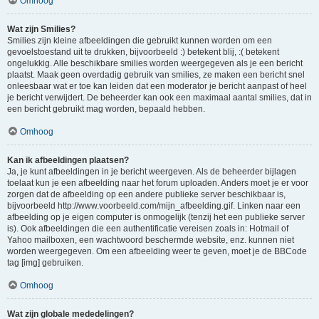
Omhoog
Wat zijn Smilies?
Smilies zijn kleine afbeeldingen die gebruikt kunnen worden om een
gevoelstoestand uit te drukken, bijvoorbeeld :) betekent blij, :( betekent
ongelukkig. Alle beschikbare smilies worden weergegeven als je een bericht
plaatst. Maak geen overdadig gebruik van smilies, ze maken een bericht snel
onleesbaar wat er toe kan leiden dat een moderator je bericht aanpast of heel
je bericht verwijdert. De beheerder kan ook een maximaal aantal smilies, dat in
een bericht gebruikt mag worden, bepaald hebben.
Omhoog
Kan ik afbeeldingen plaatsen?
Ja, je kunt afbeeldingen in je bericht weergeven. Als de beheerder bijlagen
toelaat kun je een afbeelding naar het forum uploaden. Anders moet je er voor
zorgen dat de afbeelding op een andere publieke server beschikbaar is,
bijvoorbeeld http://www.voorbeeld.com/mijn_afbeelding.gif. Linken naar een
afbeelding op je eigen computer is onmogelijk (tenzij het een publieke server
is). Ook afbeeldingen die een authentificatie vereisen zoals in: Hotmail of
Yahoo mailboxen, een wachtwoord beschermde website, enz. kunnen niet
worden weergegeven. Om een afbeelding weer te geven, moet je de BBCode
tag [img] gebruiken.
Omhoog
Wat zijn globale mededelingen?