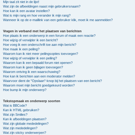
Mijn taal zit niet in de lijst!
Wat zijn de afbeeldingen naast mijn gebruikersnaam?
Hoe kan ik een avatar instellen?
Wat is mijn rang en hoe verander ik mijn rang?
Wanneer ik op de e-maillink van een gebruiker klik, moet ik me aanmelden?
Vragen in verband met het plaatsen van berichten
Hoe plaats ik een onderwerp in een forum of maak een reactie?
Hoe wijzig of verwijder ik een bericht?
Hoe voeg ik een onderschrift toe aan mijn bericht?
Hoe maak ik een peiling?
Waarom kan ik niet meer peilingsopties toevoegen?
Hoe wijzig of verwijder ik een peiling?
Waarom kan ik een bepaald forum niet openen?
Waarom kan ik geen bijlagen toevoegen?
Waarom ontving ik een waarschuwing?
Hoe kan ik berichten aan een moderator melden?
Waarvoor dient de "Opslaan"-knop bij het plaatsen van een bericht?
Waarom moet mijn bericht goedgekeurd worden?
Hoe bump ik mijn onderwerp?
Tekstopmaak en onderwerp soorten
Wat is BBCode?
Kan ik HTML gebruiken?
Wat zijn Smilies?
Kan ik afbeeldingen plaatsen?
Wat zijn globale mededelingen?
Wat zijn mededelingen?
Wat zijn sticky onderwerpen?