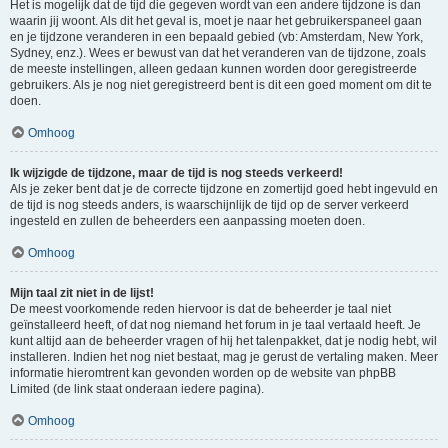
Het is mogelijk dat de tijd die gegeven wordt van een andere tijdzone is dan
waarin jij woont. Als dit het geval is, moet je naar het gebruikerspaneel gaan
en je tijdzone veranderen in een bepaald gebied (vb: Amsterdam, New York,
Sydney, enz.). Wees er bewust van dat het veranderen van de tijdzone, zoals
de meeste instellingen, alleen gedaan kunnen worden door geregistreerde
gebruikers. Als je nog niet geregistreerd bent is dit een goed moment om dit te
doen.
Omhoog
Ik wijzigde de tijdzone, maar de tijd is nog steeds verkeerd!
Als je zeker bent dat je de correcte tijdzone en zomertijd goed hebt ingevuld en
de tijd is nog steeds anders, is waarschijnlijk de tijd op de server verkeerd
ingesteld en zullen de beheerders een aanpassing moeten doen.
Omhoog
Mijn taal zit niet in de lijst!
De meest voorkomende reden hiervoor is dat de beheerder je taal niet
geïnstalleerd heeft, of dat nog niemand het forum in je taal vertaald heeft. Je
kunt altijd aan de beheerder vragen of hij het talenpakket, dat je nodig hebt, wil
installeren. Indien het nog niet bestaat, mag je gerust de vertaling maken. Meer
informatie hieromtrent kan gevonden worden op de website van phpBB
Limited (de link staat onderaan iedere pagina).
Omhoog