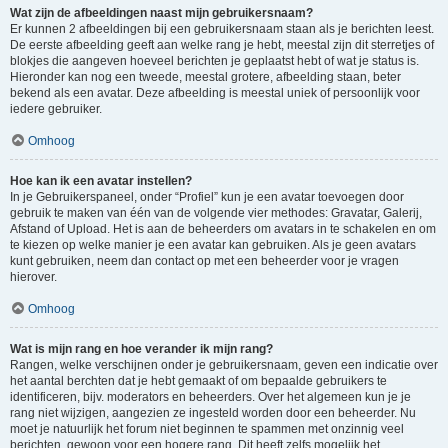
Wat zijn de afbeeldingen naast mijn gebruikersnaam?
Er kunnen 2 afbeeldingen bij een gebruikersnaam staan als je berichten leest.
De eerste afbeelding geeft aan welke rang je hebt, meestal zijn dit sterretjes of
blokjes die aangeven hoeveel berichten je geplaatst hebt of wat je status is.
Hieronder kan nog een tweede, meestal grotere, afbeelding staan, beter
bekend als een avatar. Deze afbeelding is meestal uniek of persoonlijk voor
iedere gebruiker.
Omhoog
Hoe kan ik een avatar instellen?
In je Gebruikerspaneel, onder “Profiel” kun je een avatar toevoegen door
gebruik te maken van één van de volgende vier methodes: Gravatar, Galerij,
Afstand of Upload. Het is aan de beheerders om avatars in te schakelen en om
te kiezen op welke manier je een avatar kan gebruiken. Als je geen avatars
kunt gebruiken, neem dan contact op met een beheerder voor je vragen
hierover.
Omhoog
Wat is mijn rang en hoe verander ik mijn rang?
Rangen, welke verschijnen onder je gebruikersnaam, geven een indicatie over
het aantal berchten dat je hebt gemaakt of om bepaalde gebruikers te
identificeren, bijv. moderators en beheerders. Over het algemeen kun je je
rang niet wijzigen, aangezien ze ingesteld worden door een beheerder. Nu
moet je natuurlijk het forum niet beginnen te spammen met onzinnig veel
berichten, gewoon voor een hogere rang. Dit heeft zelfs mogelijk het