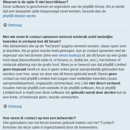
Waarom is de optie X niet beschikbaar?
Deze software is geschreven en eigendom van de phpBB-Groep. Als je denkt
dat een bepaalde optie toegevoegd moet worden, bezoek dan de
phpBB Ideeën sectie
.
Omhoog
Met wie moet ik contact opnemen omtrent misbruik en/of wettelijke
kwesties in verband met dit forum?
Alle beheerders die op de "het team"-pagina vermeld worden, staan open voor
je klachten. Als je geen reactie hebt gekregen, kun je contact opnemen met de
eigenaar van het domein (dmv een
whois lookup
) of, als dit forum op een gratis
host staat (bijvoorbeeld xsbb.nl, nl.forums.cc, dotbb.be, enz.), het beheer of
misbruik-afdeling van de gratis host. Wees je er bewust van dat phpBB Limited
geen inspraak
heeft en dus in geen enkel geval aansprakelijk gehouden kan
worden over hoe, waar en door wie dit forum gebruikt wordt. Neem
geen
contact op met phpBB Limited met vragen over wettelijke kwesties (zoals
aanspreekbaarheid, ongepaste commentaar, enz.) die
niet direct verband
houden met de phpBB.com-website of de phpBB-software. Als je phpBB
Limited toch e-mailt over deze software die
gebruikt wordt door derden
kun je
een korte, of helemaal geen, reactie verwachten.
Omhoog
Hoe neem ik contact op met een beheerder?
Alle gebruikers van het forum kunnen gebruik maken van het “Contact”-
formulier als deze optie is ingeschakeld door de beheerders.