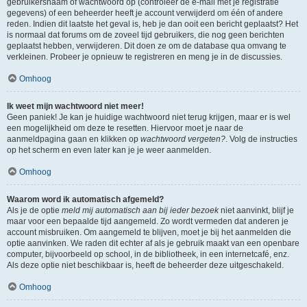
gebruikersnaam of wachtwoord op (controleer de e-mail met je registratie
gegevens) of een beheerder heeft je account verwijderd om één of andere
reden. Indien dit laatste het geval is, heb je dan ooit een bericht geplaatst? Het
is normaal dat forums om de zoveel tijd gebruikers, die nog geen berichten
geplaatst hebben, verwijderen. Dit doen ze om de database qua omvang te
verkleinen. Probeer je opnieuw te registreren en meng je in de discussies.
Omhoog
Ik weet mijn wachtwoord niet meer!
Geen paniek! Je kan je huidige wachtwoord niet terug krijgen, maar er is wel
een mogelijkheid om deze te resetten. Hiervoor moet je naar de
aanmeldpagina gaan en klikken op
wachtwoord vergeten?
. Volg de instructies
op het scherm en even later kan je je weer aanmelden.
Omhoog
Waarom word ik automatisch afgemeld?
Als je de optie
meld mij automatisch aan bij ieder bezoek
niet aanvinkt, blijf je
maar voor een bepaalde tijd aangemeld. Zo wordt vermeden dat anderen je
account misbruiken. Om aangemeld te blijven, moet je bij het aanmelden die
optie aanvinken. We raden dit echter af als je gebruik maakt van een openbare
computer, bijvoorbeeld op school, in de bibliotheek, in een internetcafé, enz.
Als deze optie niet beschikbaar is, heeft de beheerder deze uitgeschakeld.
Omhoog