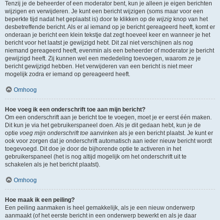
Tenzij je de beheerder of een moderator bent, kun je alleen je eigen berichten
wijzigen en verwijderen. Je kunt een bericht wijzigen (soms maar voor een
beperkte tijd nadat het geplaatst is) door te klikken op de
wijzig
knop van het
desbetreffende bericht. Als er al iemand op je bericht gereageerd heeft, komt er
onderaan je bericht een klein tekstje dat zegt hoeveel keer en wanneer je het
bericht voor het laatst je gewijzigd hebt. Dit zal niet verschijnen als nog
niemand gereageerd heeft, evenmin als een beheerder of moderator je bericht
gewijzigd heeft. Zij kunnen wel een mededeling toevoegen, waarom ze je
bericht gewijzigd hebben. Het verwijderen van een bericht is niet meer
mogelijk zodra er iemand op gereageerd heeft.
Omhoog
Hoe voeg ik een onderschrift toe aan mijn bericht?
Om een onderschrift aan je bericht toe te voegen, moet je er eerst één maken.
Dit kun je via het gebruikerspaneel doen. Als je dit gedaan hebt, kun je de
optie
voeg mijn onderschrift toe
aanvinken als je een bericht plaatst. Je kunt er
ook voor zorgen dat je onderschrift automatisch aan ieder nieuw bericht wordt
toegevoegd. Dit doe je door de bijhorende optie te activeren in het
gebruikerspaneel (het is nog altijd mogelijk om het onderschrift uit te
schakelen als je het bericht plaatst).
Omhoog
Hoe maak ik een peiling?
Een peiling aanmaken is heel gemakkelijk, als je een nieuw onderwerp
aanmaakt (of het eerste bericht in een onderwerp bewerkt en als je daar