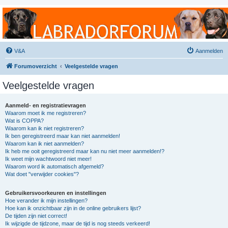
Labradorforum
Het gezelligste Labradorforum van Nederland en België!
V&A
Aanmelden
Forumoverzicht
Veelgestelde vragen
Veelgestelde vragen
Aanmeld- en registratievragen
Waarom moet ik me registreren?
Wat is COPPA?
Waarom kan ik niet registreren?
Ik ben geregistreerd maar kan niet aanmelden!
Waarom kan ik niet aanmelden?
Ik heb me ooit geregistreerd maar kan nu niet meer aanmelden!?
Ik weet mijn wachtwoord niet meer!
Waarom word ik automatisch afgemeld?
Wat doet "verwijder cookies"?
Gebruikersvoorkeuren en instellingen
Hoe verander ik mijn instellingen?
Hoe kan ik onzichtbaar zijn in de online gebruikers lijst?
De tijden zijn niet correct!
Ik wijzigde de tijdzone, maar de tijd is nog steeds verkeerd!