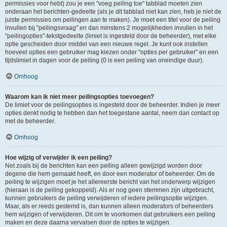
permissies voor hebt) zou je een "voeg peiling toe" tabblad moeten zien
onderaan het berichten-gedeelte (als je dit tabblad niet kan zien, heb je niet de
juiste permissies om peilingen aan te maken). Je moet een titel voor de peiling
invullen bij "peilingsvraag" en dan minstens 2 mogelijkheden invullen in het
"peilingopties"-tekstgedeelte (limiet is ingesteld door de beheerder), met elke
optie gescheiden door middel van een nieuwe regel. Je kunt ook instellen
hoeveel opties een gebruiker mag kiezen onder "opties per gebruiker" en een
tijdslimiet in dagen voor de peiling (0 is een peiling van oneindige duur).
Omhoog
Waarom kan ik niet meer peilingsopties toevoegen?
De limiet voor de peilingsopties is ingesteld door de beheerder. Indien je meer
opties denkt nodig te hebben dan het toegestane aantal, neem dan contact op
met de beheerder.
Omhoog
Hoe wijzig of verwijder ik een peiling?
Net zoals bij de berichten kan een peiling alleen gewijzigd worden door
degene die hem gemaakt heeft, en door een moderator of beheerder. Om de
peiling te wijzigen moet je het allereerste bericht van het onderwerp wijzigen
(hieraan is de peiling gekoppeld). Als er nog geen stemmen zijn uitgebracht,
kunnen gebruikers de peiling verwijderen of iedere peilingsoptie wijzigen.
Maar, als er reeds gestemd is, dan kunnen alleen moderators of beheerders
hem wijzigen of verwijderen. Dit om te voorkomen dat gebruikers een peiling
maken en deze daarna vervalsen door de opties te wijzigen.