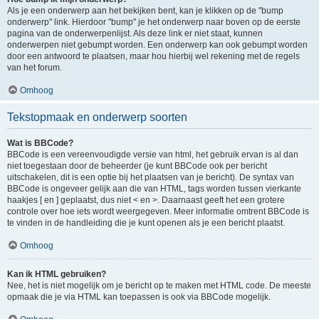
Als je een onderwerp aan het bekijken bent, kan je klikken op de "bump
onderwerp" link. Hierdoor "bump" je het onderwerp naar boven op de eerste
pagina van de onderwerpenlijst. Als deze link er niet staat, kunnen
onderwerpen niet gebumpt worden. Een onderwerp kan ook gebumpt worden
door een antwoord te plaatsen, maar hou hierbij wel rekening met de regels
van het forum.
Omhoog
Tekstopmaak en onderwerp soorten
Wat is BBCode?
BBCode is een vereenvoudigde versie van html, het gebruik ervan is al dan
niet toegestaan door de beheerder (je kunt BBCode ook per bericht
uitschakelen, dit is een optie bij het plaatsen van je bericht). De syntax van
BBCode is ongeveer gelijk aan die van HTML, tags worden tussen vierkante
haakjes [ en ] geplaatst, dus niet < en >. Daarnaast geeft het een grotere
controle over hoe iets wordt weergegeven. Meer informatie omtrent BBCode is
te vinden in de handleiding die je kunt openen als je een bericht plaatst.
Omhoog
Kan ik HTML gebruiken?
Nee, het is niet mogelijk om je bericht op te maken met HTML code. De meeste
opmaak die je via HTML kan toepassen is ook via BBCode mogelijk.