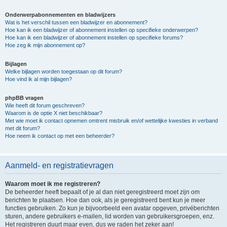
Onderwerpabonnementen en bladwijzers
Wat is het verschil tussen een bladwijzer en abonnement?
Hoe kan ik een bladwijzer of abonnement instellen op specifieke onderwerpen?
Hoe kan ik een bladwijzer of abonnement instellen op specifieke forums?
Hoe zeg ik mijn abonnement op?
Bijlagen
Welke bijlagen worden toegestaan op dit forum?
Hoe vind ik al mijn bijlagen?
phpBB vragen
Wie heeft dit forum geschreven?
Waarom is de optie X niet beschikbaar?
Met wie moet ik contact opnemen omtrent misbruik en/of wettelijke kwesties in verband
met dit forum?
Hoe neem ik contact op met een beheerder?
Aanmeld- en registratievragen
Waarom moet ik me registreren?
De beheerder heeft bepaalt of je al dan niet geregistreerd moet zijn om
berichten te plaatsen. Hoe dan ook, als je geregistreerd bent kun je meer
functies gebruiken. Zo kun je bijvoorbeeld een avatar opgeven, privéberichten
sturen, andere gebruikers e-mailen, lid worden van gebruikersgroepen, enz.
Het registreren duurt maar even, dus we raden het zeker aan!