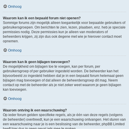
Omhoog
Waarom kan ik een bepaald forum niet openen?
Sommige forums zijn mogelijk alleen toegankelijk voor bepaalde gebruikers of
gebruikersgroepen. Om berichten te zien, lezen, plaatsen, enz. heb je speciale
permissies nodig. Deze permissies kun je alleen van moderators of
beheerders krijgen, zij zijn dus ook degene met wie je hierover contact moet
opnemen.
Omhoog
Waarom kan ik geen bijlagen toevoegen?
De mogelijkheid om bijlagen toe te voegen, kan per forum, per
gebruikersgroep of per gebruiker ingesteld worden. De beheerder kan het
bijvoorbeeld zo ingesteld hebben dat je in een bepaald forum helemaal geen
bijlagen mag toevoegen of dat alleen de beheerdersgroep dit mag. Neem
contact op met de beheerder als je niet zeker weet waarom je geen bijlagen
kan toevoegen.
Omhoog
Waarom ontving ik een waarschuwing?
Op ieder forum gelden specifieke regels, als je één van deze regels (volgens
de beheerder) overtreedt, kun je een waarschuwing ontvangen. Het sturen van
een waarschuwing naar je is een beslissing van de beheerder, phpBB Limited
heeft hier dus in geen geval iets mee te maken.