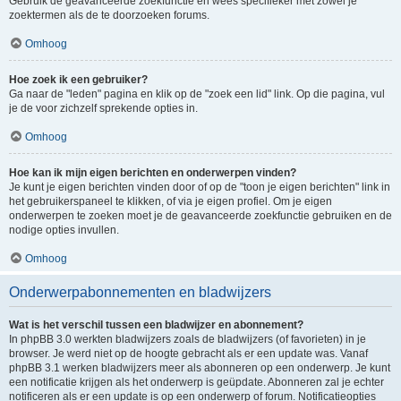
Gebruik de geavanceerde zoekfunctie en wees specifieker met zowel je
zoektermen als de te doorzoeken forums.
Omhoog
Hoe zoek ik een gebruiker?
Ga naar de "leden" pagina en klik op de "zoek een lid" link. Op die pagina, vul
je de voor zichzelf sprekende opties in.
Omhoog
Hoe kan ik mijn eigen berichten en onderwerpen vinden?
Je kunt je eigen berichten vinden door of op de "toon je eigen berichten" link in
het gebruikerspaneel te klikken, of via je eigen profiel. Om je eigen
onderwerpen te zoeken moet je de geavanceerde zoekfunctie gebruiken en de
nodige opties invullen.
Omhoog
Onderwerpabonnementen en bladwijzers
Wat is het verschil tussen een bladwijzer en abonnement?
In phpBB 3.0 werkten bladwijzers zoals de bladwijzers (of favorieten) in je
browser. Je werd niet op de hoogte gebracht als er een update was. Vanaf
phpBB 3.1 werken bladwijzers meer als abonneren op een onderwerp. Je kunt
een notificatie krijgen als het onderwerp is geüpdate. Abonneren zal je echter
notificeren als er een update is op een onderwerp of forum. Notificatieopties