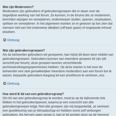
Wat zijn Moderators?
Moderators zijn gebruikers of gebruikersgroepen die in staan voor de
dagelijkse werking van het forum. Ze kunnen, in de forums die ze modereren,
berichten wijzigen en verwijderen; onderwerpen sluiten, openen, verplaatsen,
splitsen en verwijderen. In het algemeen moeten ze er gewoon op toe zien dat
mensen niet van het onderwerp afwijken (
off-topic
gaan) of ongepaste inhoud
plaatsen.
Omhoog
Wat zijn gebruikersgroepen?
Als de beheerder gebruikers wil groeperen, kan hij/zij dit doen door middel van
gebruikersgroepen. Gebruikers kunnen van meerdere groepen lid zijn (dit
verschilt per forum), deze groepen kunnen verschillende
permissies/toegangspermissies hebben. Op deze manier is het voor de
beheerder een stuk gemakkelijker meerdere moderators aan een forum toe te
wijzen, bepaalde gebruikers toegang tot een privéforum te verlenen, enz.
Omhoog
Hoe word ik lid van een gebruikersgroep?
Om lid van een gebruikersgroep te worden, moet je op de bijhorende link
klikken in het gebruikerspaneel, waarna je een overzicht van alle
gebruikersgroepen krijgt. Niet alle groepen zijn vrij toegankelijk, ze vereisen
een goedkeuring van je lidmaatschap en hebben soms zelf verborgen
gebruikers. Als het een open groep is, kan je lid worden door op de hiervoor