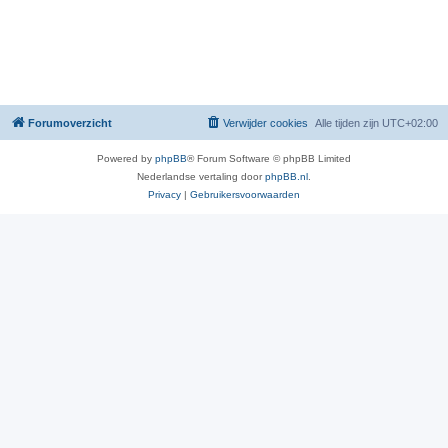
Forumoverzicht
Verwijder cookies
Alle tijden zijn
UTC+02:00
Powered by
phpBB
® Forum Software © phpBB Limited
Nederlandse vertaling door
phpBB.nl
.
Privacy
|
Gebruikersvoorwaarden