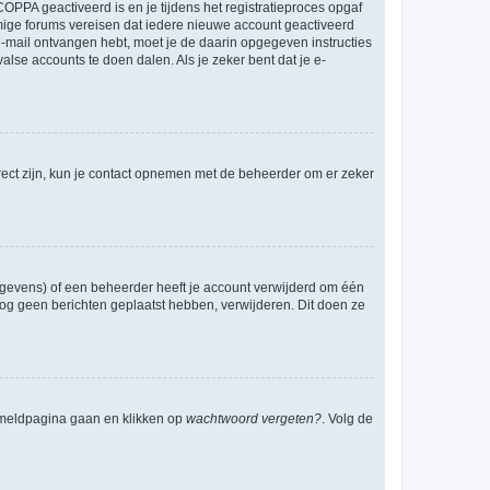
OPPA geactiveerd is en je tijdens het registratieproces opgaf
ommige forums vereisen dat iedere nieuwe account geactiveerd
 e-mail ontvangen hebt, moet je de daarin opgegeven instructies
lse accounts te doen dalen. Als je zeker bent dat je e-
rect zijn, kun je contact opnemen met de beheerder om er zeker
egevens) of een beheerder heeft je account verwijderd om één
e nog geen berichten geplaatst hebben, verwijderen. Dit doen ze
anmeldpagina gaan en klikken op
wachtwoord vergeten?
. Volg de