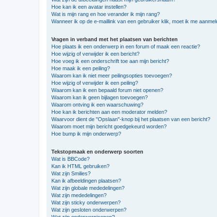
Hoe kan ik een avatar instellen?
Wat is mijn rang en hoe verander ik mijn rang?
Wanneer ik op de e-maillink van een gebruiker klik, moet ik me aanme
Vragen in verband met het plaatsen van berichten
Hoe plaats ik een onderwerp in een forum of maak een reactie?
Hoe wijzig of verwijder ik een bericht?
Hoe voeg ik een onderschrift toe aan mijn bericht?
Hoe maak ik een peiling?
Waarom kan ik niet meer peilingsopties toevoegen?
Hoe wijzig of verwijder ik een peiling?
Waarom kan ik een bepaald forum niet openen?
Waarom kan ik geen bijlagen toevoegen?
Waarom ontving ik een waarschuwing?
Hoe kan ik berichten aan een moderator melden?
Waarvoor dient de "Opslaan"-knop bij het plaatsen van een bericht?
Waarom moet mijn bericht goedgekeurd worden?
Hoe bump ik mijn onderwerp?
Tekstopmaak en onderwerp soorten
Wat is BBCode?
Kan ik HTML gebruiken?
Wat zijn Smilies?
Kan ik afbeeldingen plaatsen?
Wat zijn globale mededelingen?
Wat zijn mededelingen?
Wat zijn sticky onderwerpen?
Wat zijn gesloten onderwerpen?