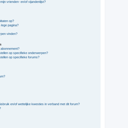
ijn vrienden- en/of vijandenlijst?
ltaten op?
 lege pagina?
erpen vinden?
s
en abonnement?
stellen op specifieke onderwerpen?
tellen op specifieke forums?
rum?
bruik en/of wettelijke kwesties in verband met dit forum?
?