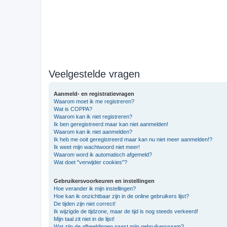
Veelgestelde vragen
Aanmeld- en registratievragen
Waarom moet ik me registreren?
Wat is COPPA?
Waarom kan ik niet registreren?
Ik ben geregistreerd maar kan niet aanmelden!
Waarom kan ik niet aanmelden?
Ik heb me ooit geregistreerd maar kan nu niet meer aanmelden!?
Ik weet mijn wachtwoord niet meer!
Waarom word ik automatisch afgemeld?
Wat doet "verwijder cookies"?
Gebruikersvoorkeuren en instellingen
Hoe verander ik mijn instellingen?
Hoe kan ik onzichtbaar zijn in de online gebruikers lijst?
De tijden zijn niet correct!
Ik wijzigde de tijdzone, maar de tijd is nog steeds verkeerd!
Mijn taal zit niet in de lijst!
Wat zijn de afbeeldingen naast mijn gebruikersnaam?