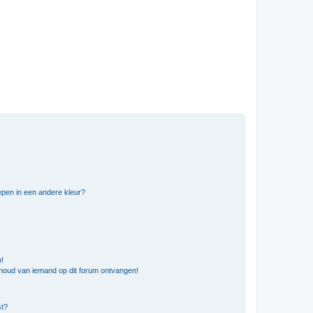
pen in een andere kleur?
n!
nhoud van iemand op dit forum ontvangen!
st?