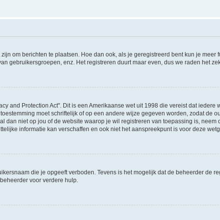
 zijn om berichten te plaatsen. Hoe dan ook, als je geregistreerd bent kun je meer
 van gebruikersgroepen, enz. Het registreren duurt maar even, dus we raden het ze
acy and Protection Act". Dit is een Amerikaanse wet uit 1998 die vereist dat ieder
 toestemming moet schriftelijk of op een andere wijze gegeven worden, zodat de 
et al dan niet op jou of de website waarop je wil registreren van toepassing is, nee
lijke informatie kan verschaffen en ook niet het aanspreekpunt is voor deze wetge
ikersnaam die je opgeeft verboden. Tevens is het mogelijk dat de beheerder de regi
beheerder voor verdere hulp.