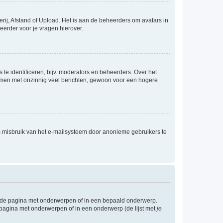
rij, Afstand of Upload. Het is aan de beheerders om avatars in
eerder voor je vragen hierover.
te identificeren, bijv. moderators en beheerders. Over het
ammen met onzinnig veel berichten, gewoon voor een hogere
m misbruik van het e-mailsysteem door anonieme gebruikers te
l de pagina met onderwerpen of in een bepaald onderwerp.
 pagina met onderwerpen of in een onderwerp (de lijst met
je