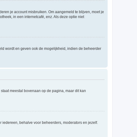
nderen je account misbruiken. Om aangemeld te blijven, moet je
theek, in een internetcafé, enz. Als deze optie niet
eld wordt en geven ook de mogelijkheid, indien de beheerder
e staat meestal bovenaan op de pagina, maar dit kan
voor iedereen, behalve voor beheerders, moderators en jezelf.