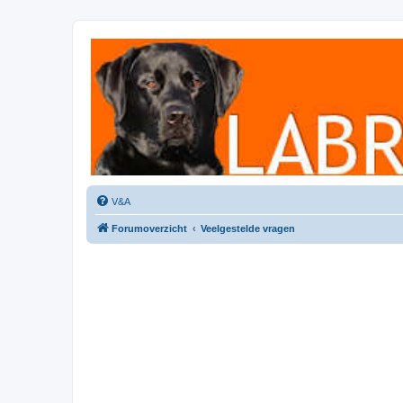
Labradorforum
Het gezelligste Labradorforum van Nederland en België!
V&A
Forumoverzicht
Veelgestelde vragen