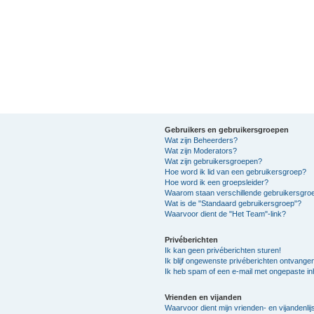
Gebruikers en gebruikersgroepen
Wat zijn Beheerders?
Wat zijn Moderators?
Wat zijn gebruikersgroepen?
Hoe word ik lid van een gebruikersgroep?
Hoe word ik een groepsleider?
Waarom staan verschillende gebruikersgroe
Wat is de "Standaard gebruikersgroep"?
Waarvoor dient de "Het Team"-link?
Privéberichten
Ik kan geen privéberichten sturen!
Ik blijf ongewenste privéberichten ontvange
Ik heb spam of een e-mail met ongepaste i
Vrienden en vijanden
Waarvoor dient mijn vrienden- en vijandenlij