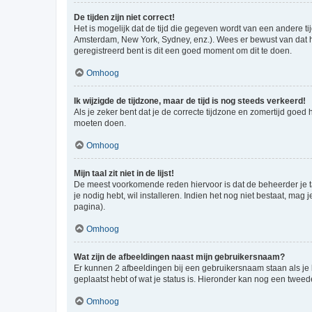
De tijden zijn niet correct!
Het is mogelijk dat de tijd die gegeven wordt van een andere ti
Amsterdam, New York, Sydney, enz.). Wees er bewust van dat he
geregistreerd bent is dit een goed moment om dit te doen.
Omhoog
Ik wijzigde de tijdzone, maar de tijd is nog steeds verkeerd!
Als je zeker bent dat je de correcte tijdzone en zomertijd goed
moeten doen.
Omhoog
Mijn taal zit niet in de lijst!
De meest voorkomende reden hiervoor is dat de beheerder je taal 
je nodig hebt, wil installeren. Indien het nog niet bestaat, m
pagina).
Omhoog
Wat zijn de afbeeldingen naast mijn gebruikersnaam?
Er kunnen 2 afbeeldingen bij een gebruikersnaam staan als je be
geplaatst hebt of wat je status is. Hieronder kan nog een tweed
Omhoog