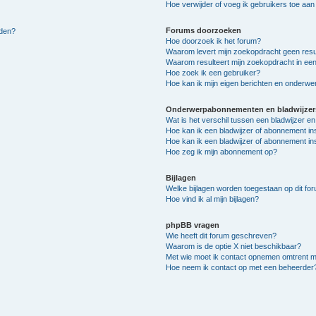
Hoe verwijder of voeg ik gebruikers toe aan m
Forums doorzoeken
lden?
Hoe doorzoek ik het forum?
Waarom levert mijn zoekopdracht geen resu
Waarom resulteert mijn zoekopdracht in een
Hoe zoek ik een gebruiker?
Hoe kan ik mijn eigen berichten en onderw
Onderwerpabonnementen en bladwijzer
Wat is het verschil tussen een bladwijzer 
Hoe kan ik een bladwijzer of abonnement in
Hoe kan ik een bladwijzer of abonnement ins
Hoe zeg ik mijn abonnement op?
Bijlagen
Welke bijlagen worden toegestaan op dit fo
Hoe vind ik al mijn bijlagen?
phpBB vragen
Wie heeft dit forum geschreven?
Waarom is de optie X niet beschikbaar?
Met wie moet ik contact opnemen omtrent mis
Hoe neem ik contact op met een beheerder