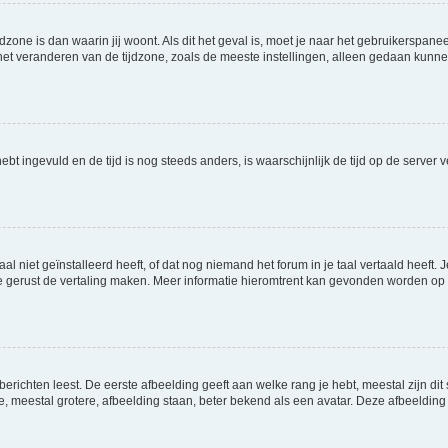
jdzone is dan waarin jij woont. Als dit het geval is, moet je naar het gebruikerspan
t veranderen van de tijdzone, zoals de meeste instellingen, alleen gedaan kunnen
 hebt ingevuld en de tijd is nog steeds anders, is waarschijnlijk de tijd op de serv
niet geïnstalleerd heeft, of dat nog niemand het forum in je taal vertaald heeft. Je
ag je gerust de vertaling maken. Meer informatie hieromtrent kan gevonden worden o
richten leest. De eerste afbeelding geeft aan welke rang je hebt, meestal zijn dit 
e, meestal grotere, afbeelding staan, beter bekend als een avatar. Deze afbeelding 