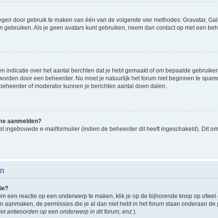
oegen door gebruik te maken van één van de volgende vier methodes: Gravatar, Gale
n gebruiken. Als je geen avatars kunt gebruiken, neem dan contact op met een beh
indicatie over het aantal berchten dat je hebt gemaakt of om bepaalde gebruikers 
d worden door een beheerder. Nu moet je natuurlijk het forum niet beginnen te sp
en beheerder of moderator kunnen je berichten aantal doen dalen.
k me aanmelden?
t ingebouwde e-mailformulier (indien de beheerder dit heeft ingeschakeld). Dit o
en
ie?
om een reactie op een onderwerp te maken, klik je op de bijhorende knop op ofwe
an aanmaken, de permissies die je al dan niet hebt in het forum staan onderaan de
et antwoorden op een onderwerp in dit forum, enz.
).