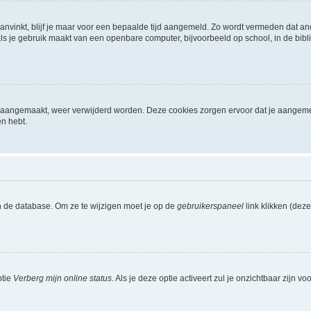
aanvinkt, blijf je maar voor een bepaalde tijd aangemeld. Zo wordt vermeden dat a
ls je gebruik maakt van een openbare computer, bijvoorbeeld op school, in de biblio
ijn aangemaakt, weer verwijderd worden. Deze cookies zorgen ervoor dat je aangem
en hebt.
n de database. Om ze te wijzigen moet je op de
gebruikerspaneel
link klikken (dez
ptie
Verberg mijn online status
. Als je deze optie activeert zul je onzichtbaar zijn 