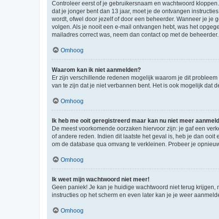
Controleer eerst of je gebruikersnaam en wachtwoord kloppen. I
dat je jonger bent dan 13 jaar, moet je de ontvangen instructi
wordt, ofwel door jezelf of door een beheerder. Wanneer je je 
volgen. Als je nooit een e-mail ontvangen hebt, was het opgege
mailadres correct was, neem dan contact op met de beheerder.
Omhoog
Waarom kan ik niet aanmelden?
Er zijn verschillende redenen mogelijk waarom je dit probleem
van te zijn dat je niet verbannen bent. Het is ook mogelijk dat
Omhoog
Ik heb me ooit geregistreerd maar kan nu niet meer aanmel
De meest voorkomende oorzaken hiervoor zijn: je gaf een verk
of andere reden. Indien dit laatste het geval is, heb je dan oo
om de database qua omvang te verkleinen. Probeer je opnieuw t
Omhoog
Ik weet mijn wachtwoord niet meer!
Geen paniek! Je kan je huidige wachtwoord niet terug krijgen,
instructies op het scherm en even later kan je je weer aanmeld
Omhoog