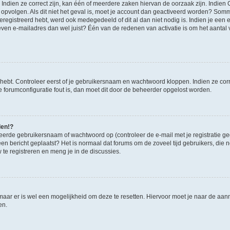
ndien ze correct zijn, kan één of meerdere zaken hiervan de oorzaak zijn. Indien C
es opvolgen. Als dit niet het geval is, moet je account dan geactiveerd worden? S
geregistreerd hebt, werd ook medegedeeld of dit al dan niet nodig is. Indien je een
ven e-mailadres dan wel juist? Één van de redenen van activatie is om het aantal va
 hebt. Controleer eerst of je gebruikersnaam en wachtwoord kloppen. Indien ze cor
 de forumconfiguratie fout is, dan moet dit door de beheerder opgelost worden.
den!?
eerde gebruikersnaam of wachtwoord op (controleer de e-mail met je registratie g
it een bericht geplaatst? Het is normaal dat forums om de zoveel tijd gebruikers, di
e registreren en meng je in de discussies.
 maar er is wel een mogelijkheid om deze te resetten. Hiervoor moet je naar de a
en.