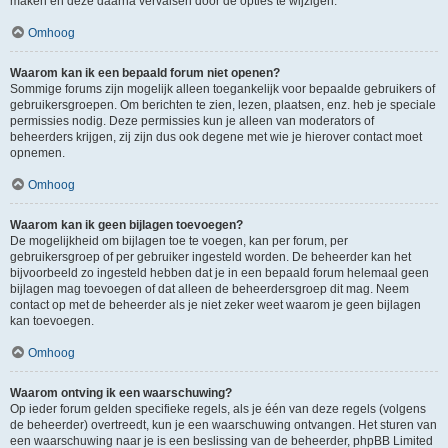
maken en deze daarna vervalsen door de opties te wijzigen.
Omhoog
Waarom kan ik een bepaald forum niet openen?
Sommige forums zijn mogelijk alleen toegankelijk voor bepaalde gebruikers of
gebruikersgroepen. Om berichten te zien, lezen, plaatsen, enz. heb je speciale
permissies nodig. Deze permissies kun je alleen van moderators of
beheerders krijgen, zij zijn dus ook degene met wie je hierover contact moet
opnemen.
Omhoog
Waarom kan ik geen bijlagen toevoegen?
De mogelijkheid om bijlagen toe te voegen, kan per forum, per
gebruikersgroep of per gebruiker ingesteld worden. De beheerder kan het
bijvoorbeeld zo ingesteld hebben dat je in een bepaald forum helemaal geen
bijlagen mag toevoegen of dat alleen de beheerdersgroep dit mag. Neem
contact op met de beheerder als je niet zeker weet waarom je geen bijlagen
kan toevoegen.
Omhoog
Waarom ontving ik een waarschuwing?
Op ieder forum gelden specifieke regels, als je één van deze regels (volgens
de beheerder) overtreedt, kun je een waarschuwing ontvangen. Het sturen van
een waarschuwing naar je is een beslissing van de beheerder, phpBB Limited