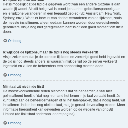
Het is mogelijk dat de tijd die gegeven wordt van een andere tijdzone is dan
waarin jij woont. Als dit het geval is, moet je naar het gebruikerspaneel gaan
en je tijdzone veranderen in een bepaald gebied (vb: Amsterdam, New York,
Sydney, enz.). Wees er bewust van dat het veranderen van de tijdzone, zoals
de meeste instellingen, alleen gedaan kunnen worden door geregistreerde
gebruikers. Als je nog niet geregistreerd bent is dit een goed moment om dit te
doen.
Omhoog
Ik wijzigde de tijdzone, maar de tijd is nog steeds verkeerd!
Als je zeker bent dat je de correcte tijdzone en zomertijd goed hebt ingevuld en
de tijd is nog steeds anders, is waarschijnlijk de tijd op de server verkeerd
ingesteld en zullen de beheerders een aanpassing moeten doen.
Omhoog
Mijn taal zit niet in de lijst!
De meest voorkomende reden hiervoor is dat de beheerder je taal niet
geïnstalleerd heeft, of dat nog niemand het forum in je taal vertaald heeft. Je
kunt altijd aan de beheerder vragen of hij het talenpakket, dat je nodig hebt, wil
installeren. Indien het nog niet bestaat, mag je gerust de vertaling maken. Meer
informatie hieromtrent kan gevonden worden op de website van phpBB
Limited (de link staat onderaan iedere pagina).
Omhoog