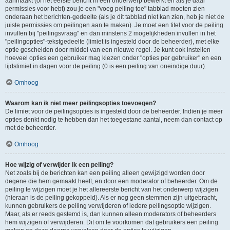
aanmaakt (of het eerste bericht in een onderwerp bewerkt en als je daar
permissies voor hebt) zou je een "voeg peiling toe" tabblad moeten zien
onderaan het berichten-gedeelte (als je dit tabblad niet kan zien, heb je niet de
juiste permissies om peilingen aan te maken). Je moet een titel voor de peiling
invullen bij "peilingsvraag" en dan minstens 2 mogelijkheden invullen in het
"peilingopties"-tekstgedeelte (limiet is ingesteld door de beheerder), met elke
optie gescheiden door middel van een nieuwe regel. Je kunt ook instellen
hoeveel opties een gebruiker mag kiezen onder "opties per gebruiker" en een
tijdslimiet in dagen voor de peiling (0 is een peiling van oneindige duur).
Omhoog
Waarom kan ik niet meer peilingsopties toevoegen?
De limiet voor de peilingsopties is ingesteld door de beheerder. Indien je meer
opties denkt nodig te hebben dan het toegestane aantal, neem dan contact op
met de beheerder.
Omhoog
Hoe wijzig of verwijder ik een peiling?
Net zoals bij de berichten kan een peiling alleen gewijzigd worden door
degene die hem gemaakt heeft, en door een moderator of beheerder. Om de
peiling te wijzigen moet je het allereerste bericht van het onderwerp wijzigen
(hieraan is de peiling gekoppeld). Als er nog geen stemmen zijn uitgebracht,
kunnen gebruikers de peiling verwijderen of iedere peilingsoptie wijzigen.
Maar, als er reeds gestemd is, dan kunnen alleen moderators of beheerders
hem wijzigen of verwijderen. Dit om te voorkomen dat gebruikers een peiling