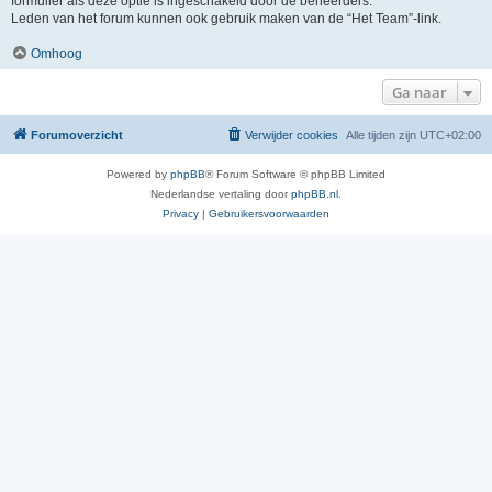
formulier als deze optie is ingeschakeld door de beheerders.
Leden van het forum kunnen ook gebruik maken van de “Het Team”-link.
Omhoog
Ga naar
Forumoverzicht
Verwijder cookies
Alle tijden zijn
UTC+02:00
Powered by
phpBB
® Forum Software © phpBB Limited
Nederlandse vertaling door
phpBB.nl
.
Privacy
|
Gebruikersvoorwaarden