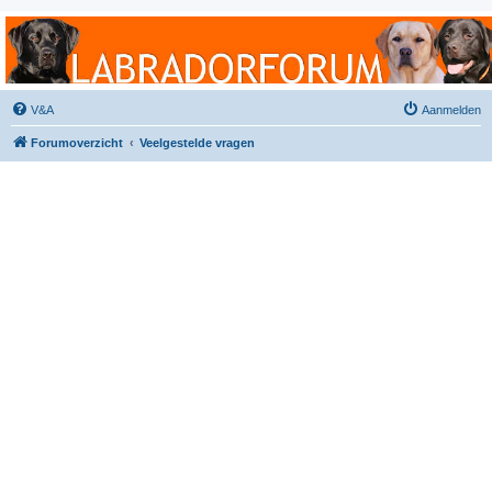
Labradorforum
Het gezelligste Labradorforum van Nederland en België!
V&A
Aanmelden
Forumoverzicht
Veelgestelde vragen