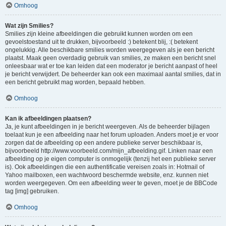
Omhoog
Wat zijn Smilies?
Smilies zijn kleine afbeeldingen die gebruikt kunnen worden om een
gevoelstoestand uit te drukken, bijvoorbeeld :) betekent blij, :( betekent
ongelukkig. Alle beschikbare smilies worden weergegeven als je een bericht
plaatst. Maak geen overdadig gebruik van smilies, ze maken een bericht snel
onleesbaar wat er toe kan leiden dat een moderator je bericht aanpast of heel
je bericht verwijdert. De beheerder kan ook een maximaal aantal smilies, dat in
een bericht gebruikt mag worden, bepaald hebben.
Omhoog
Kan ik afbeeldingen plaatsen?
Ja, je kunt afbeeldingen in je bericht weergeven. Als de beheerder bijlagen
toelaat kun je een afbeelding naar het forum uploaden. Anders moet je er voor
zorgen dat de afbeelding op een andere publieke server beschikbaar is,
bijvoorbeeld http://www.voorbeeld.com/mijn_afbeelding.gif. Linken naar een
afbeelding op je eigen computer is onmogelijk (tenzij het een publieke server
is). Ook afbeeldingen die een authentificatie vereisen zoals in: Hotmail of
Yahoo mailboxen, een wachtwoord beschermde website, enz. kunnen niet
worden weergegeven. Om een afbeelding weer te geven, moet je de BBCode
tag [img] gebruiken.
Omhoog