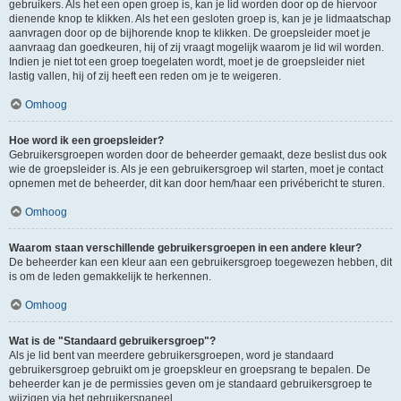
gebruikers. Als het een open groep is, kan je lid worden door op de hiervoor
dienende knop te klikken. Als het een gesloten groep is, kan je je lidmaatschap
aanvragen door op de bijhorende knop te klikken. De groepsleider moet je
aanvraag dan goedkeuren, hij of zij vraagt mogelijk waarom je lid wil worden.
Indien je niet tot een groep toegelaten wordt, moet je de groepsleider niet
lastig vallen, hij of zij heeft een reden om je te weigeren.
Omhoog
Hoe word ik een groepsleider?
Gebruikersgroepen worden door de beheerder gemaakt, deze beslist dus ook
wie de groepsleider is. Als je een gebruikersgroep wil starten, moet je contact
opnemen met de beheerder, dit kan door hem/haar een privébericht te sturen.
Omhoog
Waarom staan verschillende gebruikersgroepen in een andere kleur?
De beheerder kan een kleur aan een gebruikersgroep toegewezen hebben, dit
is om de leden gemakkelijk te herkennen.
Omhoog
Wat is de "Standaard gebruikersgroep"?
Als je lid bent van meerdere gebruikersgroepen, word je standaard
gebruikersgroep gebruikt om je groepskleur en groepsrang te bepalen. De
beheerder kan je de permissies geven om je standaard gebruikersgroep te
wijzigen via het gebruikerspaneel.