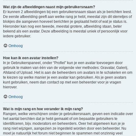
Wat zijn de afbeeldingen naast mijn gebruikersnaam?
Er kunnen 2 afbeeldingen bij een gebruikersnaam staan als je berichten leest.
De eerste afbeelding geeft aan welke rang je hebt, meestal zijn dit sterretjes of
blokjes die aangeven hoeveel berichten je geplaatst hebt of wat je status is.
Hieronder kan nog een tweede, meestal grotere, afbeelding staan, beter
bekend als een avatar. Deze afbeelding is meestal uniek of persoonlijk voor
iedere gebruiker.
Omhoog
Hoe kan ik een avatar instellen?
In je Gebruikerspaneel, onder “Profiel” kun je een avatar toevoegen door
gebruik te maken van één van de volgende vier methodes: Gravatar, Galerij,
Afstand of Upload. Het is aan de beheerders om avatars in te schakelen en om
te kiezen op welke manier je een avatar kan gebruiken. Als je geen avatars
kunt gebruiken, neem dan contact op met een beheerder voor je vragen
hierover.
Omhoog
Wat is mijn rang en hoe verander ik mijn rang?
Rangen, welke verschijnen onder je gebruikersnaam, geven een indicatie over
het aantal berchten dat je hebt gemaakt of om bepaalde gebruikers te
identificeren, bijv. moderators en beheerders. Over het algemeen kun je je
rang niet wijzigen, aangezien ze ingesteld worden door een beheerder. Nu
moet je natuurlijk het forum niet beginnen te spammen met onzinnig veel