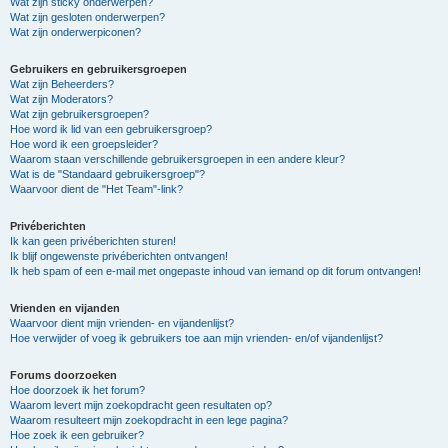
Wat zijn sticky onderwerpen?
Wat zijn gesloten onderwerpen?
Wat zijn onderwerpiconen?
Gebruikers en gebruikersgroepen
Wat zijn Beheerders?
Wat zijn Moderators?
Wat zijn gebruikersgroepen?
Hoe word ik lid van een gebruikersgroep?
Hoe word ik een groepsleider?
Waarom staan verschillende gebruikersgroepen in een andere kleur?
Wat is de "Standaard gebruikersgroep"?
Waarvoor dient de "Het Team"-link?
Privéberichten
Ik kan geen privéberichten sturen!
Ik blijf ongewenste privéberichten ontvangen!
Ik heb spam of een e-mail met ongepaste inhoud van iemand op dit forum ontvangen!
Vrienden en vijanden
Waarvoor dient mijn vrienden- en vijandenlijst?
Hoe verwijder of voeg ik gebruikers toe aan mijn vrienden- en/of vijandenlijst?
Forums doorzoeken
Hoe doorzoek ik het forum?
Waarom levert mijn zoekopdracht geen resultaten op?
Waarom resulteert mijn zoekopdracht in een lege pagina?
Hoe zoek ik een gebruiker?