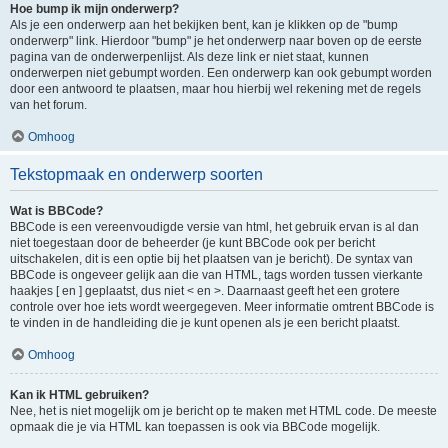
Hoe bump ik mijn onderwerp?
Als je een onderwerp aan het bekijken bent, kan je klikken op de "bump
onderwerp" link. Hierdoor "bump" je het onderwerp naar boven op de eerste
pagina van de onderwerpenlijst. Als deze link er niet staat, kunnen
onderwerpen niet gebumpt worden. Een onderwerp kan ook gebumpt worden
door een antwoord te plaatsen, maar hou hierbij wel rekening met de regels
van het forum.
Omhoog
Tekstopmaak en onderwerp soorten
Wat is BBCode?
BBCode is een vereenvoudigde versie van html, het gebruik ervan is al dan
niet toegestaan door de beheerder (je kunt BBCode ook per bericht
uitschakelen, dit is een optie bij het plaatsen van je bericht). De syntax van
BBCode is ongeveer gelijk aan die van HTML, tags worden tussen vierkante
haakjes [ en ] geplaatst, dus niet < en >. Daarnaast geeft het een grotere
controle over hoe iets wordt weergegeven. Meer informatie omtrent BBCode is
te vinden in de handleiding die je kunt openen als je een bericht plaatst.
Omhoog
Kan ik HTML gebruiken?
Nee, het is niet mogelijk om je bericht op te maken met HTML code. De meeste
opmaak die je via HTML kan toepassen is ook via BBCode mogelijk.