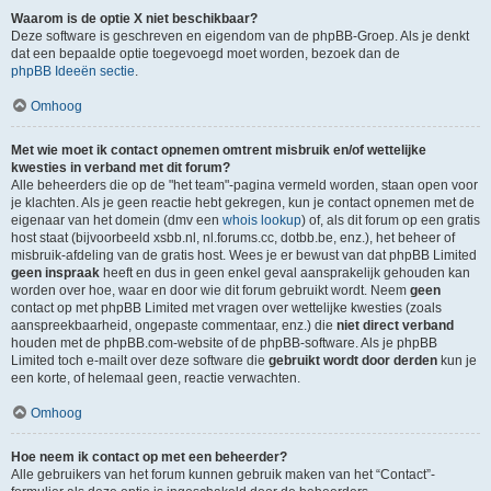
Waarom is de optie X niet beschikbaar?
Deze software is geschreven en eigendom van de phpBB-Groep. Als je denkt
dat een bepaalde optie toegevoegd moet worden, bezoek dan de
phpBB Ideeën sectie
.
Omhoog
Met wie moet ik contact opnemen omtrent misbruik en/of wettelijke
kwesties in verband met dit forum?
Alle beheerders die op de "het team"-pagina vermeld worden, staan open voor
je klachten. Als je geen reactie hebt gekregen, kun je contact opnemen met de
eigenaar van het domein (dmv een
whois lookup
) of, als dit forum op een gratis
host staat (bijvoorbeeld xsbb.nl, nl.forums.cc, dotbb.be, enz.), het beheer of
misbruik-afdeling van de gratis host. Wees je er bewust van dat phpBB Limited
geen inspraak
heeft en dus in geen enkel geval aansprakelijk gehouden kan
worden over hoe, waar en door wie dit forum gebruikt wordt. Neem
geen
contact op met phpBB Limited met vragen over wettelijke kwesties (zoals
aanspreekbaarheid, ongepaste commentaar, enz.) die
niet direct verband
houden met de phpBB.com-website of de phpBB-software. Als je phpBB
Limited toch e-mailt over deze software die
gebruikt wordt door derden
kun je
een korte, of helemaal geen, reactie verwachten.
Omhoog
Hoe neem ik contact op met een beheerder?
Alle gebruikers van het forum kunnen gebruik maken van het “Contact”-