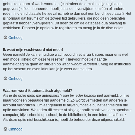
gebruikersnaam of wachtwoord op (controleer de e-mail met je registratie
gegevens) of een beheerder heeft je account verwijderd om één of andere
reden. Indien dit laatste het geval is, heb je dan ooit een bericht geplaatst? Het
is normaal dat forums om de zoveel tijd gebruikers, die nog geen berichten
geplaatst hebben, verwijderen. Dit doen ze om de database qua omvang te
verkleinen. Probeer je opnieuw te registreren en meng je in de discussies.
Omhoog
Ik weet mijn wachtwoord niet meer!
Geen paniek! Je kan je huidige wachtwoord niet terug krijgen, maar er is wel
een mogelijkheid om deze te resetten. Hiervoor moet je naar de
aanmeldpagina gaan en klikken op
wachtwoord vergeten?
. Volg de instructies
op het scherm en even later kan je je weer aanmelden.
Omhoog
Waarom word ik automatisch afgemeld?
Als je de optie
meld mij automatisch aan bij ieder bezoek
niet aanvinkt, blijf je
maar voor een bepaalde tijd aangemeld. Zo wordt vermeden dat anderen je
account misbruiken. Om aangemeld te blijven, moet je bij het aanmelden die
optie aanvinken. We raden dit echter af als je gebruik maakt van een openbare
computer, bijvoorbeeld op school, in de bibliotheek, in een internetcafé, enz.
Als deze optie niet beschikbaar is, heeft de beheerder deze uitgeschakeld.
Omhoog