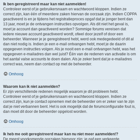
Ik ben geregistreerd maar kan niet aanmelden!
Controleer eerst of je gebruikersnaam en wachtwoord kloppen. Indien ze
correct zijn, kan één of meerdere zaken hiervan de oorzaak zijn. Indien COPPA
geactiveerd is en je tijdens het registratieproces opgaf dat je jonger bent dan
13 jaar, moet je de ontvangen instructies opvolgen. Als dit niet het geval is,
moet je account dan geactiveerd worden? Sommige forums vereisen dat
iedere nieuwe account geactiveerd wordt, ofwel door jezelf of door een
beheerder. Wanneer je je geregistreerd hebt, werd ook medegedeeld of dit al
dan niet nodig is. Indien je een e-mail ontvangen hebt, moet je de daarin
opgegeven instructies volgen. Als je nooit een e-mail ontvangen hebt, was het
opgegeven e-mailadres dan wel juist? Één van de redenen van activatie is om
het aantal valse accounts te doen dalen. Als je zeker bent dat je e-mailadres
correct was, neem dan contact op met de beheerder.
Omhoog
Waarom kan ik niet aanmelden?
Er zijn verschillende redenen mogelijk waarom je dit probleem hebt.
Controleer eerst of je gebruikersnaam en wachtwoord kloppen. Indien ze
correct zijn, kun je contact opnemen met de beheerder om er zeker van te zijn
dat je niet verbannen bent. Het is ook mogelijk dat de forumconfiguratie fout is,
dan moet dit door de beheerder opgelost worden.
Omhoog
Ik heb me ooit geregistreerd maar kan nu niet meer aanmelden!?
De meest voorkomende oorzaken hiervoor zijn: je gaf een verkeerde