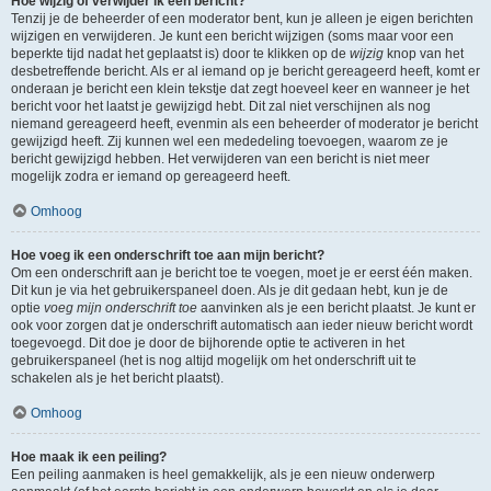
Hoe wijzig of verwijder ik een bericht?
Tenzij je de beheerder of een moderator bent, kun je alleen je eigen berichten
wijzigen en verwijderen. Je kunt een bericht wijzigen (soms maar voor een
beperkte tijd nadat het geplaatst is) door te klikken op de
wijzig
knop van het
desbetreffende bericht. Als er al iemand op je bericht gereageerd heeft, komt er
onderaan je bericht een klein tekstje dat zegt hoeveel keer en wanneer je het
bericht voor het laatst je gewijzigd hebt. Dit zal niet verschijnen als nog
niemand gereageerd heeft, evenmin als een beheerder of moderator je bericht
gewijzigd heeft. Zij kunnen wel een mededeling toevoegen, waarom ze je
bericht gewijzigd hebben. Het verwijderen van een bericht is niet meer
mogelijk zodra er iemand op gereageerd heeft.
Omhoog
Hoe voeg ik een onderschrift toe aan mijn bericht?
Om een onderschrift aan je bericht toe te voegen, moet je er eerst één maken.
Dit kun je via het gebruikerspaneel doen. Als je dit gedaan hebt, kun je de
optie
voeg mijn onderschrift toe
aanvinken als je een bericht plaatst. Je kunt er
ook voor zorgen dat je onderschrift automatisch aan ieder nieuw bericht wordt
toegevoegd. Dit doe je door de bijhorende optie te activeren in het
gebruikerspaneel (het is nog altijd mogelijk om het onderschrift uit te
schakelen als je het bericht plaatst).
Omhoog
Hoe maak ik een peiling?
Een peiling aanmaken is heel gemakkelijk, als je een nieuw onderwerp