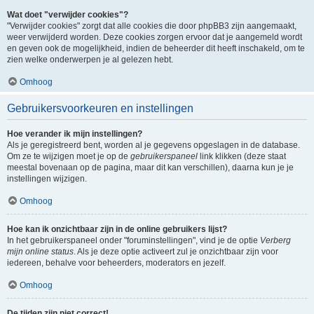
Wat doet "verwijder cookies"?
"Verwijder cookies" zorgt dat alle cookies die door phpBB3 zijn aangemaakt,
weer verwijderd worden. Deze cookies zorgen ervoor dat je aangemeld wordt
en geven ook de mogelijkheid, indien de beheerder dit heeft inschakeld, om te
zien welke onderwerpen je al gelezen hebt.
Omhoog
Gebruikersvoorkeuren en instellingen
Hoe verander ik mijn instellingen?
Als je geregistreerd bent, worden al je gegevens opgeslagen in de database.
Om ze te wijzigen moet je op de
gebruikerspaneel
link klikken (deze staat
meestal bovenaan op de pagina, maar dit kan verschillen), daarna kun je je
instellingen wijzigen.
Omhoog
Hoe kan ik onzichtbaar zijn in de online gebruikers lijst?
In het gebruikerspaneel onder "foruminstellingen", vind je de optie
Verberg
mijn online status
. Als je deze optie activeert zul je onzichtbaar zijn voor
iedereen, behalve voor beheerders, moderators en jezelf.
Omhoog
De tijden zijn niet correct!