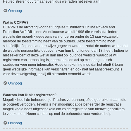
Het registreren duurt maar even, dus we raden het zeker aan!
Omhoog
Wat is COPPA?
COPPA is de afkorting voor het Engelse "Children’s Online Privacy and
Protection Act". Dit is een Amerikaanse wet uit 1998 die vereist dat iedere
website die mogelijk gegevens van jongeren onder de 13 jaar verzamelt,
hiervoor de toestemming heeft van de ouders. Deze toestemming moet
schriftelijk of op een andere wijze gegeven worden, zodat de ouders weten dat
de website persoonlijke gegevens van hun kind, jonger dan 13, heeft. Indien je
niet zeker bent of deze wet al dan niet op jou of de website waarop je wil
registreren van toepassing is, neem dan contact op met een juridisch
raadgever voor meer informatie. Houd er rekening mee dat het phpBB-team
geen wettelijke informatie kan verschaffen en ook niet het aanspreekpunt is
voor deze wetgeving, tenzij dit hieronder vermeld wordt.
Omhoog
Waarom kan ik niet registreren?
Mogelijk heeft de beheerder je IP-adres verbannen, of de gebruikersnaam die
je opgeeft verboden. Tevens is het mogelijk dat de beheerder de registratie
mogelijkheid heeft uitgeschakeld om zo de registratie van nieuwe gebruikers
te voorkomen. Neem contact op met de beheerder voor verdere hulp.
Omhoog