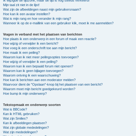
Ik wijzigde de tijdzone, maar de tijd is nog steeds verkeerd!
Mijn taal zit niet in de lijst!
Wat zijn de afbeeldingen naast mijn gebruikersnaam?
Hoe kan ik een avatar instellen?
Wat is mijn rang en hoe verander ik mijn rang?
Wanneer ik op de e-maillink van een gebruiker klik, moet ik me aanmelden?
Vragen in verband met het plaatsen van berichten
Hoe plaats ik een onderwerp in een forum of maak een reactie?
Hoe wijzig of verwijder ik een bericht?
Hoe voeg ik een onderschrift toe aan mijn bericht?
Hoe maak ik een peiling?
Waarom kan ik niet meer peilingsopties toevoegen?
Hoe wijzig of verwijder ik een peiling?
Waarom kan ik een bepaald forum niet openen?
Waarom kan ik geen bijlagen toevoegen?
Waarom ontving ik een waarschuwing?
Hoe kan ik berichten aan een moderator melden?
Waarvoor dient de "Opslaan"-knop bij het plaatsen van een bericht?
Waarom moet mijn bericht goedgekeurd worden?
Hoe bump ik mijn onderwerp?
Tekstopmaak en onderwerp soorten
Wat is BBCode?
Kan ik HTML gebruiken?
Wat zijn Smilies?
Kan ik afbeeldingen plaatsen?
Wat zijn globale mededelingen?
Wat zijn mededelingen?