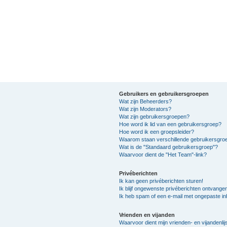
Gebruikers en gebruikersgroepen
Wat zijn Beheerders?
Wat zijn Moderators?
Wat zijn gebruikersgroepen?
Hoe word ik lid van een gebruikersgroep?
Hoe word ik een groepsleider?
Waarom staan verschillende gebruikersgroe
Wat is de "Standaard gebruikersgroep"?
Waarvoor dient de "Het Team"-link?
Privéberichten
Ik kan geen privéberichten sturen!
Ik blijf ongewenste privéberichten ontvange
Ik heb spam of een e-mail met ongepaste i
Vrienden en vijanden
Waarvoor dient mijn vrienden- en vijandenlij