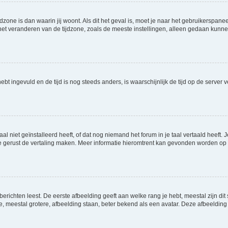
jdzone is dan waarin jij woont. Als dit het geval is, moet je naar het gebruikerspan
t veranderen van de tijdzone, zoals de meeste instellingen, alleen gedaan kunnen
 hebt ingevuld en de tijd is nog steeds anders, is waarschijnlijk de tijd op de serv
niet geïnstalleerd heeft, of dat nog niemand het forum in je taal vertaald heeft. Je
ag je gerust de vertaling maken. Meer informatie hieromtrent kan gevonden worden o
richten leest. De eerste afbeelding geeft aan welke rang je hebt, meestal zijn dit 
e, meestal grotere, afbeelding staan, beter bekend als een avatar. Deze afbeelding 