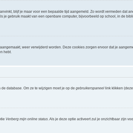
aanvinkt, blijf je maar voor een bepaalde tijd aangemeld. Zo wordt vermeden dat a
ls je gebruik maakt van een openbare computer, bijvoorbeeld op school, in de biblio
ijn aangemaakt, weer verwijderd worden. Deze cookies zorgen ervoor dat je aangem
en hebt.
n de database. Om ze te wijzigen moet je op de
gebruikerspaneel
link klikken (dez
ptie
Verberg mijn online status
. Als je deze optie activeert zul je onzichtbaar zijn 