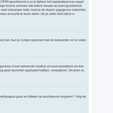
OPPA geactiveerd is en je tijdens het registratieproces opgaf
ommige forums vereisen dat iedere nieuwe account geactiveerd
 e-mail ontvangen hebt, moet je de daarin opgegeven instructies
lse accounts te doen dalen. Als je zeker bent dat je e-
rect zijn, kun je contact opnemen met de beheerder om er zeker
egevens) of een beheerder heeft je account verwijderd om één
e nog geen berichten geplaatst hebben, verwijderen. Dit doen ze
anmeldpagina gaan en klikken op
wachtwoord vergeten?
. Volg de