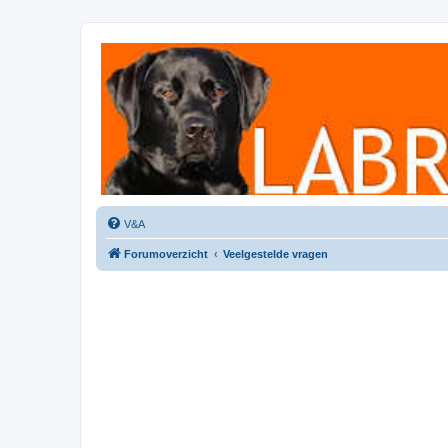
Labradorforum
Het gezelligste Labradorforum van Nederland en België!
V&A
Forumoverzicht
Veelgestelde vragen