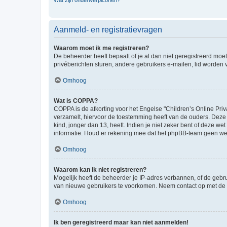
Wat zijn onderwerpiconen?
Aanmeld- en registratievragen
Waarom moet ik me registreren?
De beheerder heeft bepaalt of je al dan niet geregistreerd moet
privéberichten sturen, andere gebruikers e-mailen, lid worden
Omhoog
Wat is COPPA?
COPPA is de afkorting voor het Engelse "Children’s Online Priv
verzamelt, hiervoor de toestemming heeft van de ouders. Deze
kind, jonger dan 13, heeft. Indien je niet zeker bent of deze w
informatie. Houd er rekening mee dat het phpBB-team geen wette
Omhoog
Waarom kan ik niet registreren?
Mogelijk heeft de beheerder je IP-adres verbannen, of de gebru
van nieuwe gebruikers te voorkomen. Neem contact op met de 
Omhoog
Ik ben geregistreerd maar kan niet aanmelden!