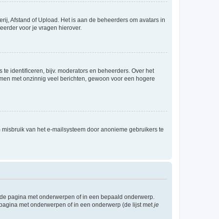
rij, Afstand of Upload. Het is aan de beheerders om avatars in
eerder voor je vragen hierover.
te identificeren, bijv. moderators en beheerders. Over het
ammen met onzinnig veel berichten, gewoon voor een hogere
m misbruik van het e-mailsysteem door anonieme gebruikers te
l de pagina met onderwerpen of in een bepaald onderwerp.
 pagina met onderwerpen of in een onderwerp (de lijst met
je