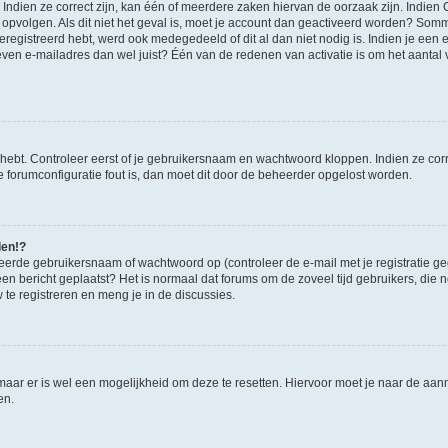
ndien ze correct zijn, kan één of meerdere zaken hiervan de oorzaak zijn. Indien C
es opvolgen. Als dit niet het geval is, moet je account dan geactiveerd worden? S
geregistreerd hebt, werd ook medegedeeld of dit al dan niet nodig is. Indien je een
ven e-mailadres dan wel juist? Één van de redenen van activatie is om het aantal va
 hebt. Controleer eerst of je gebruikersnaam en wachtwoord kloppen. Indien ze cor
 de forumconfiguratie fout is, dan moet dit door de beheerder opgelost worden.
den!?
eerde gebruikersnaam of wachtwoord op (controleer de e-mail met je registratie g
it een bericht geplaatst? Het is normaal dat forums om de zoveel tijd gebruikers, di
e registreren en meng je in de discussies.
 maar er is wel een mogelijkheid om deze te resetten. Hiervoor moet je naar de a
en.