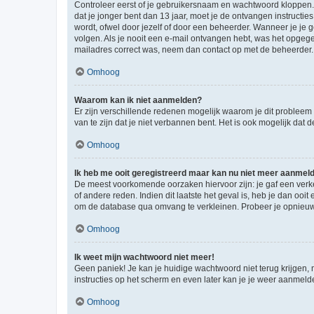
Controleer eerst of je gebruikersnaam en wachtwoord kloppen. I
dat je jonger bent dan 13 jaar, moet je de ontvangen instructi
wordt, ofwel door jezelf of door een beheerder. Wanneer je je 
volgen. Als je nooit een e-mail ontvangen hebt, was het opgege
mailadres correct was, neem dan contact op met de beheerder.
Omhoog
Waarom kan ik niet aanmelden?
Er zijn verschillende redenen mogelijk waarom je dit probleem
van te zijn dat je niet verbannen bent. Het is ook mogelijk dat
Omhoog
Ik heb me ooit geregistreerd maar kan nu niet meer aanmel
De meest voorkomende oorzaken hiervoor zijn: je gaf een verk
of andere reden. Indien dit laatste het geval is, heb je dan oo
om de database qua omvang te verkleinen. Probeer je opnieuw t
Omhoog
Ik weet mijn wachtwoord niet meer!
Geen paniek! Je kan je huidige wachtwoord niet terug krijgen,
instructies op het scherm en even later kan je je weer aanmeld
Omhoog