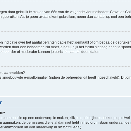
oegen door gebruik te maken van één van de volgende vier methodes: Gravatar, Gale
n gebruiken. Als je geen avatars kunt gebruiken, neem dan contact op met een beh
indicatie over het aantal berchten dat je hebt gemaakt of om bepaalde gebruikers 
d worden door een beheerder. Nu moet je natuurlijk het forum niet beginnen te sp
en beheerder of moderator kunnen je berichten aantal doen dalen.
k me aanmelden?
t ingebouwde e-mailformulier (indien de beheerder dit heeft ingeschakeld). Dit o
en
ie?
om een reactie op een onderwerp te maken, klik je op de bijhorende knop op ofwe
an aanmaken, de permissies die je al dan niet hebt in het forum staan onderaan de
et antwoorden op een onderwerp in dit forum, enz.
).