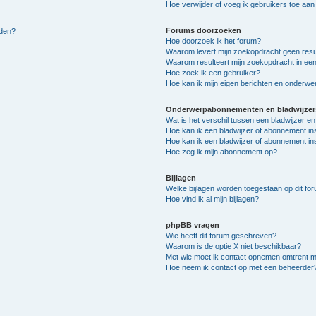
Hoe verwijder of voeg ik gebruikers toe aan m
Forums doorzoeken
lden?
Hoe doorzoek ik het forum?
Waarom levert mijn zoekopdracht geen resu
Waarom resulteert mijn zoekopdracht in een
Hoe zoek ik een gebruiker?
Hoe kan ik mijn eigen berichten en onderw
Onderwerpabonnementen en bladwijzer
Wat is het verschil tussen een bladwijzer 
Hoe kan ik een bladwijzer of abonnement in
Hoe kan ik een bladwijzer of abonnement ins
Hoe zeg ik mijn abonnement op?
Bijlagen
Welke bijlagen worden toegestaan op dit fo
Hoe vind ik al mijn bijlagen?
phpBB vragen
Wie heeft dit forum geschreven?
Waarom is de optie X niet beschikbaar?
Met wie moet ik contact opnemen omtrent mis
Hoe neem ik contact op met een beheerder