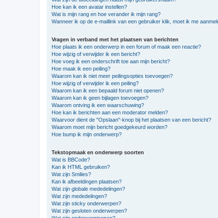
Hoe kan ik een avatar instellen?
Wat is mijn rang en hoe verander ik mijn rang?
Wanneer ik op de e-maillink van een gebruiker klik, moet ik me aanme
Vragen in verband met het plaatsen van berichten
Hoe plaats ik een onderwerp in een forum of maak een reactie?
Hoe wijzig of verwijder ik een bericht?
Hoe voeg ik een onderschrift toe aan mijn bericht?
Hoe maak ik een peiling?
Waarom kan ik niet meer peilingsopties toevoegen?
Hoe wijzig of verwijder ik een peiling?
Waarom kan ik een bepaald forum niet openen?
Waarom kan ik geen bijlagen toevoegen?
Waarom ontving ik een waarschuwing?
Hoe kan ik berichten aan een moderator melden?
Waarvoor dient de "Opslaan"-knop bij het plaatsen van een bericht?
Waarom moet mijn bericht goedgekeurd worden?
Hoe bump ik mijn onderwerp?
Tekstopmaak en onderwerp soorten
Wat is BBCode?
Kan ik HTML gebruiken?
Wat zijn Smilies?
Kan ik afbeeldingen plaatsen?
Wat zijn globale mededelingen?
Wat zijn mededelingen?
Wat zijn sticky onderwerpen?
Wat zijn gesloten onderwerpen?