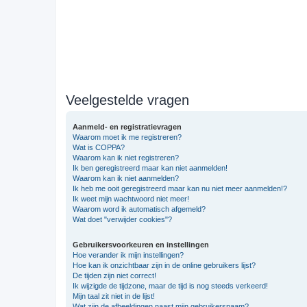
Veelgestelde vragen
Aanmeld- en registratievragen
Waarom moet ik me registreren?
Wat is COPPA?
Waarom kan ik niet registreren?
Ik ben geregistreerd maar kan niet aanmelden!
Waarom kan ik niet aanmelden?
Ik heb me ooit geregistreerd maar kan nu niet meer aanmelden!?
Ik weet mijn wachtwoord niet meer!
Waarom word ik automatisch afgemeld?
Wat doet "verwijder cookies"?
Gebruikersvoorkeuren en instellingen
Hoe verander ik mijn instellingen?
Hoe kan ik onzichtbaar zijn in de online gebruikers lijst?
De tijden zijn niet correct!
Ik wijzigde de tijdzone, maar de tijd is nog steeds verkeerd!
Mijn taal zit niet in de lijst!
Wat zijn de afbeeldingen naast mijn gebruikersnaam?