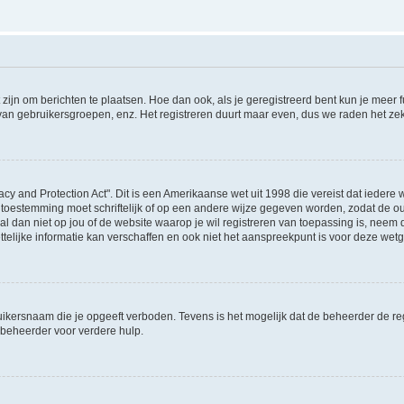
 zijn om berichten te plaatsen. Hoe dan ook, als je geregistreerd bent kun je meer
 van gebruikersgroepen, enz. Het registreren duurt maar even, dus we raden het ze
acy and Protection Act". Dit is een Amerikaanse wet uit 1998 die vereist dat ieder
 toestemming moet schriftelijk of op een andere wijze gegeven worden, zodat de 
et al dan niet op jou of de website waarop je wil registreren van toepassing is, nee
lijke informatie kan verschaffen en ook niet het aanspreekpunt is voor deze wetge
ikersnaam die je opgeeft verboden. Tevens is het mogelijk dat de beheerder de regi
beheerder voor verdere hulp.