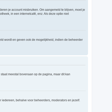
nderen je account misbruiken. Om aangemeld te blijven, moet je
theek, in een internetcafé, enz. Als deze optie niet
eld wordt en geven ook de mogelijkheid, indien de beheerder
e staat meestal bovenaan op de pagina, maar dit kan
voor iedereen, behalve voor beheerders, moderators en jezelf.