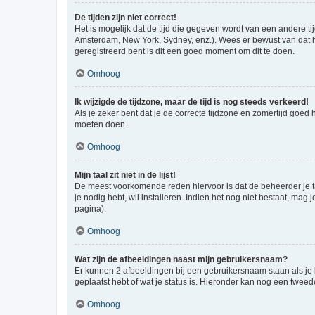
De tijden zijn niet correct!
Het is mogelijk dat de tijd die gegeven wordt van een andere ti
Amsterdam, New York, Sydney, enz.). Wees er bewust van dat he
geregistreerd bent is dit een goed moment om dit te doen.
Omhoog
Ik wijzigde de tijdzone, maar de tijd is nog steeds verkeerd!
Als je zeker bent dat je de correcte tijdzone en zomertijd goed
moeten doen.
Omhoog
Mijn taal zit niet in de lijst!
De meest voorkomende reden hiervoor is dat de beheerder je taal 
je nodig hebt, wil installeren. Indien het nog niet bestaat, m
pagina).
Omhoog
Wat zijn de afbeeldingen naast mijn gebruikersnaam?
Er kunnen 2 afbeeldingen bij een gebruikersnaam staan als je be
geplaatst hebt of wat je status is. Hieronder kan nog een tweed
Omhoog