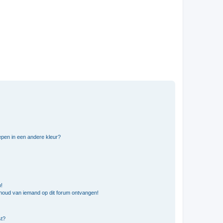
pen in een andere kleur?
n!
nhoud van iemand op dit forum ontvangen!
st?