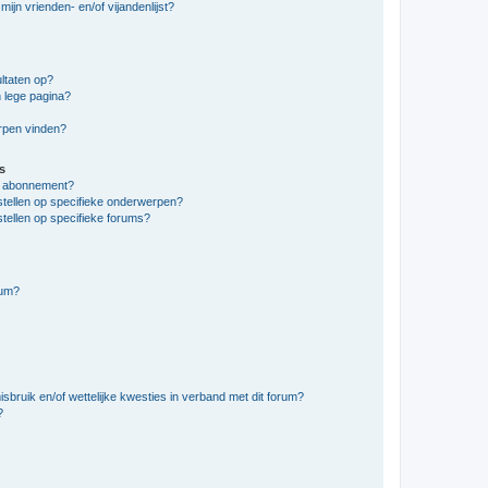
ijn vrienden- en/of vijandenlijst?
ltaten op?
 lege pagina?
erpen vinden?
s
en abonnement?
stellen op specifieke onderwerpen?
tellen op specifieke forums?
rum?
bruik en/of wettelijke kwesties in verband met dit forum?
?