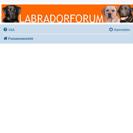
Labradorforum
Het gezelligste Labradorforum van Nederland en België!
V&A
Aanmelden
Forumoverzicht