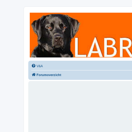
Labradorforum
Het gezelligste Labradorforum van Nederland en België!
V&A
Forumoverzicht