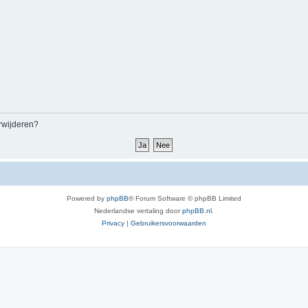
erwijderen?
Powered by
phpBB
® Forum Software © phpBB Limited
Nederlandse vertaling door
phpBB.nl
.
Privacy
|
Gebruikersvoorwaarden