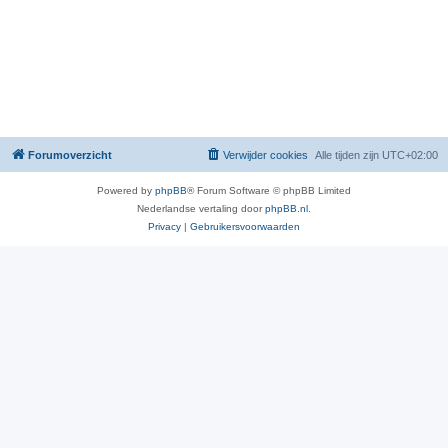
Forumoverzicht
Verwijder cookies
Alle tijden zijn
UTC+02:00
Powered by
phpBB
® Forum Software © phpBB Limited
Nederlandse vertaling door
phpBB.nl
.
Privacy
|
Gebruikersvoorwaarden