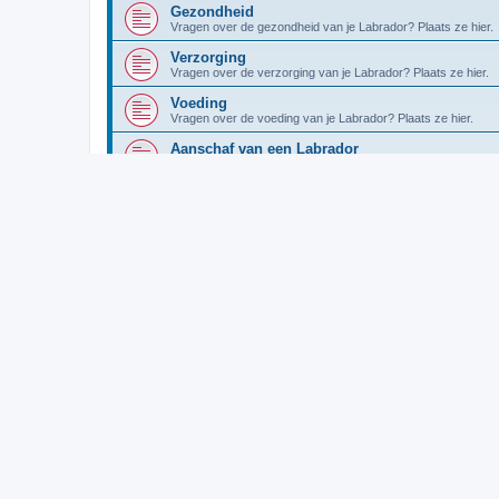
Gezondheid
Vragen over de gezondheid van je Labrador? Plaats ze hier.
Verzorging
Vragen over de verzorging van je Labrador? Plaats ze hier.
Voeding
Vragen over de voeding van je Labrador? Plaats ze hier.
Aanschaf van een Labrador
Plaats hier alle vragen over de aanschaf van een Labrador.
Polls
Ontdek wat je mede-forummers van je stelling vinden.
De Labrador als assistentiehond
Vraag of vertel hier alles over de Labrador als assistentiehon
Een dag uit het leven van...
Regelmatig berichten we hier over een dag uit het leven van
Lab-leed
Plaats hier verhalen van de Labradors die minder geluk hebb
direct op het forum te zetten, bij eventuele doorverwijzing er
Seniorenhoek
Hier komen labrador eigenaren bij elkaar om alle dingen te b
In memoriam
Deel hier het verlies van je labrador die je gehad hebt
Uit het oog, maar niet uit het hart
Is je Labrador overleden, maar wil je er graag nog eens over