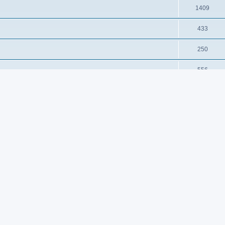
1409
433
250
556
44
92
d.
16
 een Labrador.
47
en gehad in hun leven. Het is verboden om schokkende foto's of filmpjes
bij zetten dat de link schokkende beelden bevat!
233
espreken die specifiek oudere labjes aangaan.
296
75
 praten? Deel hier je gevoelens met lotgenoten.