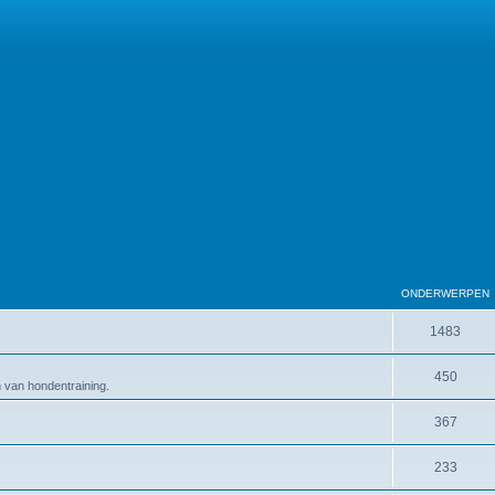
ONDERWERPEN
1483
450
en van hondentraining.
367
233