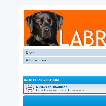
Labradorforum
Het gezelligste Labradorforum van Nederland en België!
V&A
Forumoverzicht
OVER HET LABRADORFORUM
Nieuws en informatie
Het laatste nieuws over het Labradorforum.