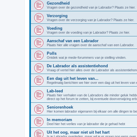
Gezondheid
Vragen over de gezondheid van je Labrador? Plaats ze hier.
Verzorging
Vragen over de verzorging van je Labrador? Plaats ze hier.
Voeding
Vragen over de voeding van je Labrador? Plaats ze hier.
Aanschaf van een Labrador
Plaats hier alle vragen over de aanschaf van een Labrador.
Polls
Ontdek wat je mede-forummers van je stelling vinden.
De Labrador als assistentiehond
Vraag of vertel hier alles over de Labrador als assistentiehon
Een dag uit het leven van...
Regelmatig berichten we hier over een dag uit het leven van
Lab-leed
Plaats hier verhalen van de Labradors die minder geluk hebb
direct op het forum te zetten, bij eventuele doorverwijzing er
Seniorenhoek
Hier komen labrador eigenaren bij elkaar om alle dingen te b
In memoriam
Deel hier het verlies van je labrador die je gehad hebt
Uit het oog, maar niet uit het hart
Is je Labrador overleden, maar wil je er graag nog eens over