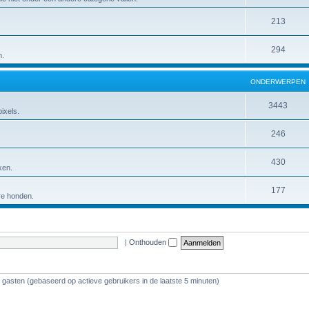
213
294
n.
ONDERWERPEN
3443
ixels.
246
430
ken.
177
ere honden.
|
Onthouden
8 gasten (gebaseerd op actieve gebruikers in de laatste 5 minuten)