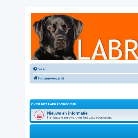
Labradorforum
Het gezelligste Labradorforum van Nederland en België!
V&A
Forumoverzicht
OVER HET LABRADORFORUM
Nieuws en informatie
Het laatste nieuws over het Labradorforum.