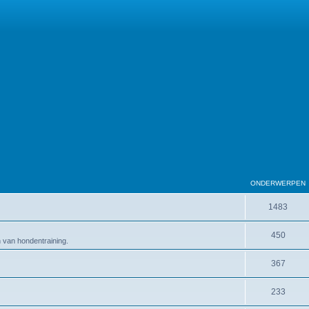
ONDERWERPEN
1483
450
en van hondentraining.
367
233