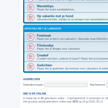
Wandeltips
Plaats hier leuke wandelplekken.
Op vakantie met je hond
Vakantiechecklist, reistips en ervaringen met vakantieplekke
ARTISTIEK MET JE LABRADOR
Fotohoek
Plaats hier je foto's van Labradors. Maximale maat 800x640 p
Filmhoekje
Plaats hier je filmpjes over Labradors.
Creatief
Creatief met foto's, potlood of kwast? Plaats hier je kunstwer
Gedichten
Plaats hier je gedichten, bij voorkeur over Labradors of and
AANMELDEN
Gebruikersnaam:
Wachtwoord:
WIE IS ER ONLINE
In totaal zijn er
42
gebruikers online :: 4 geregistreerd, 0 verborgen en 3
Het grootste aantal gebruikers online was
3875
op 25 jul 2025, 05:12