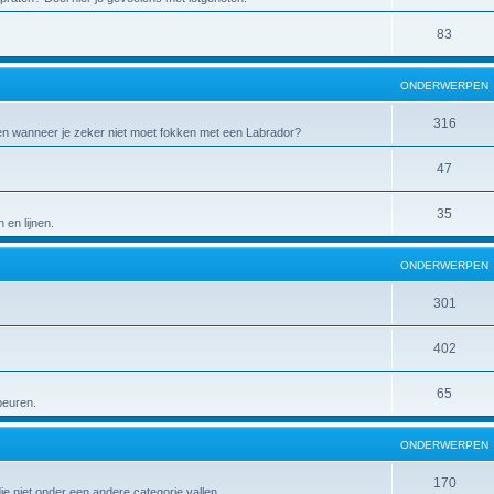
83
ONDERWERPEN
316
 en wanneer je zeker niet moet fokken met een Labrador?
47
35
en lijnen.
ONDERWERPEN
301
402
65
peuren.
ONDERWERPEN
170
die niet onder een andere categorie vallen.