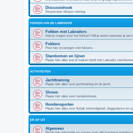
Discussiehoek
Respecteer elkaars mening.
FOKKEN VAN DE LABRADOR
Fokken met Labradors
Heb je vragen over het fokken? Wil je weten wanneer je wel
Fokkers
Post hier ervaringen met fokkers.
Stambomen en lijnen
Plaats hier alles wat te maken heeft met Labrador stambomen 
ACTIVITEITEN
Jachttraining
Plaats hier alles over jachttraining en de jacht.
Shows
Plaats hier alles over hondenshows.
Hondensporten
Plaats hier alles over flyball, behendigheid, doggydance en s
ER OP UIT
Algemeen
Plaats hier informatie en vragen over alle hondenactiviteiten 