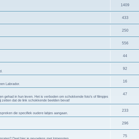
1409
433
250
556
44
92
d.
16
 een Labrador.
47
en gehad in hun leven. Het is verboden om schokkende foto's of filmpjes
bij zetten dat de link schokkende beelden bevat!
233
espreken die specifiek oudere labjes aangaan.
296
75
 praten? Deel hier je gevoelens met lotgenoten.