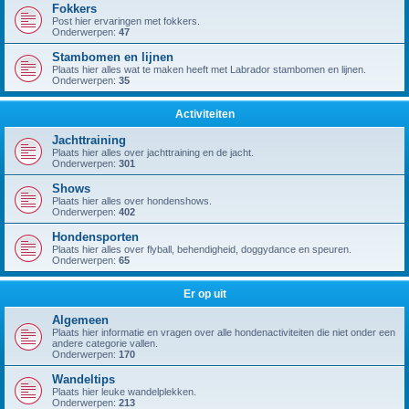
Fokkers
Post hier ervaringen met fokkers.
Onderwerpen:
47
Stambomen en lijnen
Plaats hier alles wat te maken heeft met Labrador stambomen en lijnen.
Onderwerpen:
35
Activiteiten
Jachttraining
Plaats hier alles over jachttraining en de jacht.
Onderwerpen:
301
Shows
Plaats hier alles over hondenshows.
Onderwerpen:
402
Hondensporten
Plaats hier alles over flyball, behendigheid, doggydance en speuren.
Onderwerpen:
65
Er op uit
Algemeen
Plaats hier informatie en vragen over alle hondenactiviteiten die niet onder een
andere categorie vallen.
Onderwerpen:
170
Wandeltips
Plaats hier leuke wandelplekken.
Onderwerpen:
213