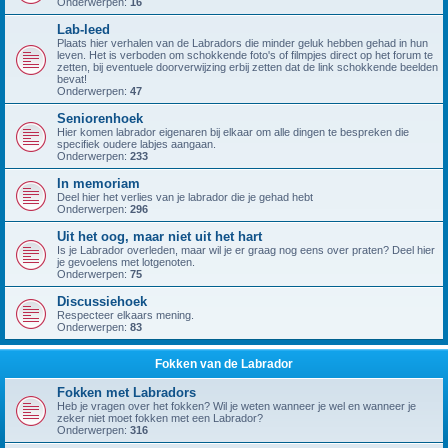
Onderwerpen:
16
Lab-leed
Plaats hier verhalen van de Labradors die minder geluk hebben gehad in hun
leven. Het is verboden om schokkende foto's of filmpjes direct op het forum te
zetten, bij eventuele doorverwijzing erbij zetten dat de link schokkende beelden
bevat!
Onderwerpen:
47
Seniorenhoek
Hier komen labrador eigenaren bij elkaar om alle dingen te bespreken die
specifiek oudere labjes aangaan.
Onderwerpen:
233
In memoriam
Deel hier het verlies van je labrador die je gehad hebt
Onderwerpen:
296
Uit het oog, maar niet uit het hart
Is je Labrador overleden, maar wil je er graag nog eens over praten? Deel hier
je gevoelens met lotgenoten.
Onderwerpen:
75
Discussiehoek
Respecteer elkaars mening.
Onderwerpen:
83
Fokken van de Labrador
Fokken met Labradors
Heb je vragen over het fokken? Wil je weten wanneer je wel en wanneer je
zeker niet moet fokken met een Labrador?
Onderwerpen:
316