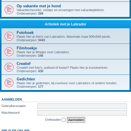
Op vakantie met je hond
Vakantiechecklist, reistips en ervaringen met vakantieplekken.
Onderwerpen:
294
Artistiek met je Labrador
Fotohoek
Plaats hier je foto's van Labradors. Maximale maat 800x640 pixels.
Onderwerpen:
3443
Filmhoekje
Plaats hier je filmpjes over Labradors.
Onderwerpen:
246
Creatief
Creatief met foto's, potlood of kwast? Plaats hier je kunstwerken.
Onderwerpen:
430
Gedichten
Plaats hier je gedichten, bij voorkeur over Labradors of andere honden.
Onderwerpen:
177
AANMELDEN
Gebruikersnaam:
Wachtwoord:
Onthouden
WIE IS ER ONLINE