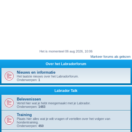
Het is momenteel 06 aug 2026, 10:06
Markeer forums als gelezen
Over het Labradorforum
Nieuws en informatie
Het laatste nieuws over het Labradorforum.
Onderwerpen:
1
Labrador Talk
Belevenissen
Vertel hier wat je hebt meegemaakt met je Labrador.
Onderwerpen:
1483
Training
Plaats hier alles wat je wilt vragen of vertellen over het volgen van
hondentraining.
Onderwerpen:
450