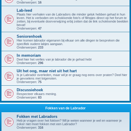
Onderwerpen:
16
Lab-leed
Plaats hier verhalen van de Labradors die minder geluk hebben gehad in hun
leven. Het is verboden om schokkende foto's of filmpjes direct op het forum te
zetten, bij eventuele doorverwijzing erbij zetten dat de link schokkende beelden
bevat!
Onderwerpen:
47
Seniorenhoek
Hier komen labrador eigenaren bij elkaar om alle dingen te bespreken die
specifiek oudere labjes aangaan.
Onderwerpen:
233
In memoriam
Deel hier het verlies van je labrador die je gehad hebt
Onderwerpen:
296
Uit het oog, maar niet uit het hart
Is je Labrador overleden, maar wil je er graag nog eens over praten? Deel hier
je gevoelens met lotgenoten.
Onderwerpen:
75
Discussiehoek
Respecteer elkaars mening.
Onderwerpen:
83
Fokken van de Labrador
Fokken met Labradors
Heb je vragen over het fokken? Wil je weten wanneer je wel en wanneer je
zeker niet moet fokken met een Labrador?
Onderwerpen:
316