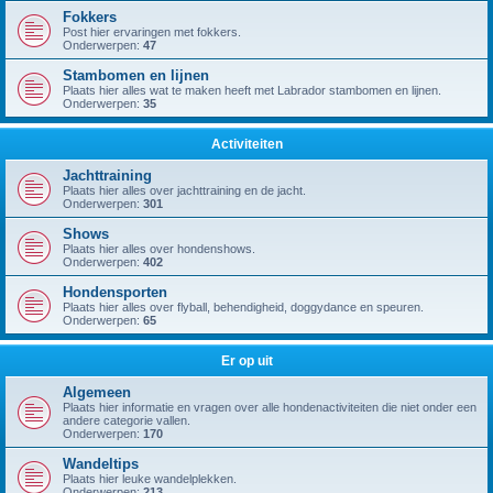
Fokkers
Post hier ervaringen met fokkers.
Onderwerpen:
47
Stambomen en lijnen
Plaats hier alles wat te maken heeft met Labrador stambomen en lijnen.
Onderwerpen:
35
Activiteiten
Jachttraining
Plaats hier alles over jachttraining en de jacht.
Onderwerpen:
301
Shows
Plaats hier alles over hondenshows.
Onderwerpen:
402
Hondensporten
Plaats hier alles over flyball, behendigheid, doggydance en speuren.
Onderwerpen:
65
Er op uit
Algemeen
Plaats hier informatie en vragen over alle hondenactiviteiten die niet onder een
andere categorie vallen.
Onderwerpen:
170
Wandeltips
Plaats hier leuke wandelplekken.
Onderwerpen:
213