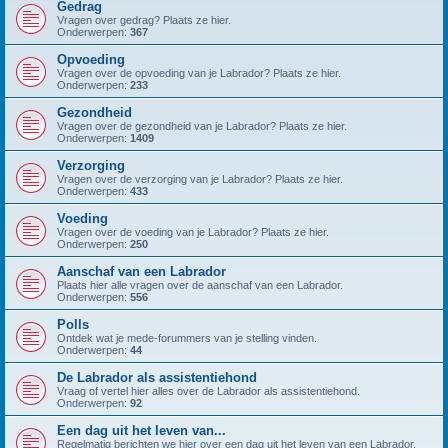
Gedrag
Vragen over gedrag? Plaats ze hier.
Onderwerpen:
367
Opvoeding
Vragen over de opvoeding van je Labrador? Plaats ze hier.
Onderwerpen:
233
Gezondheid
Vragen over de gezondheid van je Labrador? Plaats ze hier.
Onderwerpen:
1409
Verzorging
Vragen over de verzorging van je Labrador? Plaats ze hier.
Onderwerpen:
433
Voeding
Vragen over de voeding van je Labrador? Plaats ze hier.
Onderwerpen:
250
Aanschaf van een Labrador
Plaats hier alle vragen over de aanschaf van een Labrador.
Onderwerpen:
556
Polls
Ontdek wat je mede-forummers van je stelling vinden.
Onderwerpen:
44
De Labrador als assistentiehond
Vraag of vertel hier alles over de Labrador als assistentiehond.
Onderwerpen:
92
Een dag uit het leven van...
Regelmatig berichten we hier over een dag uit het leven van een Labrador.