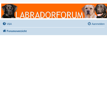
Labradorforum
Het gezelligste Labradorforum van Nederland en België!
V&A
Aanmelden
Forumoverzicht