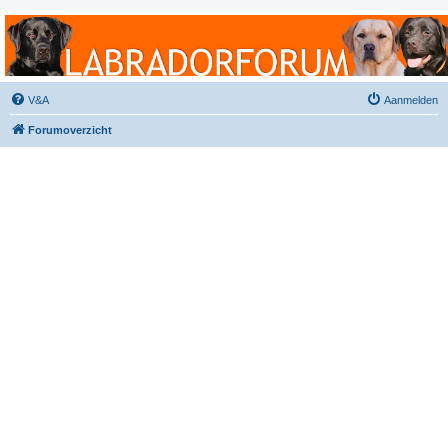
Labradorforum
Het gezelligste Labradorforum van Nederland en België!
V&A
Aanmelden
Forumoverzicht