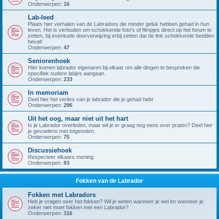
Onderwerpen:
16
Lab-leed
Plaats hier verhalen van de Labradors die minder geluk hebben gehad in hun
leven. Het is verboden om schokkende foto's of filmpjes direct op het forum te
zetten, bij eventuele doorverwijzing erbij zetten dat de link schokkende beelden
bevat!
Onderwerpen:
47
Seniorenhoek
Hier komen labrador eigenaren bij elkaar om alle dingen te bespreken die
specifiek oudere labjes aangaan.
Onderwerpen:
233
In memoriam
Deel hier het verlies van je labrador die je gehad hebt
Onderwerpen:
296
Uit het oog, maar niet uit het hart
Is je Labrador overleden, maar wil je er graag nog eens over praten? Deel hier
je gevoelens met lotgenoten.
Onderwerpen:
75
Discussiehoek
Respecteer elkaars mening.
Onderwerpen:
83
Fokken van de Labrador
Fokken met Labradors
Heb je vragen over het fokken? Wil je weten wanneer je wel en wanneer je
zeker niet moet fokken met een Labrador?
Onderwerpen:
316