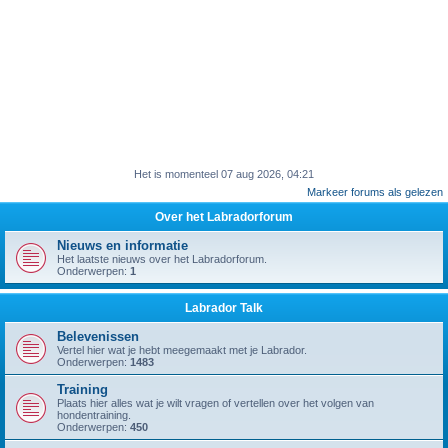
Het is momenteel 07 aug 2026, 04:21
Markeer forums als gelezen
Over het Labradorforum
Nieuws en informatie
Het laatste nieuws over het Labradorforum.
Onderwerpen:
1
Labrador Talk
Belevenissen
Vertel hier wat je hebt meegemaakt met je Labrador.
Onderwerpen:
1483
Training
Plaats hier alles wat je wilt vragen of vertellen over het volgen van
hondentraining.
Onderwerpen:
450