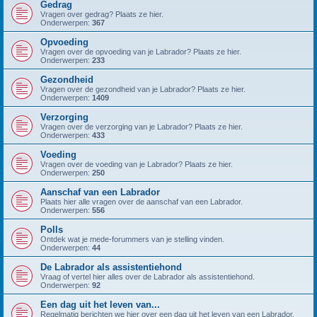
Gedrag
Vragen over gedrag? Plaats ze hier.
Onderwerpen:
367
Opvoeding
Vragen over de opvoeding van je Labrador? Plaats ze hier.
Onderwerpen:
233
Gezondheid
Vragen over de gezondheid van je Labrador? Plaats ze hier.
Onderwerpen:
1409
Verzorging
Vragen over de verzorging van je Labrador? Plaats ze hier.
Onderwerpen:
433
Voeding
Vragen over de voeding van je Labrador? Plaats ze hier.
Onderwerpen:
250
Aanschaf van een Labrador
Plaats hier alle vragen over de aanschaf van een Labrador.
Onderwerpen:
556
Polls
Ontdek wat je mede-forummers van je stelling vinden.
Onderwerpen:
44
De Labrador als assistentiehond
Vraag of vertel hier alles over de Labrador als assistentiehond.
Onderwerpen:
92
Een dag uit het leven van...
Regelmatig berichten we hier over een dag uit het leven van een Labrador.