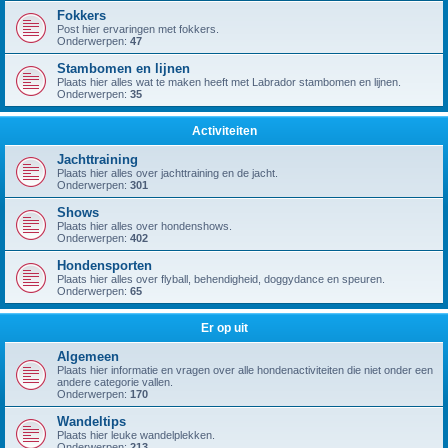
Fokkers
Post hier ervaringen met fokkers.
Onderwerpen:
47
Stambomen en lijnen
Plaats hier alles wat te maken heeft met Labrador stambomen en lijnen.
Onderwerpen:
35
Activiteiten
Jachttraining
Plaats hier alles over jachttraining en de jacht.
Onderwerpen:
301
Shows
Plaats hier alles over hondenshows.
Onderwerpen:
402
Hondensporten
Plaats hier alles over flyball, behendigheid, doggydance en speuren.
Onderwerpen:
65
Er op uit
Algemeen
Plaats hier informatie en vragen over alle hondenactiviteiten die niet onder een
andere categorie vallen.
Onderwerpen:
170
Wandeltips
Plaats hier leuke wandelplekken.
Onderwerpen:
213