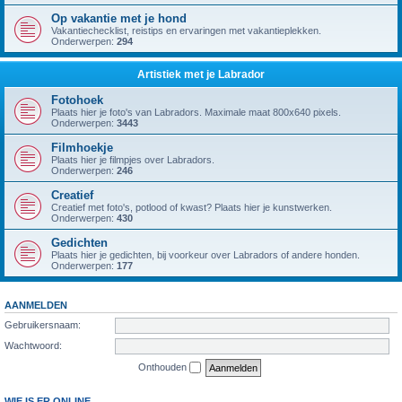
Op vakantie met je hond
Vakantiechecklist, reistips en ervaringen met vakantieplekken.
Onderwerpen:
294
Artistiek met je Labrador
Fotohoek
Plaats hier je foto's van Labradors. Maximale maat 800x640 pixels.
Onderwerpen:
3443
Filmhoekje
Plaats hier je filmpjes over Labradors.
Onderwerpen:
246
Creatief
Creatief met foto's, potlood of kwast? Plaats hier je kunstwerken.
Onderwerpen:
430
Gedichten
Plaats hier je gedichten, bij voorkeur over Labradors of andere honden.
Onderwerpen:
177
AANMELDEN
Gebruikersnaam:
Wachtwoord:
Onthouden
WIE IS ER ONLINE