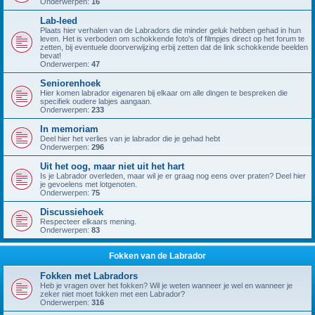
Onderwerpen:
16
Lab-leed
Plaats hier verhalen van de Labradors die minder geluk hebben gehad in hun
leven. Het is verboden om schokkende foto's of filmpjes direct op het forum te
zetten, bij eventuele doorverwijzing erbij zetten dat de link schokkende beelden
bevat!
Onderwerpen:
47
Seniorenhoek
Hier komen labrador eigenaren bij elkaar om alle dingen te bespreken die
specifiek oudere labjes aangaan.
Onderwerpen:
233
In memoriam
Deel hier het verlies van je labrador die je gehad hebt
Onderwerpen:
296
Uit het oog, maar niet uit het hart
Is je Labrador overleden, maar wil je er graag nog eens over praten? Deel hier
je gevoelens met lotgenoten.
Onderwerpen:
75
Discussiehoek
Respecteer elkaars mening.
Onderwerpen:
83
Fokken van de Labrador
Fokken met Labradors
Heb je vragen over het fokken? Wil je weten wanneer je wel en wanneer je
zeker niet moet fokken met een Labrador?
Onderwerpen:
316