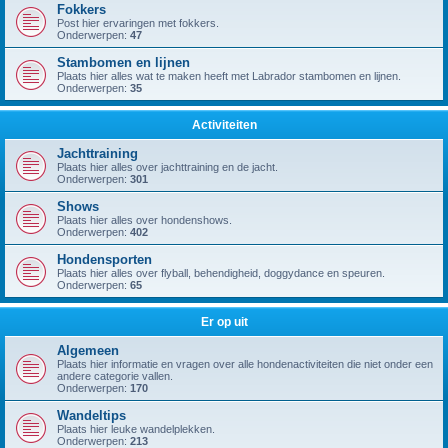
Fokkers
Post hier ervaringen met fokkers.
Onderwerpen:
47
Stambomen en lijnen
Plaats hier alles wat te maken heeft met Labrador stambomen en lijnen.
Onderwerpen:
35
Activiteiten
Jachttraining
Plaats hier alles over jachttraining en de jacht.
Onderwerpen:
301
Shows
Plaats hier alles over hondenshows.
Onderwerpen:
402
Hondensporten
Plaats hier alles over flyball, behendigheid, doggydance en speuren.
Onderwerpen:
65
Er op uit
Algemeen
Plaats hier informatie en vragen over alle hondenactiviteiten die niet onder een
andere categorie vallen.
Onderwerpen:
170
Wandeltips
Plaats hier leuke wandelplekken.
Onderwerpen:
213