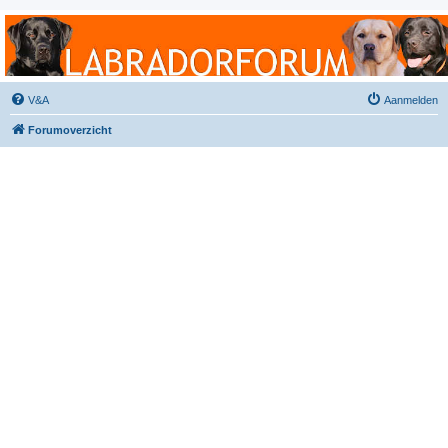
Labradorforum
Het gezelligste Labradorforum van Nederland en België!
V&A
Aanmelden
Forumoverzicht