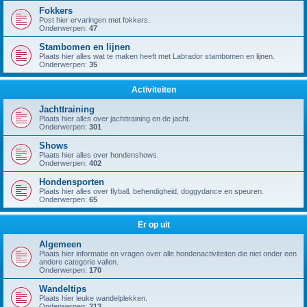
Fokkers
Post hier ervaringen met fokkers.
Onderwerpen:
47
Stambomen en lijnen
Plaats hier alles wat te maken heeft met Labrador stambomen en lijnen.
Onderwerpen:
35
Activiteiten
Jachttraining
Plaats hier alles over jachttraining en de jacht.
Onderwerpen:
301
Shows
Plaats hier alles over hondenshows.
Onderwerpen:
402
Hondensporten
Plaats hier alles over flyball, behendigheid, doggydance en speuren.
Onderwerpen:
65
Er op uit
Algemeen
Plaats hier informatie en vragen over alle hondenactiviteiten die niet onder een
andere categorie vallen.
Onderwerpen:
170
Wandeltips
Plaats hier leuke wandelplekken.
Onderwerpen:
213