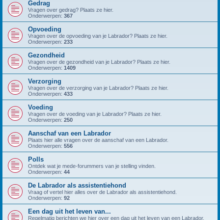
Gedrag
Vragen over gedrag? Plaats ze hier.
Onderwerpen:
367
Opvoeding
Vragen over de opvoeding van je Labrador? Plaats ze hier.
Onderwerpen:
233
Gezondheid
Vragen over de gezondheid van je Labrador? Plaats ze hier.
Onderwerpen:
1409
Verzorging
Vragen over de verzorging van je Labrador? Plaats ze hier.
Onderwerpen:
433
Voeding
Vragen over de voeding van je Labrador? Plaats ze hier.
Onderwerpen:
250
Aanschaf van een Labrador
Plaats hier alle vragen over de aanschaf van een Labrador.
Onderwerpen:
556
Polls
Ontdek wat je mede-forummers van je stelling vinden.
Onderwerpen:
44
De Labrador als assistentiehond
Vraag of vertel hier alles over de Labrador als assistentiehond.
Onderwerpen:
92
Een dag uit het leven van...
Regelmatig berichten we hier over een dag uit het leven van een Labrador.