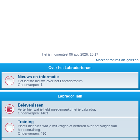
Het is momenteel 06 aug 2026, 15:17
Markeer forums als gelezen
Over het Labradorforum
Nieuws en informatie
Het laatste nieuws over het Labradorforum.
Onderwerpen:
1
Labrador Talk
Belevenissen
Vertel hier wat je hebt meegemaakt met je Labrador.
Onderwerpen:
1483
Training
Plaats hier alles wat je wilt vragen of vertellen over het volgen van
hondentraining.
Onderwerpen:
450