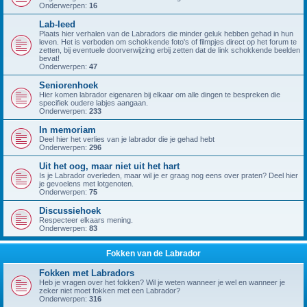
Onderwerpen:
16
Lab-leed
Plaats hier verhalen van de Labradors die minder geluk hebben gehad in hun
leven. Het is verboden om schokkende foto's of filmpjes direct op het forum te
zetten, bij eventuele doorverwijzing erbij zetten dat de link schokkende beelden
bevat!
Onderwerpen:
47
Seniorenhoek
Hier komen labrador eigenaren bij elkaar om alle dingen te bespreken die
specifiek oudere labjes aangaan.
Onderwerpen:
233
In memoriam
Deel hier het verlies van je labrador die je gehad hebt
Onderwerpen:
296
Uit het oog, maar niet uit het hart
Is je Labrador overleden, maar wil je er graag nog eens over praten? Deel hier
je gevoelens met lotgenoten.
Onderwerpen:
75
Discussiehoek
Respecteer elkaars mening.
Onderwerpen:
83
Fokken van de Labrador
Fokken met Labradors
Heb je vragen over het fokken? Wil je weten wanneer je wel en wanneer je
zeker niet moet fokken met een Labrador?
Onderwerpen:
316