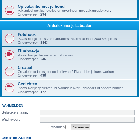
Op vakantie met je hond
Vakantiechecklist, reistips en ervaringen met vakantieplekken.
Onderwerpen:
294
Artistiek met je Labrador
Fotohoek
Plaats hier je foto's van Labradors. Maximale maat 800x640 pixels.
Onderwerpen:
3443
Filmhoekje
Plaats hier je filmpjes over Labradors.
Onderwerpen:
246
Creatief
Creatief met foto's, potlood of kwast? Plaats hier je kunstwerken.
Onderwerpen:
430
Gedichten
Plaats hier je gedichten, bij voorkeur over Labradors of andere honden.
Onderwerpen:
177
AANMELDEN
Gebruikersnaam:
Wachtwoord:
Onthouden
WIE IS ER ONLINE