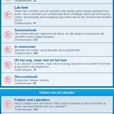
Onderwerpen:
16
Lab-leed
Plaats hier verhalen van de Labradors die minder geluk hebben gehad in hun
leven. Het is verboden om schokkende foto's of filmpjes direct op het forum te
zetten, bij eventuele doorverwijzing erbij zetten dat de link schokkende beelden
bevat!
Onderwerpen:
47
Seniorenhoek
Hier komen labrador eigenaren bij elkaar om alle dingen te bespreken die
specifiek oudere labjes aangaan.
Onderwerpen:
233
In memoriam
Deel hier het verlies van je labrador die je gehad hebt
Onderwerpen:
296
Uit het oog, maar niet uit het hart
Is je Labrador overleden, maar wil je er graag nog eens over praten? Deel hier
je gevoelens met lotgenoten.
Onderwerpen:
75
Discussiehoek
Respecteer elkaars mening.
Onderwerpen:
83
Fokken van de Labrador
Fokken met Labradors
Heb je vragen over het fokken? Wil je weten wanneer je wel en wanneer je
zeker niet moet fokken met een Labrador?
Onderwerpen:
316