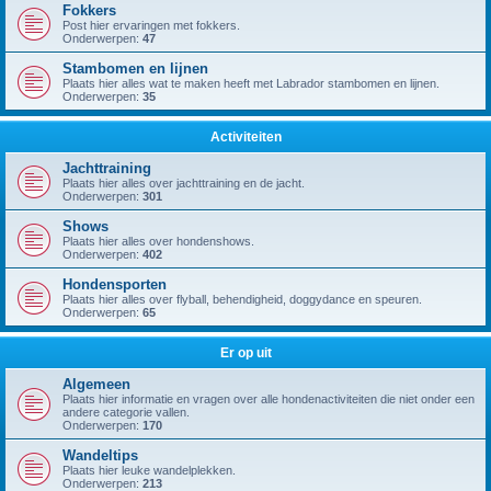
Fokkers
Post hier ervaringen met fokkers.
Onderwerpen:
47
Stambomen en lijnen
Plaats hier alles wat te maken heeft met Labrador stambomen en lijnen.
Onderwerpen:
35
Activiteiten
Jachttraining
Plaats hier alles over jachttraining en de jacht.
Onderwerpen:
301
Shows
Plaats hier alles over hondenshows.
Onderwerpen:
402
Hondensporten
Plaats hier alles over flyball, behendigheid, doggydance en speuren.
Onderwerpen:
65
Er op uit
Algemeen
Plaats hier informatie en vragen over alle hondenactiviteiten die niet onder een
andere categorie vallen.
Onderwerpen:
170
Wandeltips
Plaats hier leuke wandelplekken.
Onderwerpen:
213