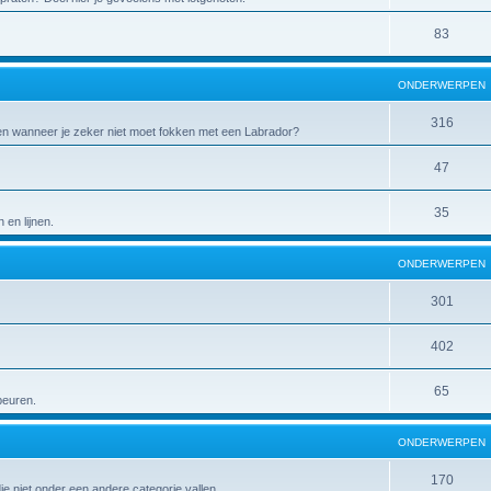
83
ONDERWERPEN
316
 en wanneer je zeker niet moet fokken met een Labrador?
47
35
en lijnen.
ONDERWERPEN
301
402
65
peuren.
ONDERWERPEN
170
die niet onder een andere categorie vallen.