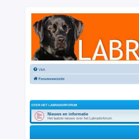
Labradorforum
Het gezelligste Labradorforum van Nederland en België!
V&A
Forumoverzicht
OVER HET LABRADORFORUM
Nieuws en informatie
Het laatste nieuws over het Labradorforum.