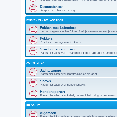
Discussiehoek
Respecteer elkaars mening.
FOKKEN VAN DE LABRADOR
Fokken met Labradors
Heb je vragen over het fokken? Wil je weten wanneer je wel
Fokkers
Post hier ervaringen met fokkers.
Stambomen en lijnen
Plaats hier alles wat te maken heeft met Labrador stambomen 
ACTIVITEITEN
Jachttraining
Plaats hier alles over jachttraining en de jacht.
Shows
Plaats hier alles over hondenshows.
Hondensporten
Plaats hier alles over flyball, behendigheid, doggydance en s
ER OP UIT
Algemeen
Plaats hier informatie en vragen over alle hondenactiviteiten 