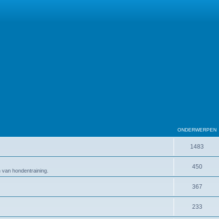
ONDERWERPEN
1483
450
en van hondentraining.
367
233