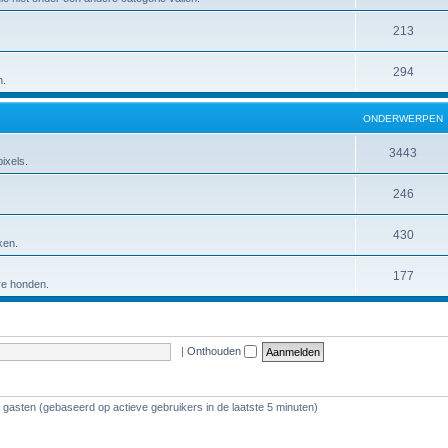
213
294
n.
ONDERWERPEN
3443
ixels.
246
430
ken.
177
ere honden.
|
Onthouden
3 gasten (gebaseerd op actieve gebruikers in de laatste 5 minuten)