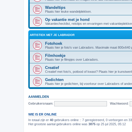
Wandeltips
Plaats hier leuke wandelplekken.
Op vakantie met je hond
Vakantiechecklist, reistips en ervaringen met vakantieplekke
ARTISTIEK MET JE LABRADOR
Fotohoek
Plaats hier je foto's van Labradors. Maximale maat 800x640 p
Filmhoekje
Plaats hier je filmpjes over Labradors.
Creatief
Creatief met foto's, potlood of kwast? Plaats hier je kunstwer
Gedichten
Plaats hier je gedichten, bij voorkeur over Labradors of and
AANMELDEN
Gebruikersnaam:
Wachtwoord:
WIE IS ER ONLINE
In totaal zijn er
40
gebruikers online :: 7 geregistreerd, 0 verborgen en 3
Het grootste aantal gebruikers online was
3875
op 25 jul 2025, 05:12