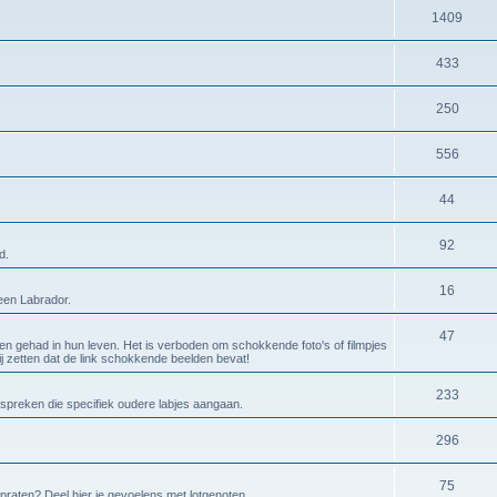
1409
433
250
556
44
92
d.
16
 een Labrador.
47
en gehad in hun leven. Het is verboden om schokkende foto's of filmpjes
bij zetten dat de link schokkende beelden bevat!
233
espreken die specifiek oudere labjes aangaan.
296
75
 praten? Deel hier je gevoelens met lotgenoten.