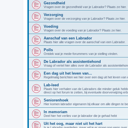
Gezondheid
Vragen over de gezondheid van je Labrador? Plaats ze hier.
Verzorging
Vragen over de verzorging van je Labrador? Plaats ze hier.
Voeding
Vragen over de voeding van je Labrador? Plaats ze hier.
Aanschaf van een Labrador
Plaats hier alle vragen over de aanschaf van een Labrador.
Polls
Ontdek wat je mede-forummers van je stelling vinden.
De Labrador als assistentiehond
Vraag of vertel hier alles over de Labrador als assistentiehon
Een dag uit het leven van...
Regelmatig berichten we hier over een dag uit het leven van
Lab-leed
Plaats hier verhalen van de Labradors die minder geluk hebb
direct op het forum te zetten, bij eventuele doorverwijzing er
Seniorenhoek
Hier komen labrador eigenaren bij elkaar om alle dingen te b
In memoriam
Deel hier het verlies van je labrador die je gehad hebt
Uit het oog, maar niet uit het hart
Is je Labrador overleden, maar wil je er graag nog eens over