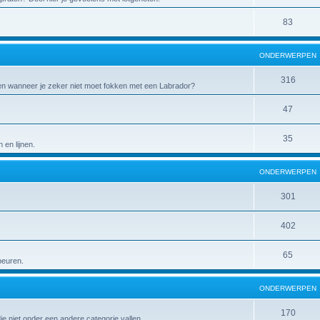
83
ONDERWERPEN
316
 en wanneer je zeker niet moet fokken met een Labrador?
47
35
en lijnen.
ONDERWERPEN
301
402
65
peuren.
ONDERWERPEN
170
die niet onder een andere categorie vallen.