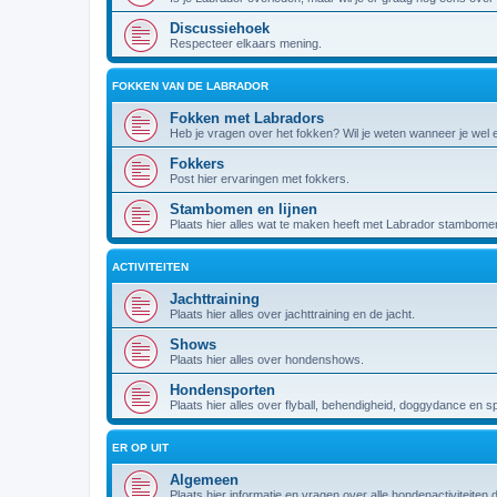
Discussiehoek
Respecteer elkaars mening.
FOKKEN VAN DE LABRADOR
Fokken met Labradors
Heb je vragen over het fokken? Wil je weten wanneer je wel
Fokkers
Post hier ervaringen met fokkers.
Stambomen en lijnen
Plaats hier alles wat te maken heeft met Labrador stambomen 
ACTIVITEITEN
Jachttraining
Plaats hier alles over jachttraining en de jacht.
Shows
Plaats hier alles over hondenshows.
Hondensporten
Plaats hier alles over flyball, behendigheid, doggydance en s
ER OP UIT
Algemeen
Plaats hier informatie en vragen over alle hondenactiviteiten 