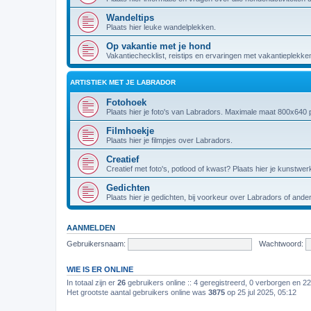
Wandeltips
Plaats hier leuke wandelplekken.
Op vakantie met je hond
Vakantiechecklist, reistips en ervaringen met vakantieplekke
ARTISTIEK MET JE LABRADOR
Fotohoek
Plaats hier je foto's van Labradors. Maximale maat 800x640 p
Filmhoekje
Plaats hier je filmpjes over Labradors.
Creatief
Creatief met foto's, potlood of kwast? Plaats hier je kunstwer
Gedichten
Plaats hier je gedichten, bij voorkeur over Labradors of and
AANMELDEN
Gebruikersnaam:
Wachtwoord:
WIE IS ER ONLINE
In totaal zijn er
26
gebruikers online :: 4 geregistreerd, 0 verborgen en 2
Het grootste aantal gebruikers online was
3875
op 25 jul 2025, 05:12