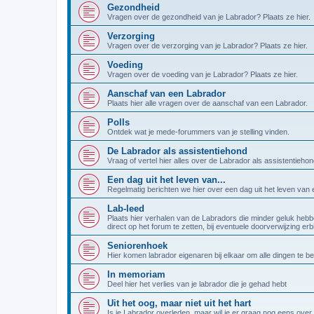
Gezondheid
Vragen over de gezondheid van je Labrador? Plaats ze hier.
Verzorging
Vragen over de verzorging van je Labrador? Plaats ze hier.
Voeding
Vragen over de voeding van je Labrador? Plaats ze hier.
Aanschaf van een Labrador
Plaats hier alle vragen over de aanschaf van een Labrador.
Polls
Ontdek wat je mede-forummers van je stelling vinden.
De Labrador als assistentiehond
Vraag of vertel hier alles over de Labrador als assistentiehon
Een dag uit het leven van...
Regelmatig berichten we hier over een dag uit het leven van
Lab-leed
Plaats hier verhalen van de Labradors die minder geluk hebb
direct op het forum te zetten, bij eventuele doorverwijzing er
Seniorenhoek
Hier komen labrador eigenaren bij elkaar om alle dingen te b
In memoriam
Deel hier het verlies van je labrador die je gehad hebt
Uit het oog, maar niet uit het hart
Is je Labrador overleden, maar wil je er graag nog eens over