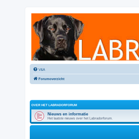
Labradorforum
Het gezelligste Labradorforum van Nederland en België!
V&A
Forumoverzicht
OVER HET LABRADORFORUM
Nieuws en informatie
Het laatste nieuws over het Labradorforum.