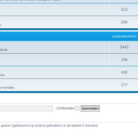
213
294
n.
ONDERWERPEN
3443
ixels.
246
430
ken.
177
ere honden.
|
Onthouden
2 gasten (gebaseerd op actieve gebruikers in de laatste 5 minuten)