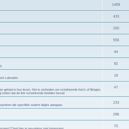
1409
433
250
556
44
92
d.
16
 een Labrador.
47
en gehad in hun leven. Het is verboden om schokkende foto's of filmpjes
bij zetten dat de link schokkende beelden bevat!
233
espreken die specifiek oudere labjes aangaan.
296
75
 praten? Deel hier je gevoelens met lotgenoten.