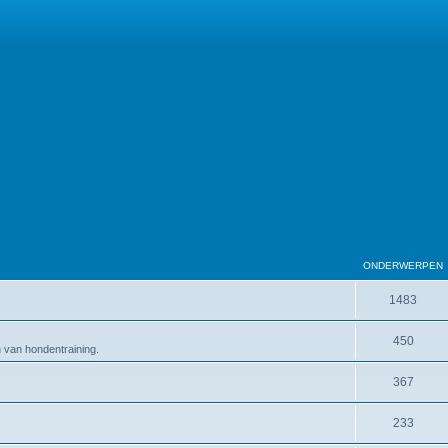
ONDERWERPEN
1483
450
en van hondentraining.
367
233