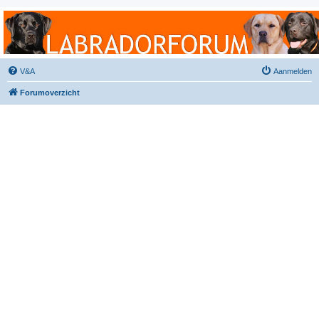
Labradorforum
Het gezelligste Labradorforum van Nederland en België!
V&A
Aanmelden
Forumoverzicht