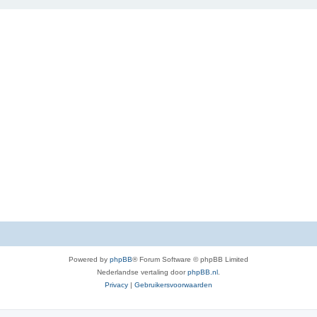
Powered by
phpBB
® Forum Software © phpBB Limited
Nederlandse vertaling door
phpBB.nl
.
Privacy
|
Gebruikersvoorwaarden