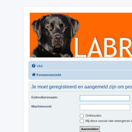
Labradorforum
Het gezelligste Labradorforum van Nederland en België!
V&A
Forumoverzicht
Je moet geregistreerd en aangemeld zijn om prof
Gebruikersnaam:
Wachtwoord:
Onthouden
Mij deze sessie niet weergeven in