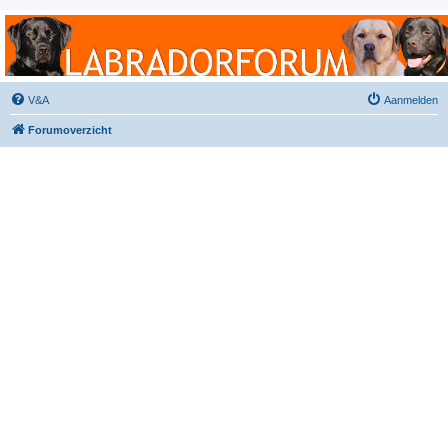
Labradorforum
Het gezelligste Labradorforum van Nederland en België!
V&A
Aanmelden
Forumoverzicht