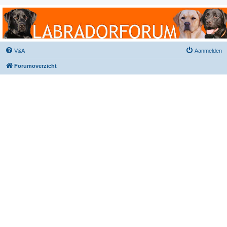
Labradorforum
Het gezelligste Labradorforum van Nederland en België!
V&A
Aanmelden
Forumoverzicht