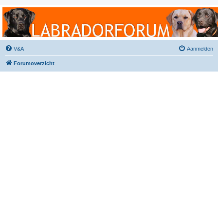
Labradorforum
Het gezelligste Labradorforum van Nederland en België!
V&A
Aanmelden
Forumoverzicht