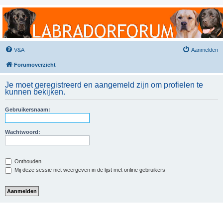
Labradorforum
Het gezelligste Labradorforum van Nederland en België!
V&A
Aanmelden
Forumoverzicht
Je moet geregistreerd en aangemeld zijn om profielen te
kunnen bekijken.
Gebruikersnaam:
Wachtwoord:
Onthouden
Mij deze sessie niet weergeven in de lijst met online gebruikers