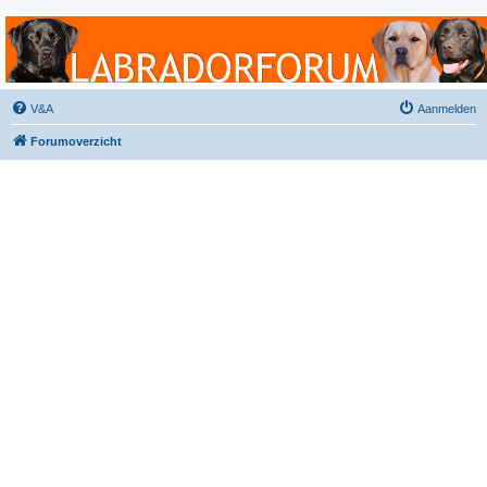
Labradorforum
Het gezelligste Labradorforum van Nederland en België!
V&A
Aanmelden
Forumoverzicht