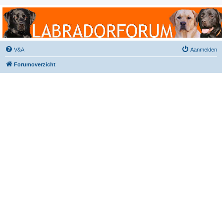
Labradorforum
Het gezelligste Labradorforum van Nederland en België!
V&A
Aanmelden
Forumoverzicht