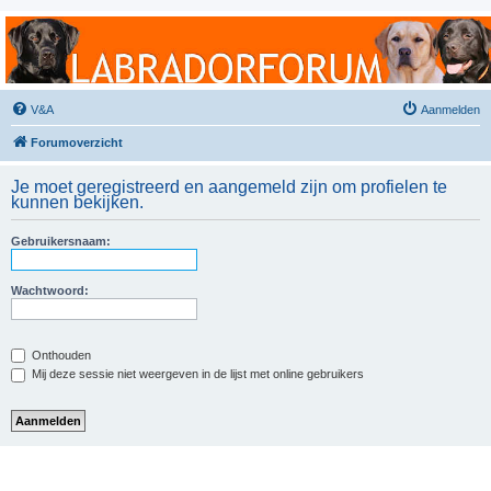
Labradorforum
Het gezelligste Labradorforum van Nederland en België!
V&A
Aanmelden
Forumoverzicht
Je moet geregistreerd en aangemeld zijn om profielen te
kunnen bekijken.
Gebruikersnaam:
Wachtwoord:
Onthouden
Mij deze sessie niet weergeven in de lijst met online gebruikers