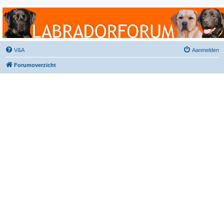
Labradorforum
Het gezelligste Labradorforum van Nederland en België!
V&A
Aanmelden
Forumoverzicht