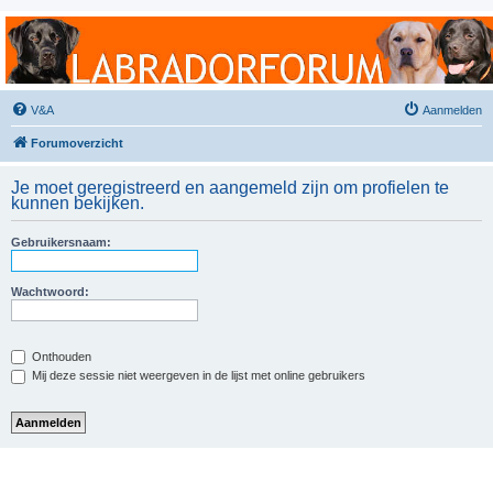
Labradorforum
Het gezelligste Labradorforum van Nederland en België!
V&A
Aanmelden
Forumoverzicht
Je moet geregistreerd en aangemeld zijn om profielen te
kunnen bekijken.
Gebruikersnaam:
Wachtwoord:
Onthouden
Mij deze sessie niet weergeven in de lijst met online gebruikers