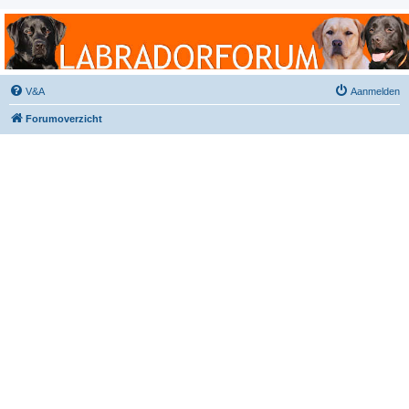
Labradorforum
Het gezelligste Labradorforum van Nederland en België!
V&A
Aanmelden
Forumoverzicht