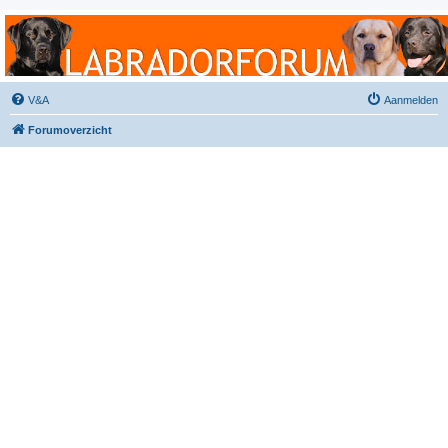
Labradorforum
Het gezelligste Labradorforum van Nederland en België!
V&A
Aanmelden
Forumoverzicht