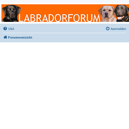
Labradorforum
Het gezelligste Labradorforum van Nederland en België!
V&A
Aanmelden
Forumoverzicht