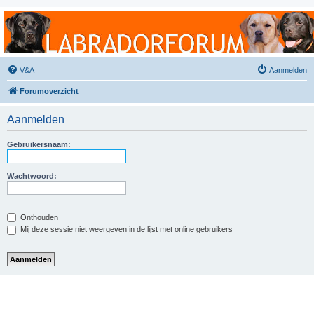
Labradorforum
Het gezelligste Labradorforum van Nederland en België!
V&A
Aanmelden
Forumoverzicht
Aanmelden
Gebruikersnaam:
Wachtwoord:
Onthouden
Mij deze sessie niet weergeven in de lijst met online gebruikers