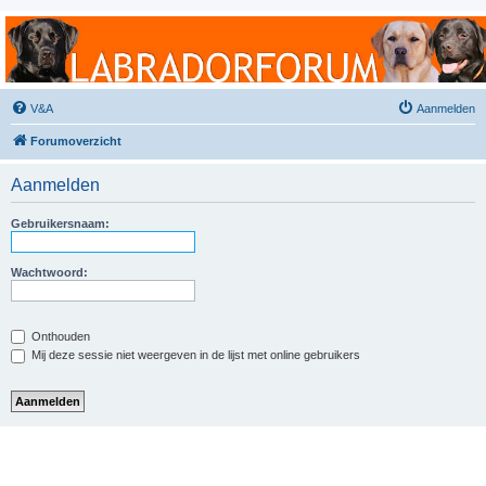
Labradorforum
Het gezelligste Labradorforum van Nederland en België!
V&A
Aanmelden
Forumoverzicht
Aanmelden
Gebruikersnaam:
Wachtwoord:
Onthouden
Mij deze sessie niet weergeven in de lijst met online gebruikers