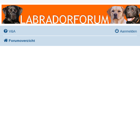
Labradorforum
Het gezelligste Labradorforum van Nederland en België!
V&A
Aanmelden
Forumoverzicht