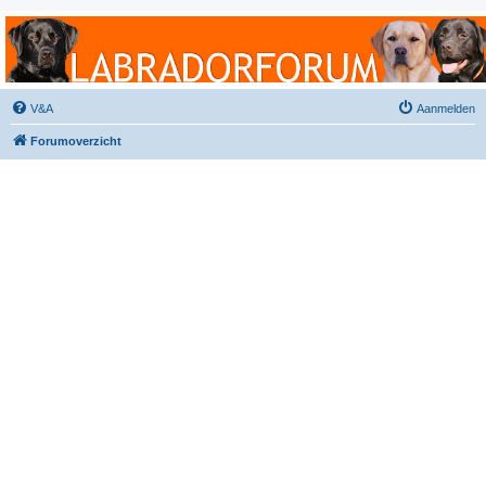
Labradorforum
Het gezelligste Labradorforum van Nederland en België!
V&A
Aanmelden
Forumoverzicht