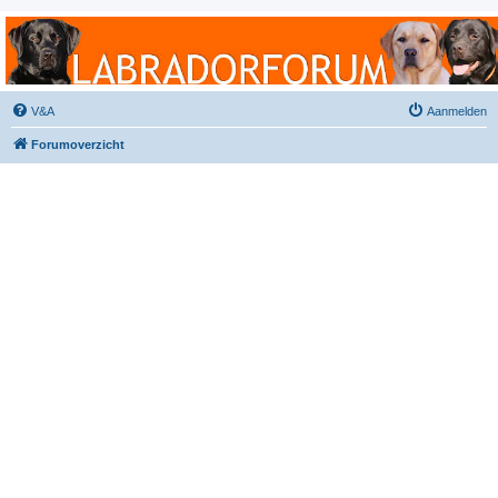
Labradorforum
Het gezelligste Labradorforum van Nederland en België!
V&A
Aanmelden
Forumoverzicht