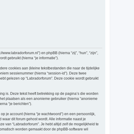
//www.labradorforum.nl”) en phpBB (hierna “zij”, “hun”, “zijn”,
t gebruikt (hierna “je informatie”).
re cookies aan (kleine tekstbestanden die naar de tijdelijke
oniem sessienummer (hierna “session-id”). Deze twee
t gelezen op “Labradorforum”. Deze cookie wordt gebruikt
 is. Deze tekst heeft betrekking op de pagina’s die worden
e het plaatsen als een anonieme gebruiker (hierna “anonieme
erna “je berichten”).
p je account (hierna “je wachtwoord”) en een persoonlijk,
d waar dit forum gehost wordt. Alle informatie naast je
uze van “Labradorforum”. Je hebt altijd zelf de mogelijkheid te
automatisch worden gemaakt door de phpBB-software wil