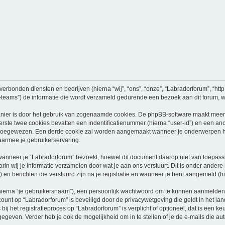
verbonden diensten en bedrijven (hierna “wij”, “ons”, “onze”, “Labradorforum”, “http:
ams”) de informatie die wordt verzameld gedurende een bezoek aan dit forum, word
nier is door het gebruik van zogenaamde cookies. De phpBB-software maakt meerde
ste twee cookies bevatten een indentificatienummer (hierna “user-id”) en een an
oegewezen. Een derde cookie zal worden aangemaakt wanneer je onderwerpen heb
aarmee je gebruikerservaring.
neer je “Labradorforum” bezoekt, hoewel dit document daarop niet van toepassing
n wij je informatie verzamelen door wat je aan ons verstuurt. Dit is onder ander
) en berichten die verstuurd zijn na je registratie en wanneer je bent aangemeld (hi
hierna “je gebruikersnaam”), een persoonlijk wachtwoord om te kunnen aanmelden o
ccount op “Labradorforum” is beveiligd door de privacywetgeving die geldt in het lan
ij het registratieproces op “Labradorforum” is verplicht of optioneel, dat is een ke
egeven. Verder heb je ook de mogelijkheid om in te stellen of je de e-mails die 