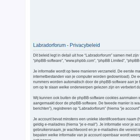
Labradorforum - Privacybeleid
Dit beleid legt in detail uit hoe “Labradorforum” samen met zijn 
“phpBB-software”, “www.phpbb.com”, “phpBB Limited”, “phpBB-te
Je informatie wordt op twee manieren verzameld. De eerste ma
internetbestanden van je computer worden gedownload). De eer
nummers worden automatisch door de phpBB-software aan je t
om op te slaan welke onderwerpen gelezen zijn en verbetert d
Wij kunnen ook buiten de phpBB-software cookies aanmaken wan
aangemaakt door de phpBB-software. De tweede manier is waari
berichten”), registreren op “Labradorforum” (hierna “je account”
Je account bevat minstens een unieke identificeerbare naam (
geldig e-mailadres (hierna “je e-mail”). Je informatie voor je a
gebruikersnaam, je wachtwoord en je e-mailadres die vereist is b
bepalen welke informatie van je account openbaar wordt weerg