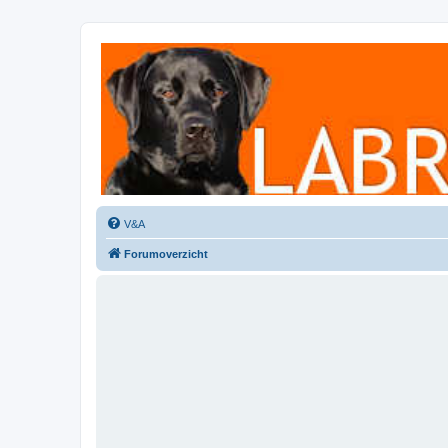
Labradorforum
Het gezelligste Labradorforum van Nederland en België!
V&A
Forumoverzicht