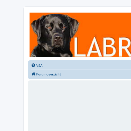
Labradorforum
Het gezelligste Labradorforum van Nederland en België!
V&A
Forumoverzicht