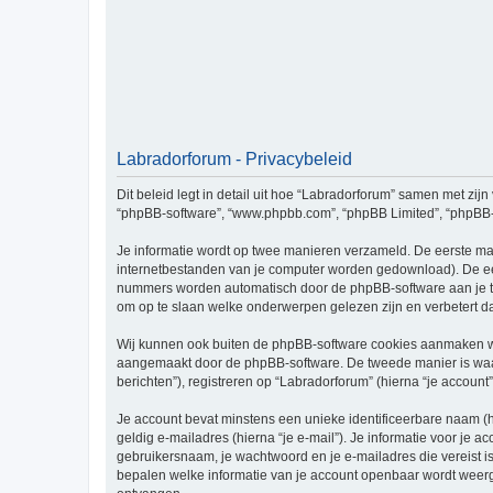
Labradorforum - Privacybeleid
Dit beleid legt in detail uit hoe “Labradorforum” samen met zijn 
“phpBB-software”, “www.phpbb.com”, “phpBB Limited”, “phpBB-te
Je informatie wordt op twee manieren verzameld. De eerste ma
internetbestanden van je computer worden gedownload). De eer
nummers worden automatisch door de phpBB-software aan je t
om op te slaan welke onderwerpen gelezen zijn en verbetert d
Wij kunnen ook buiten de phpBB-software cookies aanmaken wan
aangemaakt door de phpBB-software. De tweede manier is waari
berichten”), registreren op “Labradorforum” (hierna “je account”
Je account bevat minstens een unieke identificeerbare naam (
geldig e-mailadres (hierna “je e-mail”). Je informatie voor je a
gebruikersnaam, je wachtwoord en je e-mailadres die vereist is b
bepalen welke informatie van je account openbaar wordt weerg