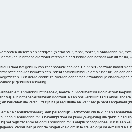
verbonden diensten en bedrijven (hierna “wij”, “ons”, “onze”, “Labradorforum”, “http:
ams”) de informatie die wordt verzameld gedurende een bezoek aan dit forum, word
nier is door het gebruik van zogenaamde cookies. De phpBB-software maakt meerde
ste twee cookies bevatten een indentificatienummer (hierna “user-id”) en een an
oegewezen. Een derde cookie zal worden aangemaakt wanneer je onderwerpen heb
aarmee je gebruikerservaring.
neer je “Labradorforum” bezoekt, hoewel dit document daarop niet van toepassing
n wij je informatie verzamelen door wat je aan ons verstuurt. Dit is onder ander
) en berichten die verstuurd zijn na je registratie en wanneer je bent aangemeld (hi
hierna “je gebruikersnaam”), een persoonlijk wachtwoord om te kunnen aanmelden o
ccount op “Labradorforum” is beveiligd door de privacywetgeving die geldt in het lan
ij het registratieproces op “Labradorforum” is verplicht of optioneel, dat is een ke
egeven. Verder heb je ook de mogelijkheid om in te stellen of je de e-mails die 