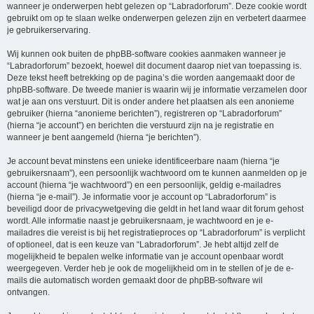
wanneer je onderwerpen hebt gelezen op “Labradorforum”. Deze cookie wordt
gebruikt om op te slaan welke onderwerpen gelezen zijn en verbetert daarmee
je gebruikerservaring.
Wij kunnen ook buiten de phpBB-software cookies aanmaken wanneer je
“Labradorforum” bezoekt, hoewel dit document daarop niet van toepassing is.
Deze tekst heeft betrekking op de pagina’s die worden aangemaakt door de
phpBB-software. De tweede manier is waarin wij je informatie verzamelen door
wat je aan ons verstuurt. Dit is onder andere het plaatsen als een anonieme
gebruiker (hierna “anonieme berichten”), registreren op “Labradorforum”
(hierna “je account”) en berichten die verstuurd zijn na je registratie en
wanneer je bent aangemeld (hierna “je berichten”).
Je account bevat minstens een unieke identificeerbare naam (hierna “je
gebruikersnaam”), een persoonlijk wachtwoord om te kunnen aanmelden op je
account (hierna “je wachtwoord”) en een persoonlijk, geldig e-mailadres
(hierna “je e-mail”). Je informatie voor je account op “Labradorforum” is
beveiligd door de privacywetgeving die geldt in het land waar dit forum gehost
wordt. Alle informatie naast je gebruikersnaam, je wachtwoord en je e-
mailadres die vereist is bij het registratieproces op “Labradorforum” is verplicht
of optioneel, dat is een keuze van “Labradorforum”. Je hebt altijd zelf de
mogelijkheid te bepalen welke informatie van je account openbaar wordt
weergegeven. Verder heb je ook de mogelijkheid om in te stellen of je de e-
mails die automatisch worden gemaakt door de phpBB-software wil
ontvangen.