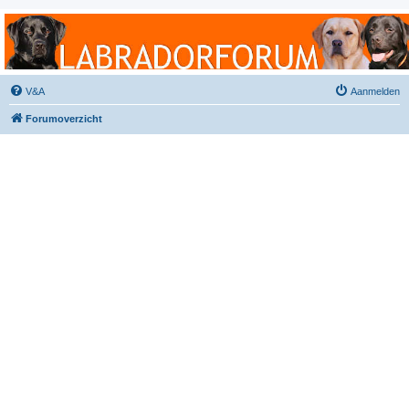
Labradorforum
Het gezelligste Labradorforum van Nederland en België!
V&A
Aanmelden
Forumoverzicht