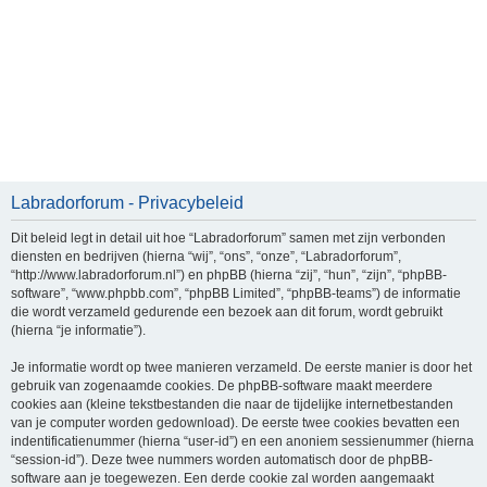
Labradorforum - Privacybeleid
Dit beleid legt in detail uit hoe “Labradorforum” samen met zijn verbonden
diensten en bedrijven (hierna “wij”, “ons”, “onze”, “Labradorforum”,
“http://www.labradorforum.nl”) en phpBB (hierna “zij”, “hun”, “zijn”, “phpBB-
software”, “www.phpbb.com”, “phpBB Limited”, “phpBB-teams”) de informatie
die wordt verzameld gedurende een bezoek aan dit forum, wordt gebruikt
(hierna “je informatie”).
Je informatie wordt op twee manieren verzameld. De eerste manier is door het
gebruik van zogenaamde cookies. De phpBB-software maakt meerdere
cookies aan (kleine tekstbestanden die naar de tijdelijke internetbestanden
van je computer worden gedownload). De eerste twee cookies bevatten een
indentificatienummer (hierna “user-id”) en een anoniem sessienummer (hierna
“session-id”). Deze twee nummers worden automatisch door de phpBB-
software aan je toegewezen. Een derde cookie zal worden aangemaakt