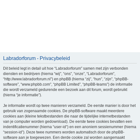
Labradorforum - Privacybeleid
Dit beleid legt in detail uit hoe “Labradorforum” samen met zijn verbonden
diensten en bedrijven (hierna “wij”, “ons”, “onze”, “Labradorforum”,
“http://www.labradorforum.nl”) en phpBB (hierna “zij”, “hun”, “zijn”, “phpBB-
software”, “www.phpbb.com”, “phpBB Limited”, “phpBB-teams”) de informatie
die wordt verzameld gedurende een bezoek aan dit forum, wordt gebruikt
(hierna “je informatie”).
Je informatie wordt op twee manieren verzameld. De eerste manier is door het
gebruik van zogenaamde cookies. De phpBB-software maakt meerdere
cookies aan (kleine tekstbestanden die naar de tijdelijke internetbestanden
van je computer worden gedownload). De eerste twee cookies bevatten een
indentificatienummer (hierna “user-id”) en een anoniem sessienummer (hierna
“session-id”). Deze twee nummers worden automatisch door de phpBB-
software aan je toegewezen. Een derde cookie zal worden aangemaakt