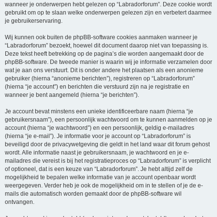
wanneer je onderwerpen hebt gelezen op “Labradorforum”. Deze cookie wordt
gebruikt om op te slaan welke onderwerpen gelezen zijn en verbetert daarmee
je gebruikerservaring.
Wij kunnen ook buiten de phpBB-software cookies aanmaken wanneer je
“Labradorforum” bezoekt, hoewel dit document daarop niet van toepassing is.
Deze tekst heeft betrekking op de pagina’s die worden aangemaakt door de
phpBB-software. De tweede manier is waarin wij je informatie verzamelen door
wat je aan ons verstuurt. Dit is onder andere het plaatsen als een anonieme
gebruiker (hierna “anonieme berichten”), registreren op “Labradorforum”
(hierna “je account”) en berichten die verstuurd zijn na je registratie en
wanneer je bent aangemeld (hierna “je berichten”).
Je account bevat minstens een unieke identificeerbare naam (hierna “je
gebruikersnaam”), een persoonlijk wachtwoord om te kunnen aanmelden op je
account (hierna “je wachtwoord”) en een persoonlijk, geldig e-mailadres
(hierna “je e-mail”). Je informatie voor je account op “Labradorforum” is
beveiligd door de privacywetgeving die geldt in het land waar dit forum gehost
wordt. Alle informatie naast je gebruikersnaam, je wachtwoord en je e-
mailadres die vereist is bij het registratieproces op “Labradorforum” is verplicht
of optioneel, dat is een keuze van “Labradorforum”. Je hebt altijd zelf de
mogelijkheid te bepalen welke informatie van je account openbaar wordt
weergegeven. Verder heb je ook de mogelijkheid om in te stellen of je de e-
mails die automatisch worden gemaakt door de phpBB-software wil
ontvangen.