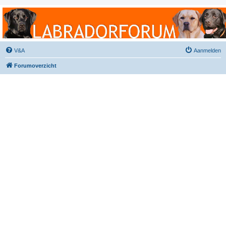
Labradorforum
Het gezelligste Labradorforum van Nederland en België!
V&A
Aanmelden
Forumoverzicht