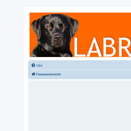
Labradorforum
Het gezelligste Labradorforum van Nederland en België!
V&A
Forumoverzicht