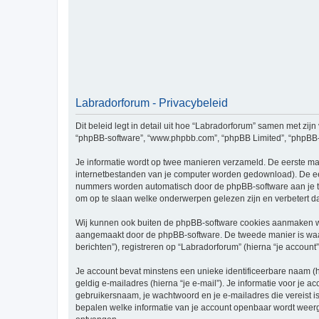
Labradorforum - Privacybeleid
Dit beleid legt in detail uit hoe “Labradorforum” samen met zijn 
“phpBB-software”, “www.phpbb.com”, “phpBB Limited”, “phpBB-te
Je informatie wordt op twee manieren verzameld. De eerste ma
internetbestanden van je computer worden gedownload). De eer
nummers worden automatisch door de phpBB-software aan je t
om op te slaan welke onderwerpen gelezen zijn en verbetert d
Wij kunnen ook buiten de phpBB-software cookies aanmaken wan
aangemaakt door de phpBB-software. De tweede manier is waari
berichten”), registreren op “Labradorforum” (hierna “je account”
Je account bevat minstens een unieke identificeerbare naam (
geldig e-mailadres (hierna “je e-mail”). Je informatie voor je a
gebruikersnaam, je wachtwoord en je e-mailadres die vereist is b
bepalen welke informatie van je account openbaar wordt weerg