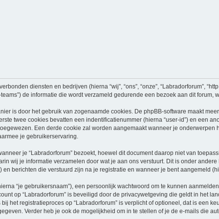
verbonden diensten en bedrijven (hierna “wij”, “ons”, “onze”, “Labradorforum”, “http:
ams”) de informatie die wordt verzameld gedurende een bezoek aan dit forum, word
nier is door het gebruik van zogenaamde cookies. De phpBB-software maakt meerde
ste twee cookies bevatten een indentificatienummer (hierna “user-id”) en een an
oegewezen. Een derde cookie zal worden aangemaakt wanneer je onderwerpen heb
aarmee je gebruikerservaring.
neer je “Labradorforum” bezoekt, hoewel dit document daarop niet van toepassing
n wij je informatie verzamelen door wat je aan ons verstuurt. Dit is onder ander
) en berichten die verstuurd zijn na je registratie en wanneer je bent aangemeld (hi
hierna “je gebruikersnaam”), een persoonlijk wachtwoord om te kunnen aanmelden o
ccount op “Labradorforum” is beveiligd door de privacywetgeving die geldt in het lan
ij het registratieproces op “Labradorforum” is verplicht of optioneel, dat is een ke
egeven. Verder heb je ook de mogelijkheid om in te stellen of je de e-mails die 