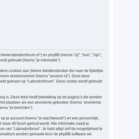
//www.labradorforum.nl”) en phpBB (hierna “zij”, “hun”, “zijn”,
t gebruikt (hierna “je informatie”).
re cookies aan (kleine tekstbestanden die naar de tijdelijke
oniem sessienummer (hierna “session-id”). Deze twee
t gelezen op “Labradorforum”. Deze cookie wordt gebruikt
 is. Deze tekst heeft betrekking op de pagina’s die worden
e het plaatsen als een anonieme gebruiker (hierna “anonieme
erna “je berichten”).
p je account (hierna “je wachtwoord”) en een persoonlijk,
d waar dit forum gehost wordt. Alle informatie naast je
uze van “Labradorforum”. Je hebt altijd zelf de mogelijkheid te
automatisch worden gemaakt door de phpBB-software wil