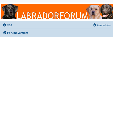
Labradorforum
Het gezelligste Labradorforum van Nederland en België!
V&A
Aanmelden
Forumoverzicht