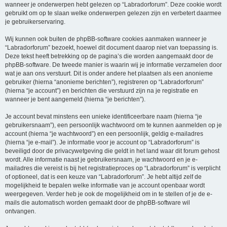
wanneer je onderwerpen hebt gelezen op “Labradorforum”. Deze cookie wordt
gebruikt om op te slaan welke onderwerpen gelezen zijn en verbetert daarmee
je gebruikerservaring.
Wij kunnen ook buiten de phpBB-software cookies aanmaken wanneer je
“Labradorforum” bezoekt, hoewel dit document daarop niet van toepassing is.
Deze tekst heeft betrekking op de pagina’s die worden aangemaakt door de
phpBB-software. De tweede manier is waarin wij je informatie verzamelen door
wat je aan ons verstuurt. Dit is onder andere het plaatsen als een anonieme
gebruiker (hierna “anonieme berichten”), registreren op “Labradorforum”
(hierna “je account”) en berichten die verstuurd zijn na je registratie en
wanneer je bent aangemeld (hierna “je berichten”).
Je account bevat minstens een unieke identificeerbare naam (hierna “je
gebruikersnaam”), een persoonlijk wachtwoord om te kunnen aanmelden op je
account (hierna “je wachtwoord”) en een persoonlijk, geldig e-mailadres
(hierna “je e-mail”). Je informatie voor je account op “Labradorforum” is
beveiligd door de privacywetgeving die geldt in het land waar dit forum gehost
wordt. Alle informatie naast je gebruikersnaam, je wachtwoord en je e-
mailadres die vereist is bij het registratieproces op “Labradorforum” is verplicht
of optioneel, dat is een keuze van “Labradorforum”. Je hebt altijd zelf de
mogelijkheid te bepalen welke informatie van je account openbaar wordt
weergegeven. Verder heb je ook de mogelijkheid om in te stellen of je de e-
mails die automatisch worden gemaakt door de phpBB-software wil
ontvangen.