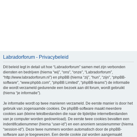
Labradorforum - Privacybeleid
Dit beleid legt in detail uit hoe “Labradorforum” samen met zijn verbonden
diensten en bedrijven (hierna “wij”, “ons”, “onze”, “Labradorforum”,
“http://www.labradorforum.nl”) en phpBB (hierna “zij”, “hun”, “zijn”, “phpBB-
software”, “www.phpbb.com”, “phpBB Limited”, “phpBB-teams”) de informatie
die wordt verzameld gedurende een bezoek aan dit forum, wordt gebruikt
(hierna “je informatie”).
Je informatie wordt op twee manieren verzameld. De eerste manier is door het
gebruik van zogenaamde cookies. De phpBB-software maakt meerdere
cookies aan (kleine tekstbestanden die naar de tijdelijke internetbestanden
van je computer worden gedownload). De eerste twee cookies bevatten een
indentificatienummer (hierna “user-id”) en een anoniem sessienummer (hierna
“session-id”). Deze twee nummers worden automatisch door de phpBB-
software aan je toegewezen. Een derde cookie zal worden aangemaakt