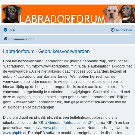
Labradorforum
Het gezelligste Labradorforum van Nederland en België!
V&A
Aanmelden
Forumoverzicht
Labradorforum - Gebruikersvoorwaarden
Door het bezoeken van “Labradorforum” (hierna genoemd “wij”, “ons”, “onze”,
“Labradorforum”, “http://www.labradorforum.nl”), ga je automatisch akkoord met
de voorwaarden. Als je niet akkoord gaat met deze voorwaarden, bezoek of
gebruik “Labradorforum” dan niet langer. We hebben het recht om de
voorwaarden op ieder moment te wijzigen en zullen ons best doen om je
hiervan tijdig op de hoogte te brengen, het is echter aan te raden om zelf de
voorwaarden regelmatig te controleren op wijzigingen. Ga je niet akkoord met
deze wijzigingen, maak dan niet langer gebruik van “Labradorforum”. Blijf je
gebruik maken van “Labradorforum”, dan ga je automatisch akkoord met de
wijzigingen en of toevoegingen.
Dit forum draait op phpBB. phpBB is een bulletinboardoplossing die is
uitgebracht onder de “
GNU General Public License v2
” (hierna “GPL”) en kan
gedownload worden via
www.phpbb.com
en via de Nederlandstalige website
www.phpbb.nl
. De phpBB-software maakt internetgebaseerde discussies