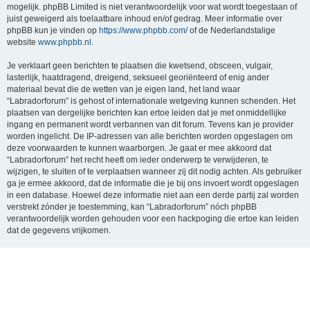
mogelijk. phpBB Limited is niet verantwoordelijk voor wat wordt toegestaan of
juist geweigerd als toelaatbare inhoud en/of gedrag. Meer informatie over
phpBB kun je vinden op
https://www.phpbb.com/
of de Nederlandstalige
website
www.phpbb.nl
.
Je verklaart geen berichten te plaatsen die kwetsend, obsceen, vulgair,
lasterlijk, haatdragend, dreigend, seksueel georiënteerd of enig ander
materiaal bevat die de wetten van je eigen land, het land waar
“Labradorforum” is gehost of internationale wetgeving kunnen schenden. Het
plaatsen van dergelijke berichten kan ertoe leiden dat je met onmiddellijke
ingang en permanent wordt verbannen van dit forum. Tevens kan je provider
worden ingelicht. De IP-adressen van alle berichten worden opgeslagen om
deze voorwaarden te kunnen waarborgen. Je gaat er mee akkoord dat
“Labradorforum” het recht heeft om ieder onderwerp te verwijderen, te
wijzigen, te sluiten of te verplaatsen wanneer zij dit nodig achten. Als gebruiker
ga je ermee akkoord, dat de informatie die je bij ons invoert wordt opgeslagen
in een database. Hoewel deze informatie niet aan een derde partij zal worden
verstrekt zónder je toestemming, kan “Labradorforum” nóch phpBB
verantwoordelijk worden gehouden voor een hackpoging die ertoe kan leiden
dat de gegevens vrijkomen.