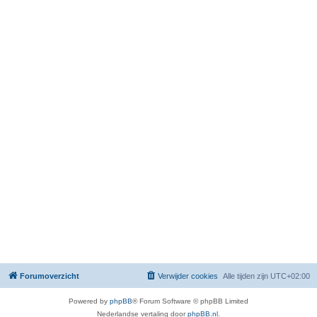
Forumoverzicht
Verwijder cookies
Alle tijden zijn
UTC+02:00
Powered by
phpBB
® Forum Software © phpBB Limited
Nederlandse vertaling door
phpBB.nl
.