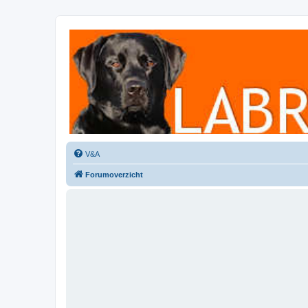
Labradorforum
Het gezelligste Labradorforum van Nederland en België!
V&A
Forumoverzicht