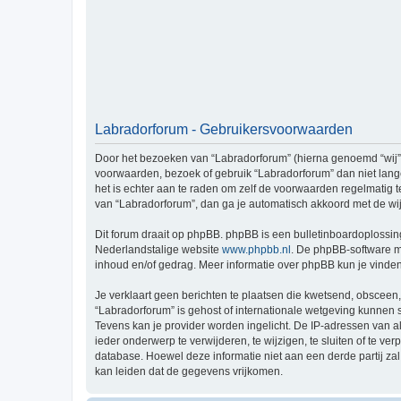
Labradorforum - Gebruikersvoorwaarden
Door het bezoeken van “Labradorforum” (hierna genoemd “wij”, 
voorwaarden, bezoek of gebruik “Labradorforum” dan niet lang
het is echter aan te raden om zelf de voorwaarden regelmatig t
van “Labradorforum”, dan ga je automatisch akkoord met de wi
Dit forum draait op phpBB. phpBB is een bulletinboardoplossing
Nederlandstalige website
www.phpbb.nl
. De phpBB-software ma
inhoud en/of gedrag. Meer informatie over phpBB kun je vinde
Je verklaart geen berichten te plaatsen die kwetsend, obsceen, 
“Labradorforum” is gehost of internationale wetgeving kunnen 
Tevens kan je provider worden ingelicht. De IP-adressen van 
ieder onderwerp te verwijderen, te wijzigen, te sluiten of te ve
database. Hoewel deze informatie niet aan een derde partij z
kan leiden dat de gegevens vrijkomen.