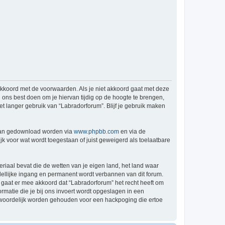
 akkoord met de voorwaarden. Als je niet akkoord gaat met deze
ons best doen om je hiervan tijdig op de hoogte te brengen,
et langer gebruik van “Labradorforum”. Blijf je gebruik maken
 kan gedownload worden via
www.phpbb.com
en via de
k voor wat wordt toegestaan of juist geweigerd als toelaatbare
eriaal bevat die de wetten van je eigen land, het land waar
dellijke ingang en permanent wordt verbannen van dit forum.
gaat er mee akkoord dat “Labradorforum” het recht heeft om
formatie die je bij ons invoert wordt opgeslagen in een
ntwoordelijk worden gehouden voor een hackpoging die ertoe