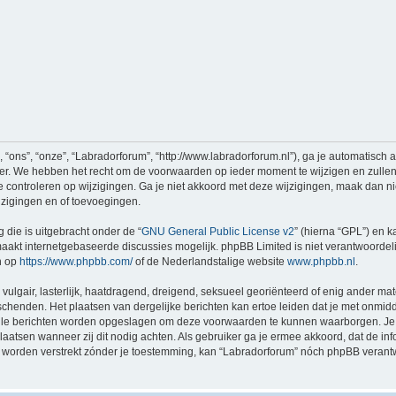
“ons”, “onze”, “Labradorforum”, “http://www.labradorforum.nl”), ga je automatisch
er. We hebben het recht om de voorwaarden op ieder moment te wijzigen en zullen 
e controleren op wijzigingen. Ga je niet akkoord met deze wijzigingen, maak dan ni
jzigingen en of toevoegingen.
 die is uitgebracht onder de “
GNU General Public License v2
” (hierna “GPL”) en
akt internetgebaseerde discussies mogelijk. phpBB Limited is niet verantwoordelij
n op
https://www.phpbb.com/
of de Nederlandstalige website
www.phpbb.nl
.
vulgair, lasterlijk, haatdragend, dreigend, seksueel georiënteerd of enig ander mat
schenden. Het plaatsen van dergelijke berichten kan ertoe leiden dat je met onmid
alle berichten worden opgeslagen om deze voorwaarden te kunnen waarborgen. Je 
rplaatsen wanneer zij dit nodig achten. Als gebruiker ga je ermee akkoord, dat de in
al worden verstrekt zónder je toestemming, kan “Labradorforum” nóch phpBB vera